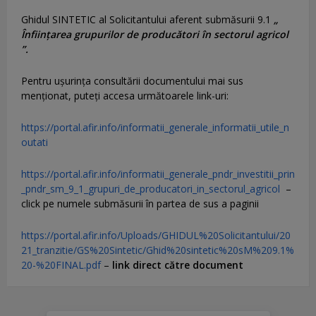
Ghidul SINTETIC al Solicitantului aferent submăsurii 9.1
„
Înființarea grupurilor de producători în sectorul agricol
”.
Pentru uşurinţa consultării documentului mai sus
menţionat, puteţi accesa următoarele link-uri:
https://portal.afir.info/informatii_generale_informatii_utile_n
outati
https://portal.afir.info/informatii_generale_pndr_investitii_prin
_pndr_sm_9_1_grupuri_de_producatori_in_sectorul_agricol
–
click pe numele submăsurii în partea de sus a paginii
https://portal.afir.info/Uploads/GHIDUL%20Solicitantului/20
21_tranzitie/GS%20Sintetic/Ghid%20sintetic%20sM%209.1%
20-%20FINAL.pdf
–
link direct către document