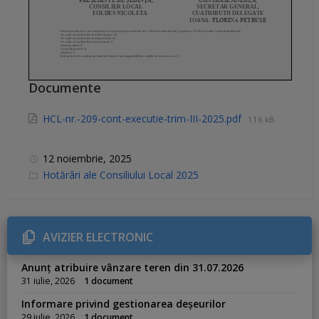
Documente
HCL-nr.-209-cont-executie-trim-III-2025.pdf
116 kB
12 noiembrie, 2025
C
Hotărâri ale Consiliului Local 2025
a
t
e
g
o
r
AVIZIER ELECTRONIC
i
e
s
Anunț atribuire vânzare teren din 31.07.2026
:
31 iulie, 2026
1 document
Informare privind gestionarea deșeurilor
29 iulie, 2026
1 document