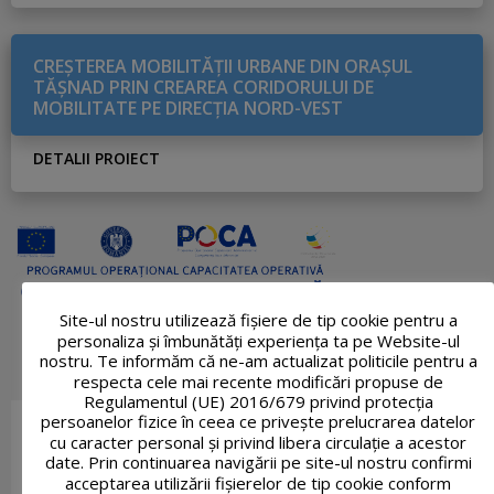
CREŞTEREA MOBILITĂŢII URBANE DIN ORAŞUL
TĂŞNAD PRIN CREAREA CORIDORULUI DE
MOBILITATE PE DIRECŢIA NORD-VEST
DETALII PROIECT
Site-ul nostru utilizează fişiere de tip cookie pentru a
personaliza și îmbunătăți experiența ta pe Website-ul
nostru. Te informăm că ne-am actualizat politicile pentru a
respecta cele mai recente modificări propuse de
Regulamentul (UE) 2016/679 privind protecția
persoanelor fizice în ceea ce privește prelucrarea datelor
cu caracter personal și privind libera circulație a acestor
date. Prin continuarea navigării pe site-ul nostru confirmi
acceptarea utilizării fişierelor de tip cookie conform