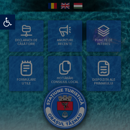
Deschide bara de unelte
PUNCTE DE
ANUNȚURI
DECLARAȚII DE
INTERES
RECENTE
CĂSĂTORIE
HOTĂRÂRI
FORMULARE
DISPOZIȚII ALE
CONSILIUL LOCAL
UTILE
PRIMARULUI