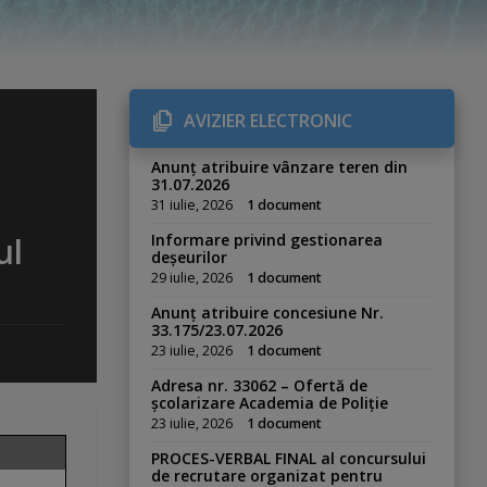
AVIZIER ELECTRONIC
Anunț atribuire vânzare teren din
31.07.2026
31 iulie, 2026
1 document
ul
Informare privind gestionarea
deșeurilor
29 iulie, 2026
1 document
Anunț atribuire concesiune Nr.
33.175/23.07.2026
23 iulie, 2026
1 document
Adresa nr. 33062 – Ofertă de
școlarizare Academia de Poliție
23 iulie, 2026
1 document
PROCES-VERBAL FINAL al concursului
de recrutare organizat pentru