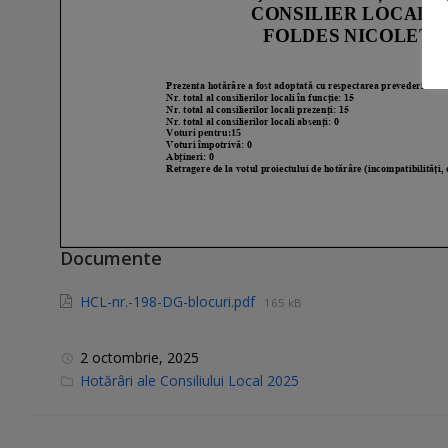
Documente
HCL-nr.-198-DG-blocuri.pdf
165 kB
2 octombrie, 2025
C
Hotărâri ale Consiliului Local 2025
a
t
e
g