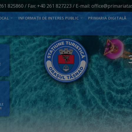
261 825860
/ Fax: +40 261 827223 / E-mail:
office@primariata
OCAL
INFORMAȚII DE INTERES PUBLIC
PRIMARIA DIGITALĂ
E
ALE
I