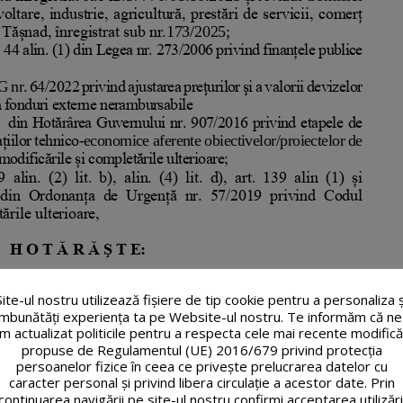
Site-ul nostru utilizează fişiere de tip cookie pentru a personaliza ș
îmbunătăți experiența ta pe Website-ul nostru. Te informăm că ne
m actualizat politicile pentru a respecta cele mai recente modifică
propuse de Regulamentul (UE) 2016/679 privind protecția
persoanelor fizice în ceea ce privește prelucrarea datelor cu
caracter personal și privind libera circulație a acestor date. Prin
continuarea navigării pe site-ul nostru confirmi acceptarea utilizări