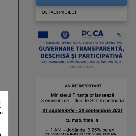
DETALII PROIECT
i
-
ri
i