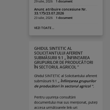
29 iulie, 2026
1 document
Anunț atribuire concesiune Nr.
33.175/23.07.2026
23 iulie, 2026
1 document
VEZI TOATE ...
GHIDUL SINTETIC AL
SOLICITANTULUI AFERENT
SUBMĂSURII 9.1 „ ÎNFIINȚAREA
GRUPURILOR DE PRODUCĂTORI
ÎN SECTORUL AGRICOL ”
Ghidul SINTETIC al Solicitantului aferent
submăsurii 9.1
„ Înființarea grupurilor
de producători în sectorul agricol ”.
Pentru uşurinţa consultării
documentului mai sus menţionat, puteţi
accesa următoarele link-uri: