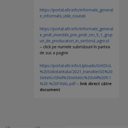
https://portal.afir.info/informatii_general
e_informatii_utile_noutati
https://portal.afir.info/informatii_general
e_pndr_investitii_prin_pndr_sm_9_1_grup
uri_de_producatori_in_sectorul_agricol
– click pe numele submăsurii în partea
de sus a paginii
https://portal.afir.info/Uploads/GHIDUL
%20Solicitantului/2021_tranzitie/GS%20
Sintetic/Ghid%20sintetic%20sM%209.1
%20-%20FINAL.pdf
–
link direct către
document