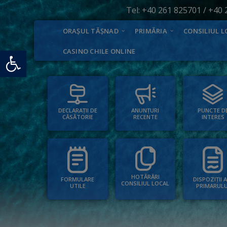
Tel:
+40 261 825701
/
+40 
ORAȘUL TĂȘNAD
PRIMĂRIA
CONSILIUL L
Deschide bara de unelte
CASINO CHILE ONLINE
PUNCTE D
ANUNȚURI
DECLARAȚII DE
INTERES
RECENTE
CĂSĂTORIE
HOTĂRÂRI
FORMULARE
DISPOZIȚII 
CONSILIUL LOCAL
UTILE
PRIMARULU