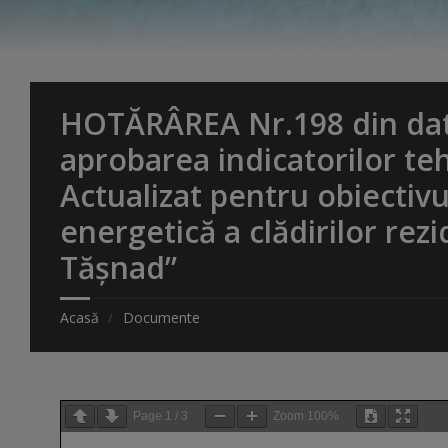
HOTĂRÂREA Nr.198 din dat
aprobarea indicatorilor te
Actualizat pentru obiectivu
energetică a clădirilor rezi
Tășnad”
Acasă
Documente
Page
1
/
3
Zoom
100%