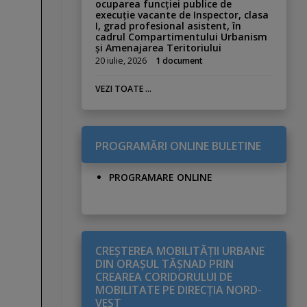
ocuparea funcției publice de
execuție vacante de Inspector, clasa
I, grad profesional asistent, în
cadrul Compartimentului Urbanism
și Amenajarea Teritoriului
20 iulie, 2026
1 document
VEZI TOATE ...
PROGRAMĂRI ONLINE BULETINE
PROGRAMARE ONLINE
CREŞTEREA MOBILITĂŢII URBANE
DIN ORAŞUL TĂŞNAD PRIN
CREAREA CORIDORULUI DE
MOBILITATE PE DIRECŢIA NORD-
VEST