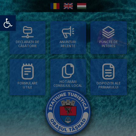
Deschide bara de unelte
PUNCTE DE
ANUNȚURI
DECLARAȚII DE
INTERES
RECENTE
CĂSĂTORIE
HOTĂRÂRI
FORMULARE
DISPOZIȚII ALE
CONSILIUL LOCAL
UTILE
PRIMARULUI