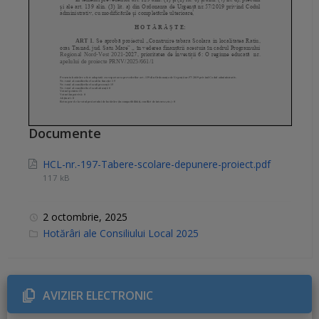
Documente
HCL-nr.-197-Tabere-scolare-depunere-proiect.pdf
117 kB
2 octombrie, 2025
C
Hotărâri ale Consiliului Local 2025
a
t
e
g
o
r
AVIZIER ELECTRONIC
i
e