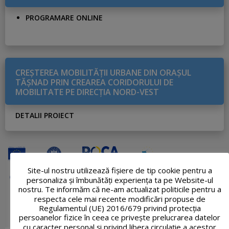
PROGRAMARE ONLINE
CREŞTEREA MOBILITĂŢII URBANE DIN ORAŞUL
TĂŞNAD PRIN CREAREA CORIDORULUI DE
MOBILITATE PE DIRECŢIA NORD-VEST
DETALII PROIECT
Site-ul nostru utilizează fişiere de tip cookie pentru a
personaliza și îmbunătăți experiența ta pe Website-ul
nostru. Te informăm că ne-am actualizat politicile pentru a
respecta cele mai recente modificări propuse de
Regulamentul (UE) 2016/679 privind protecția
persoanelor fizice în ceea ce privește prelucrarea datelor
cu caracter personal și privind libera circulație a acestor