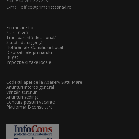
Fax: +40 261 827223
E-mail:
office@primariatasnad.ro
Formulare tip
Stare Civilă
Transparenţă decizională
Situații de urgență
Hotărâri ale Consiliului Local
Dispoziții ale primarului
Buget
Impozite și taxe locale
Codexul apei de la Apaserv Satu Mare
Anunțuri interes general
Vânzări terenuri
Anunțuri sedințe
Concurs posturi vacante
Platforma E-consultare