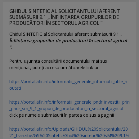
GHIDUL SINTETIC AL SOLICITANTULUI AFERENT
SUBMĂSURII 9.1 „ ÎNFIINȚAREA GRUPURILOR DE
PRODUCĂTORI ÎN SECTORUL AGRICOL ”
Ghidul SINTETIC al Solicitantului aferent submăsurii 9.1
„
Înființarea grupurilor de producători în sectorul agricol
”.
Pentru uşurinţa consultării documentului mai sus
menţionat, puteţi accesa următoarele link-uri:
https://portal.afir.info/informatii_generale_informatii_utile_n
outati
https://portal.afir.info/informatii_generale_pndr_investitii_prin
_pndr_sm_9_1_grupuri_de_producatori_in_sectorul_agricol
–
click pe numele submăsurii în partea de sus a paginii
https://portal.afir.info/Uploads/GHIDUL%20Solicitantului/20
21_tranzitie/GS%20Sintetic/Ghid%20sintetic%20sM%209.1%