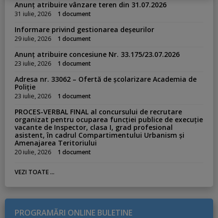
s
Anunț atribuire vânzare teren din 31.07.2026
:
31 iulie, 2026
1 document
Informare privind gestionarea deșeurilor
29 iulie, 2026
1 document
Anunț atribuire concesiune Nr. 33.175/23.07.2026
23 iulie, 2026
1 document
Adresa nr. 33062 – Ofertă de școlarizare Academia de
Poliție
23 iulie, 2026
1 document
PROCES-VERBAL FINAL al concursului de recrutare
organizat pentru ocuparea funcției publice de execuție
vacante de Inspector, clasa I, grad profesional
asistent, în cadrul Compartimentului Urbanism și
Amenajarea Teritoriului
20 iulie, 2026
1 document
VEZI TOATE ...
PROGRAMĂRI ONLINE BULETINE