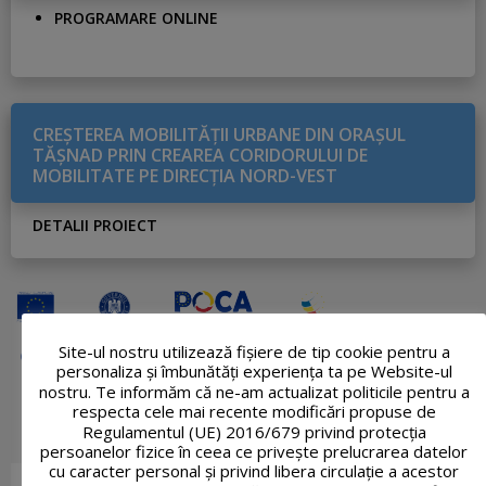
PROGRAMARE ONLINE
CREŞTEREA MOBILITĂŢII URBANE DIN ORAŞUL
TĂŞNAD PRIN CREAREA CORIDORULUI DE
MOBILITATE PE DIRECŢIA NORD-VEST
DETALII PROIECT
Site-ul nostru utilizează fişiere de tip cookie pentru a
personaliza și îmbunătăți experiența ta pe Website-ul
nostru. Te informăm că ne-am actualizat politicile pentru a
respecta cele mai recente modificări propuse de
Regulamentul (UE) 2016/679 privind protecția
persoanelor fizice în ceea ce privește prelucrarea datelor
cu caracter personal și privind libera circulație a acestor