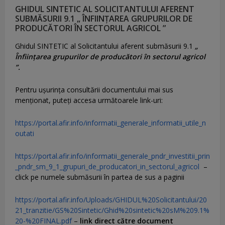
GHIDUL SINTETIC AL SOLICITANTULUI AFERENT
SUBMĂSURII 9.1 „ ÎNFIINȚAREA GRUPURILOR DE
PRODUCĂTORI ÎN SECTORUL AGRICOL ”
Ghidul SINTETIC al Solicitantului aferent submăsurii 9.1
„
Înființarea grupurilor de producători în sectorul agricol
”.
Pentru uşurinţa consultării documentului mai sus
menţionat, puteţi accesa următoarele link-uri:
https://portal.afir.info/informatii_generale_informatii_utile_n
outati
https://portal.afir.info/informatii_generale_pndr_investitii_prin
_pndr_sm_9_1_grupuri_de_producatori_in_sectorul_agricol
–
click pe numele submăsurii în partea de sus a paginii
https://portal.afir.info/Uploads/GHIDUL%20Solicitantului/20
21_tranzitie/GS%20Sintetic/Ghid%20sintetic%20sM%209.1%
20-%20FINAL.pdf
–
link direct către document