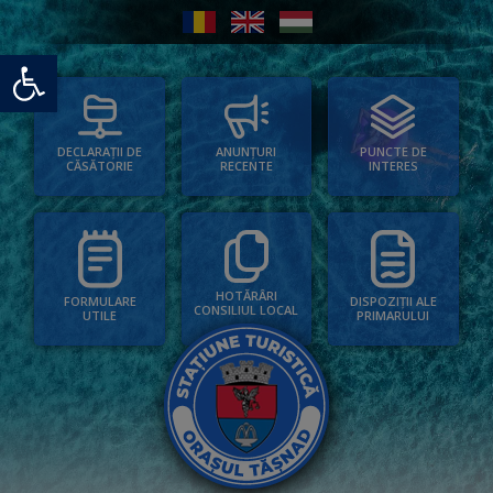
Deschide bara de unelte
PUNCTE DE
ANUNȚURI
DECLARAȚII DE
INTERES
RECENTE
CĂSĂTORIE
HOTĂRÂRI
FORMULARE
DISPOZIȚII ALE
CONSILIUL LOCAL
UTILE
PRIMARULUI