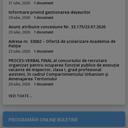
31 iulie, 2026
1 document
Informare privind gestionarea deșeurilor
29 iulie, 2026
1 document
Anunț atribuire concesiune Nr. 33.175/23.07.2026
23 iulie, 2026
1 document
Adresa nr. 33062 – Ofertă de școlarizare Academia de
Poliție
23 iulie, 2026
1 document
PROCES-VERBAL FINAL al concursului de recrutare
organizat pentru ocuparea funcției publice de execuție
vacante de Inspector, clasa I, grad profesional
asistent, în cadrul Compartimentului Urbanism și
Amenajarea Teritoriului
20 iulie, 2026
1 document
VEZI TOATE ...
PROGRAMĂRI ONLINE BULETINE