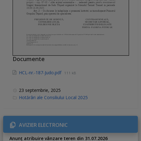
Documente
HCL-nr.-187-Judo.pdf
111 kB
23 septembrie, 2025
C
Hotărâri ale Consiliului Local 2025
a
t
e
g
o
r
AVIZIER ELECTRONIC
i
e
s
Anunț atribuire vânzare teren din 31.07.2026
: