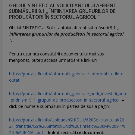
GHIDUL SINTETIC AL SOLICITANTULUI AFERENT
SUBMĂSURII 9.1 „ ÎNFIINȚAREA GRUPURILOR DE
PRODUCĂTORI ÎN SECTORUL AGRICOL ”
Ghidul SINTETIC al Solicitantului aferent submăsurii 9.1
„
Înființarea grupurilor de producători în sectorul agricol
”.
Pentru uşurinţa consultării documentului mai sus
menţionat, puteţi accesa următoarele link-uri:
https://portal.afir.info/informatii_generale_informatii_utile_n
outati
https://portal.afir.info/informatii_generale_pndr_investitii_prin
_pndr_sm_9_1_grupuri_de_producatori_in_sectorul_agricol
–
click pe numele submăsurii în partea de sus a paginii
https://portal.afir.info/Uploads/GHIDUL%20Solicitantului/20
21_tranzitie/GS%20Sintetic/Ghid%20sintetic%20sM%209.1%
20-%20FINAL.pdf
–
link direct către document