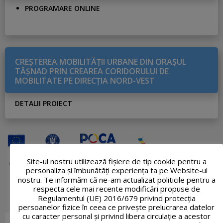
PROGRAMARE ONLINE
CREŞTEREA MOBILITĂŢII URBANE DIN ORAŞUL
TĂŞNAD PRIN CREAREA CORIDORULUI DE
MOBILITATE PE DIRECŢIA NORD-VEST
DETALII PROIECT
Site-ul nostru utilizează fişiere de tip cookie pentru a
personaliza și îmbunătăți experiența ta pe Website-ul
nostru. Te informăm că ne-am actualizat politicile pentru a
respecta cele mai recente modificări propuse de
Regulamentul (UE) 2016/679 privind protecția
persoanelor fizice în ceea ce privește prelucrarea datelor
cu caracter personal și privind libera circulație a acestor