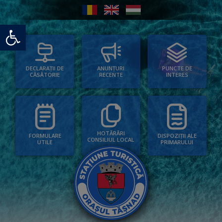
Deschide bara de unelte
PUNCTE DE
ANUNȚURI
DECLARAȚII DE
INTERES
RECENTE
CĂSĂTORIE
HOTĂRÂRI
FORMULARE
DISPOZIȚII ALE
CONSILIUL LOCAL
UTILE
PRIMARULUI