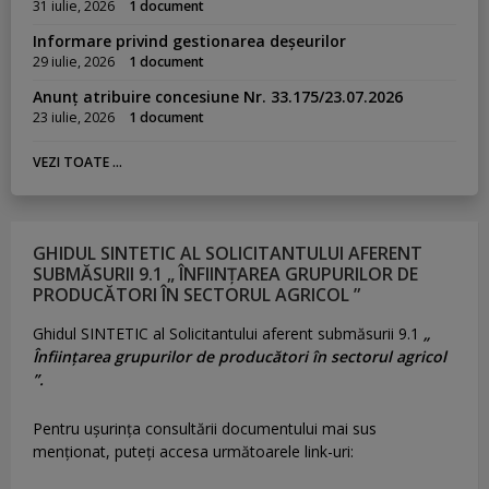
31 iulie, 2026
1 document
Informare privind gestionarea deșeurilor
29 iulie, 2026
1 document
Anunț atribuire concesiune Nr. 33.175/23.07.2026
23 iulie, 2026
1 document
VEZI TOATE ...
GHIDUL SINTETIC AL SOLICITANTULUI AFERENT
SUBMĂSURII 9.1 „ ÎNFIINȚAREA GRUPURILOR DE
PRODUCĂTORI ÎN SECTORUL AGRICOL ”
Ghidul SINTETIC al Solicitantului aferent submăsurii 9.1
„
Înființarea grupurilor de producători în sectorul agricol
”.
Pentru uşurinţa consultării documentului mai sus
menţionat, puteţi accesa următoarele link-uri: