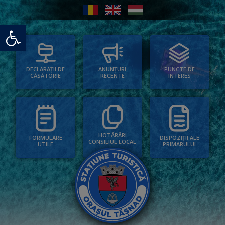
Deschide bara de unelte
PUNCTE DE
ANUNȚURI
DECLARAȚII DE
INTERES
RECENTE
CĂSĂTORIE
HOTĂRÂRI
FORMULARE
DISPOZIȚII ALE
CONSILIUL LOCAL
UTILE
PRIMARULUI