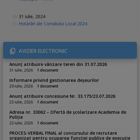
31 iulie, 2024
C
Hotărâri ale Consiliului Local 2024
a
t
e
g
o
r
AVIZIER ELECTRONIC
i
e
s
Anunț atribuire vânzare teren din 31.07.2026
:
31 iulie, 2026
1 document
Informare privind gestionarea deșeurilor
29 iulie, 2026
1 document
Anunț atribuire concesiune Nr. 33.175/23.07.2026
23 iulie, 2026
1 document
Adresa nr. 33062 – Ofertă de școlarizare Academia de
Poliție
23 iulie, 2026
1 document
PROCES-VERBAL FINAL al concursului de recrutare
organizat pentru ocuparea funcției publice de execuție