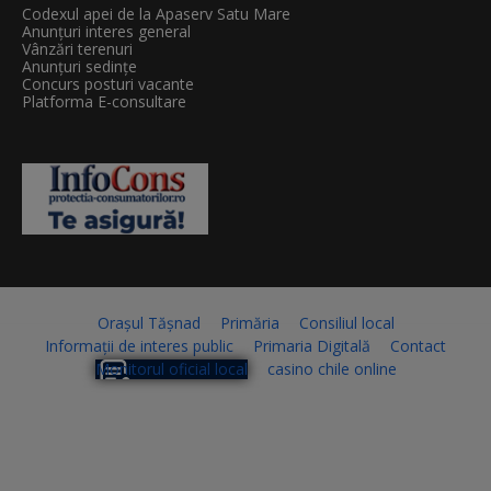
Codexul apei de la Apaserv Satu Mare
Anunțuri interes general
Vânzări terenuri
Anunțuri sedințe
Concurs posturi vacante
Platforma E-consultare
Orașul Tășnad
Primăria
Consiliul local
Informații de interes public
Primaria Digitală
Contact
Monitorul oficial local
casino chile online