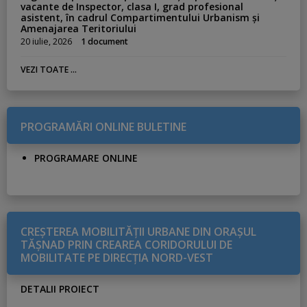
vacante de Inspector, clasa I, grad profesional
asistent, în cadrul Compartimentului Urbanism și
Amenajarea Teritoriului
20 iulie, 2026
1 document
VEZI TOATE ...
PROGRAMĂRI ONLINE BULETINE
PROGRAMARE ONLINE
CREŞTEREA MOBILITĂŢII URBANE DIN ORAŞUL
TĂŞNAD PRIN CREAREA CORIDORULUI DE
MOBILITATE PE DIRECŢIA NORD-VEST
DETALII PROIECT