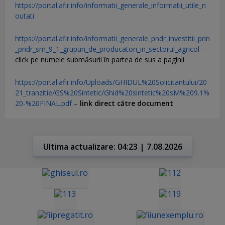
https://portal.afir.info/informatii_generale_informatii_utile_n
outati
https://portal.afir.info/informatii_generale_pndr_investitii_prin
_pndr_sm_9_1_grupuri_de_producatori_in_sectorul_agricol
–
click pe numele submăsurii în partea de sus a paginii
https://portal.afir.info/Uploads/GHIDUL%20Solicitantului/20
21_tranzitie/GS%20Sintetic/Ghid%20sintetic%20sM%209.1%
20-%20FINAL.pdf
–
link direct către document
Ultima actualizare: 04:23 | 7.08.2026