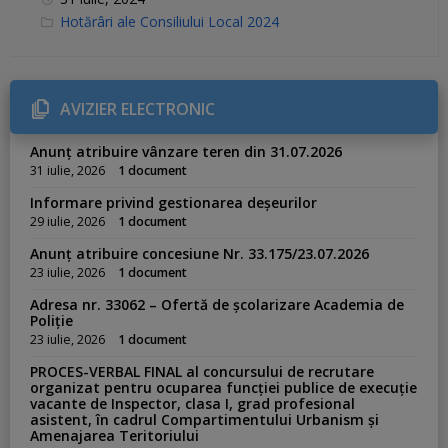
C
Hotărâri ale Consiliului Local 2024
a
t
e
g
o
r
AVIZIER ELECTRONIC
i
e
s
Anunț atribuire vânzare teren din 31.07.2026
:
31 iulie, 2026
1 document
Informare privind gestionarea deșeurilor
29 iulie, 2026
1 document
Anunț atribuire concesiune Nr. 33.175/23.07.2026
23 iulie, 2026
1 document
Adresa nr. 33062 – Ofertă de școlarizare Academia de
Poliție
23 iulie, 2026
1 document
PROCES-VERBAL FINAL al concursului de recrutare
organizat pentru ocuparea funcției publice de execuție
vacante de Inspector, clasa I, grad profesional
asistent, în cadrul Compartimentului Urbanism și
Amenajarea Teritoriului