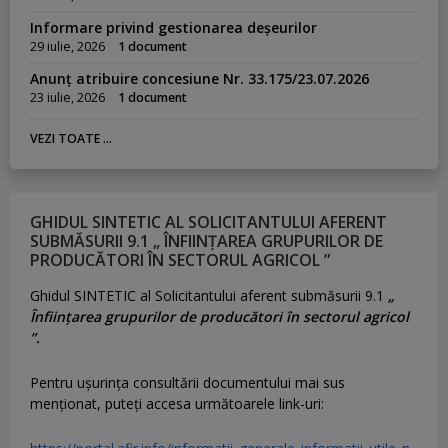
Informare privind gestionarea deșeurilor
29 iulie, 2026
1 document
Anunț atribuire concesiune Nr. 33.175/23.07.2026
23 iulie, 2026
1 document
VEZI TOATE ...
GHIDUL SINTETIC AL SOLICITANTULUI AFERENT
SUBMĂSURII 9.1 „ ÎNFIINȚAREA GRUPURILOR DE
PRODUCĂTORI ÎN SECTORUL AGRICOL ”
Ghidul SINTETIC al Solicitantului aferent submăsurii 9.1
„
Înființarea grupurilor de producători în sectorul agricol
”.
Pentru uşurinţa consultării documentului mai sus
menţionat, puteţi accesa următoarele link-uri: