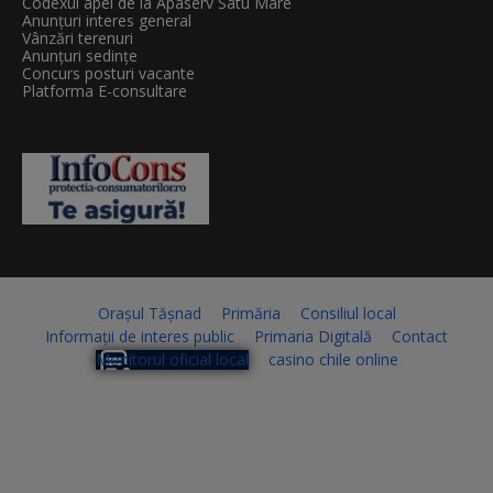
Codexul apei de la Apaserv Satu Mare
Anunțuri interes general
Vânzări terenuri
Anunțuri sedințe
Concurs posturi vacante
Platforma E-consultare
Orașul Tășnad
Primăria
Consiliul local
Informații de interes public
Primaria Digitală
Contact
Monitorul oficial local
casino chile online