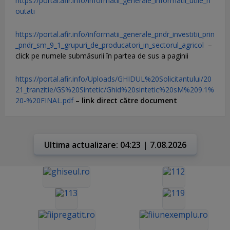
https://portal.afir.info/informatii_generale_informatii_utile_n
outati
https://portal.afir.info/informatii_generale_pndr_investitii_prin
_pndr_sm_9_1_grupuri_de_producatori_in_sectorul_agricol
–
click pe numele submăsurii în partea de sus a paginii
https://portal.afir.info/Uploads/GHIDUL%20Solicitantului/20
21_tranzitie/GS%20Sintetic/Ghid%20sintetic%20sM%209.1%
20-%20FINAL.pdf
–
link direct către document
Ultima actualizare: 04:23 | 7.08.2026