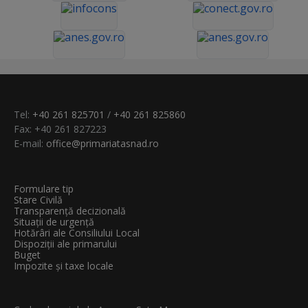
Tel:
+40 261 825701
/
+40 261 825860
Fax: +40 261 827223
E-mail:
office@primariatasnad.ro
Formulare tip
Stare Civilă
Transparenţă decizională
Situații de urgență
Hotărâri ale Consiliului Local
Dispoziții ale primarului
Buget
Impozite și taxe locale