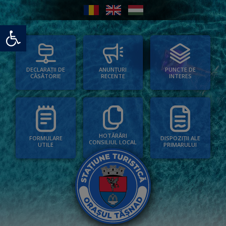
Deschide bara de unelte
PUNCTE DE
ANUNȚURI
DECLARAȚII DE
INTERES
RECENTE
CĂSĂTORIE
HOTĂRÂRI
FORMULARE
DISPOZIȚII ALE
CONSILIUL LOCAL
UTILE
PRIMARULUI