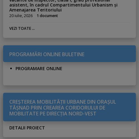
asistent, în cadrul Compartimentului Urbanism și
Amenajarea Teritoriului
20 iulie, 2026
1 document
VEZI TOATE ...
PROGRAMĂRI ONLINE BULETINE
PROGRAMARE ONLINE
CREŞTEREA MOBILITĂŢII URBANE DIN ORAŞUL
TĂŞNAD PRIN CREAREA CORIDORULUI DE
MOBILITATE PE DIRECŢIA NORD-VEST
DETALII PROIECT