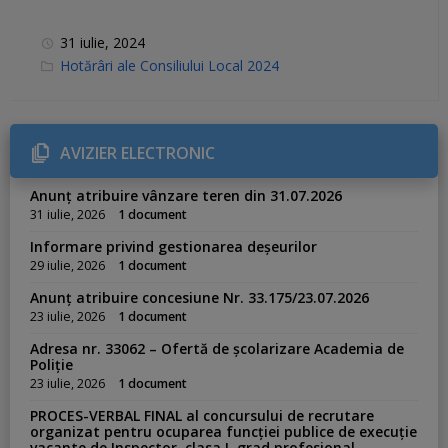
31 iulie, 2024
C
Hotărâri ale Consiliului Local 2024
a
t
e
g
o
r
AVIZIER ELECTRONIC
i
e
s
Anunț atribuire vânzare teren din 31.07.2026
:
31 iulie, 2026
1 document
Informare privind gestionarea deșeurilor
29 iulie, 2026
1 document
Anunț atribuire concesiune Nr. 33.175/23.07.2026
23 iulie, 2026
1 document
Adresa nr. 33062 – Ofertă de școlarizare Academia de
Poliție
23 iulie, 2026
1 document
PROCES-VERBAL FINAL al concursului de recrutare
organizat pentru ocuparea funcției publice de execuție
vacante de Inspector, clasa I, grad profesional