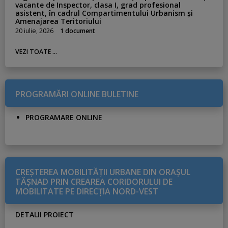
vacante de Inspector, clasa I, grad profesional
asistent, în cadrul Compartimentului Urbanism și
Amenajarea Teritoriului
20 iulie, 2026
1 document
VEZI TOATE ...
PROGRAMĂRI ONLINE BULETINE
PROGRAMARE ONLINE
CREŞTEREA MOBILITĂŢII URBANE DIN ORAŞUL
TĂŞNAD PRIN CREAREA CORIDORULUI DE
MOBILITATE PE DIRECŢIA NORD-VEST
DETALII PROIECT