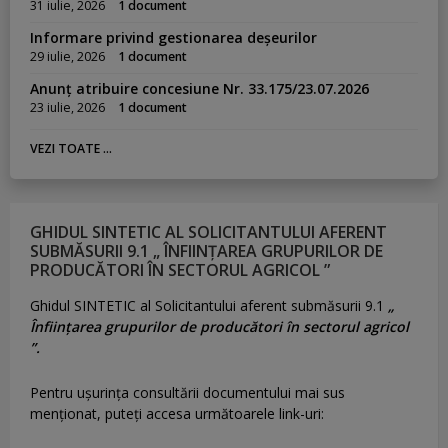
31 iulie, 2026
1 document
Informare privind gestionarea deșeurilor
29 iulie, 2026
1 document
Anunț atribuire concesiune Nr. 33.175/23.07.2026
23 iulie, 2026
1 document
VEZI TOATE ...
GHIDUL SINTETIC AL SOLICITANTULUI AFERENT
SUBMĂSURII 9.1 „ ÎNFIINȚAREA GRUPURILOR DE
PRODUCĂTORI ÎN SECTORUL AGRICOL ”
Ghidul SINTETIC al Solicitantului aferent submăsurii 9.1
„
Înființarea grupurilor de producători în sectorul agricol
”.
Pentru uşurinţa consultării documentului mai sus
menţionat, puteţi accesa următoarele link-uri: