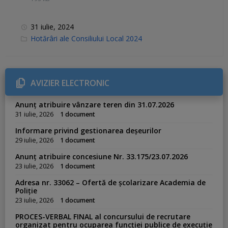
31 iulie, 2024
C
Hotărâri ale Consiliului Local 2024
a
t
e
g
o
r
AVIZIER ELECTRONIC
i
e
s
Anunț atribuire vânzare teren din 31.07.2026
:
31 iulie, 2026
1 document
Informare privind gestionarea deșeurilor
29 iulie, 2026
1 document
Anunț atribuire concesiune Nr. 33.175/23.07.2026
23 iulie, 2026
1 document
Adresa nr. 33062 – Ofertă de școlarizare Academia de
Poliție
23 iulie, 2026
1 document
PROCES-VERBAL FINAL al concursului de recrutare
organizat pentru ocuparea funcției publice de execuție