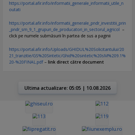
https://portal.afir.info/informatii_generale_informatii_utile_n
outati
https://portal.afir.info/informatii_generale_pndr_investitii_prin
_pndr_sm_9_1_grupuri_de_producatori_in_sectorul_agricol
–
click pe numele submăsurii în partea de sus a paginii
https://portal.afir.info/Uploads/GHIDUL%20Solicitantului/20
21_tranzitie/GS%20Sintetic/Ghid%20sintetic%20sM%209.1%
20-%20FINAL.pdf
–
link direct către document
Ultima actualizare: 05:05 | 10.08.2026