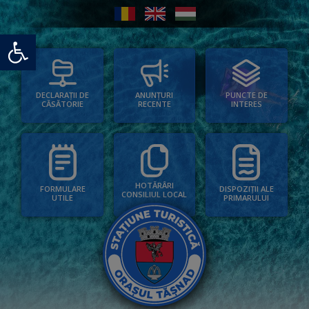
Deschide bara de unelte
PUNCTE DE
ANUNȚURI
DECLARAȚII DE
INTERES
RECENTE
CĂSĂTORIE
HOTĂRÂRI
FORMULARE
DISPOZIȚII ALE
CONSILIUL LOCAL
UTILE
PRIMARULUI