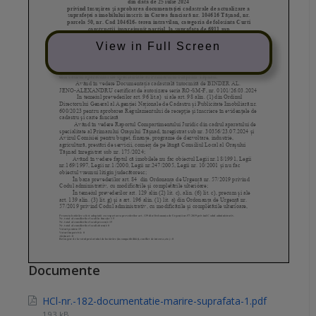
View in Full Screen
Documente
HCl-nr.-182-documentatie-marire-suprafata-1.pdf
193 kB