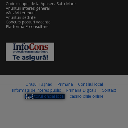
Codexul apei de la Apaserv Satu Mare
Anunțuri interes general
Vânzări terenuri
Anunțuri sedințe
Concurs posturi vacante
Platforma E-consultare
Orașul Tășnad
Primăria
Consiliul local
Informații de interes public
Primaria Digitală
Contact
Monitorul oficial local
casino chile online