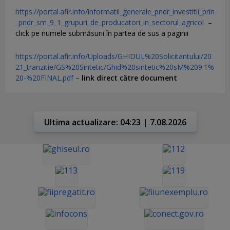
https://portal.afir.info/informatii_generale_pndr_investitii_prin
_pndr_sm_9_1_grupuri_de_producatori_in_sectorul_agricol
–
click pe numele submăsurii în partea de sus a paginii
https://portal.afir.info/Uploads/GHIDUL%20Solicitantului/20
21_tranzitie/GS%20Sintetic/Ghid%20sintetic%20sM%209.1%
20-%20FINAL.pdf
–
link direct către document
Ultima actualizare: 04:23 | 7.08.2026