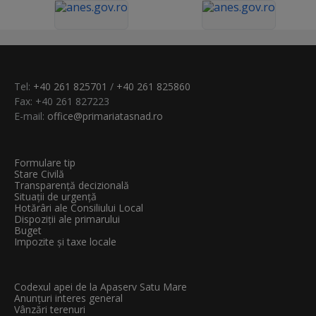
Tel:
+40 261 825701
/
+40 261 825860
Fax: +40 261 827223
E-mail:
office@primariatasnad.ro
Formulare tip
Stare Civilă
Transparenţă decizională
Situații de urgență
Hotărâri ale Consiliului Local
Dispoziții ale primarului
Buget
Impozite și taxe locale
Codexul apei de la Apaserv Satu Mare
Anunțuri interes general
Vânzări terenuri