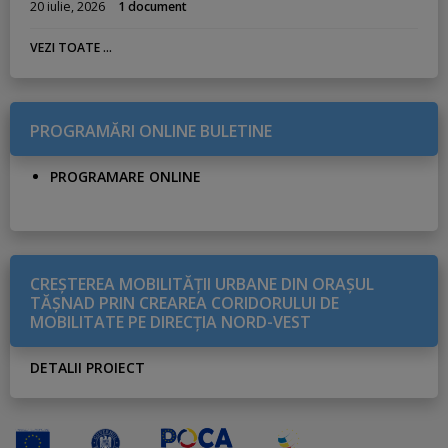
20 iulie, 2026
1 document
VEZI TOATE ...
PROGRAMĂRI ONLINE BULETINE
PROGRAMARE ONLINE
CREŞTEREA MOBILITĂŢII URBANE DIN ORAŞUL
TĂŞNAD PRIN CREAREA CORIDORULUI DE
MOBILITATE PE DIRECŢIA NORD-VEST
DETALII PROIECT