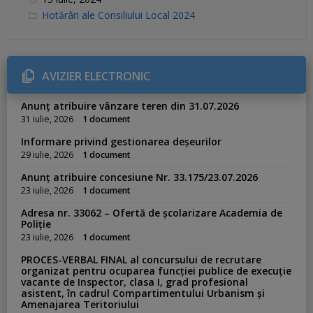
C
Hotărâri ale Consiliului Local 2024
a
t
e
g
o
r
AVIZIER ELECTRONIC
i
e
s
Anunț atribuire vânzare teren din 31.07.2026
:
31 iulie, 2026
1 document
Informare privind gestionarea deșeurilor
29 iulie, 2026
1 document
Anunț atribuire concesiune Nr. 33.175/23.07.2026
23 iulie, 2026
1 document
Adresa nr. 33062 – Ofertă de școlarizare Academia de
Poliție
23 iulie, 2026
1 document
PROCES-VERBAL FINAL al concursului de recrutare
organizat pentru ocuparea funcției publice de execuție
vacante de Inspector, clasa I, grad profesional
asistent, în cadrul Compartimentului Urbanism și
Amenajarea Teritoriului