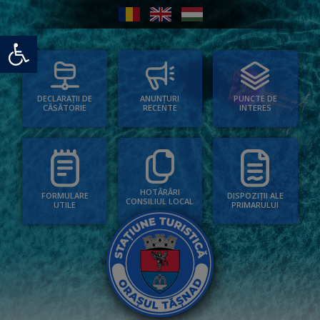
Deschide bara de unelte
PUNCTE DE
ANUNȚURI
DECLARAȚII DE
INTERES
RECENTE
CĂSĂTORIE
HOTĂRÂRI
FORMULARE
DISPOZIȚII ALE
CONSILIUL LOCAL
UTILE
PRIMARULUI