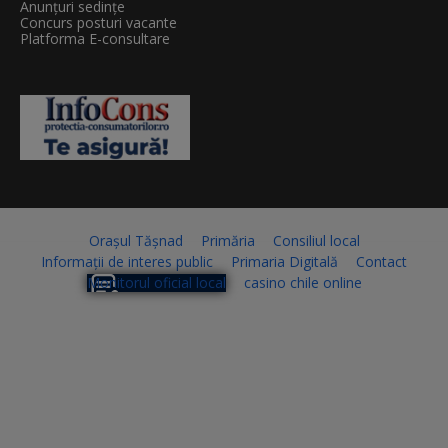
Anunțuri sedințe
Concurs posturi vacante
Platforma E-consultare
Orașul Tășnad
Primăria
Consiliul local
Informații de interes public
Primaria Digitală
Contact
Monitorul oficial local
casino chile online