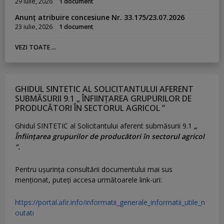
29 iulie, 2026
1 document
Anunț atribuire concesiune Nr. 33.175/23.07.2026
23 iulie, 2026
1 document
VEZI TOATE ...
GHIDUL SINTETIC AL SOLICITANTULUI AFERENT
SUBMĂSURII 9.1 „ ÎNFIINȚAREA GRUPURILOR DE
PRODUCĂTORI ÎN SECTORUL AGRICOL ”
Ghidul SINTETIC al Solicitantului aferent submăsurii 9.1
„
Înființarea grupurilor de producători în sectorul agricol
”.
Pentru uşurinţa consultării documentului mai sus
menţionat, puteţi accesa următoarele link-uri:
https://portal.afir.info/informatii_generale_informatii_utile_n
outati