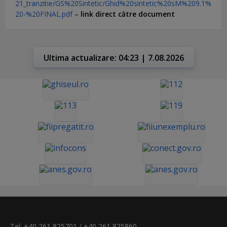
21_tranzitie/GS%20Sintetic/Ghid%20sintetic%20sM%209.1%
20-%20FINAL.pdf
–
link direct către document
Ultima actualizare: 04:23 | 7.08.2026
Tel:
+40 261 825701
/
+40 261 825860