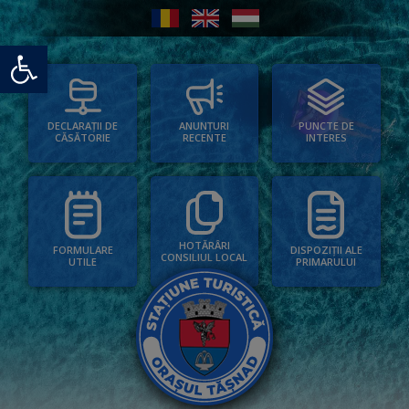
Deschide bara de unelte
PUNCTE DE
ANUNȚURI
DECLARAȚII DE
INTERES
RECENTE
CĂSĂTORIE
HOTĂRÂRI
FORMULARE
DISPOZIȚII ALE
CONSILIUL LOCAL
UTILE
PRIMARULUI