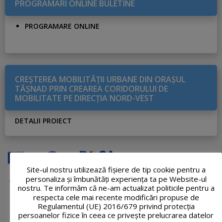
PROGRAMĂRI ONLINE BULETINE
PROGRAMARE ONLINE
CREŞTEREA MOBILITĂŢII URBANE DIN ORAŞUL
TĂŞNAD PRIN CREAREA CORIDORULUI DE
MOBILITATE PE DIRECŢIA NORD-VEST
DETALII PROIECT
Site-ul nostru utilizează fişiere de tip cookie pentru a
personaliza și îmbunătăți experiența ta pe Website-ul
nostru. Te informăm că ne-am actualizat politicile pentru a
respecta cele mai recente modificări propuse de
Regulamentul (UE) 2016/679 privind protecția
persoanelor fizice în ceea ce privește prelucrarea datelor