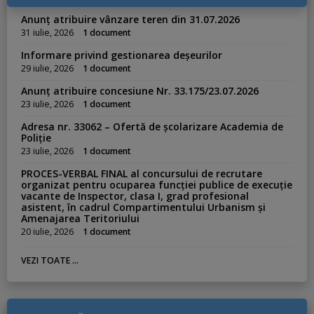
e
s
Anunț atribuire vânzare teren din 31.07.2026
:
31 iulie, 2026
1 document
Informare privind gestionarea deșeurilor
29 iulie, 2026
1 document
Anunț atribuire concesiune Nr. 33.175/23.07.2026
23 iulie, 2026
1 document
Adresa nr. 33062 – Ofertă de școlarizare Academia de
Poliție
23 iulie, 2026
1 document
PROCES-VERBAL FINAL al concursului de recrutare
organizat pentru ocuparea funcției publice de execuție
vacante de Inspector, clasa I, grad profesional
asistent, în cadrul Compartimentului Urbanism și
Amenajarea Teritoriului
20 iulie, 2026
1 document
VEZI TOATE ...