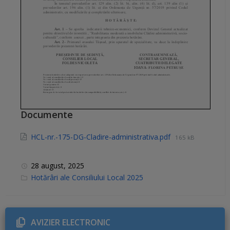
Documente
HCL-nr.-175-DG-Cladire-administrativa.pdf
165 kB
28 august, 2025
C
Hotărâri ale Consiliului Local 2025
a
t
e
g
o
r
AVIZIER ELECTRONIC
i