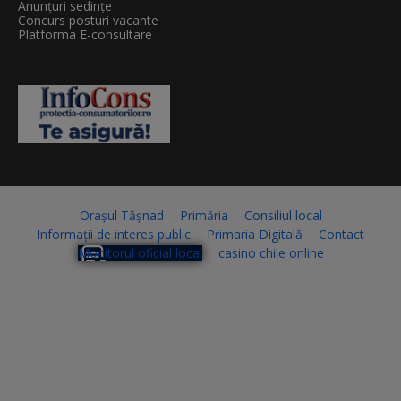
Anunțuri sedințe
Concurs posturi vacante
Platforma E-consultare
Orașul Tășnad
Primăria
Consiliul local
Informații de interes public
Primaria Digitală
Contact
Monitorul oficial local
casino chile online