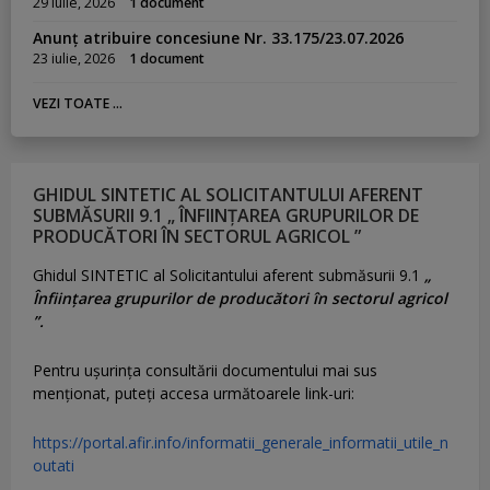
29 iulie, 2026
1 document
Anunț atribuire concesiune Nr. 33.175/23.07.2026
23 iulie, 2026
1 document
VEZI TOATE ...
GHIDUL SINTETIC AL SOLICITANTULUI AFERENT
SUBMĂSURII 9.1 „ ÎNFIINȚAREA GRUPURILOR DE
PRODUCĂTORI ÎN SECTORUL AGRICOL ”
Ghidul SINTETIC al Solicitantului aferent submăsurii 9.1
„
Înființarea grupurilor de producători în sectorul agricol
”.
Pentru uşurinţa consultării documentului mai sus
menţionat, puteţi accesa următoarele link-uri:
https://portal.afir.info/informatii_generale_informatii_utile_n
outati