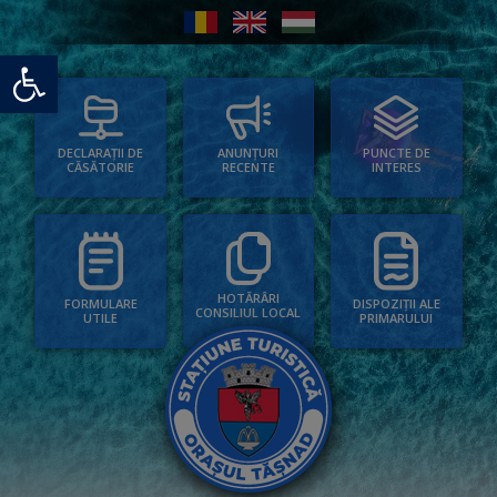
Deschide bara de unelte
PUNCTE DE
ANUNȚURI
DECLARAȚII DE
INTERES
RECENTE
CĂSĂTORIE
HOTĂRÂRI
FORMULARE
DISPOZIȚII ALE
CONSILIUL LOCAL
UTILE
PRIMARULUI