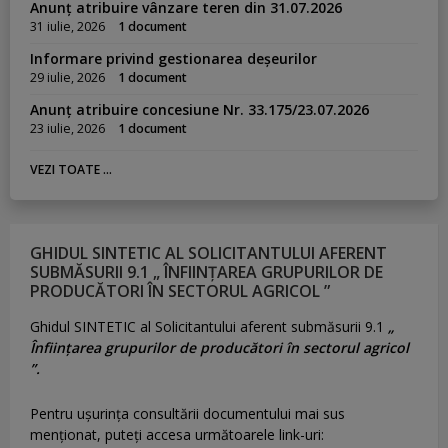
Anunț atribuire vânzare teren din 31.07.2026
31 iulie, 2026
1 document
Informare privind gestionarea deșeurilor
29 iulie, 2026
1 document
Anunț atribuire concesiune Nr. 33.175/23.07.2026
23 iulie, 2026
1 document
VEZI TOATE ...
GHIDUL SINTETIC AL SOLICITANTULUI AFERENT
SUBMĂSURII 9.1 „ ÎNFIINȚAREA GRUPURILOR DE
PRODUCĂTORI ÎN SECTORUL AGRICOL ”
Ghidul SINTETIC al Solicitantului aferent submăsurii 9.1
„
Înființarea grupurilor de producători în sectorul agricol
”.
Pentru uşurinţa consultării documentului mai sus
menţionat, puteţi accesa următoarele link-uri: