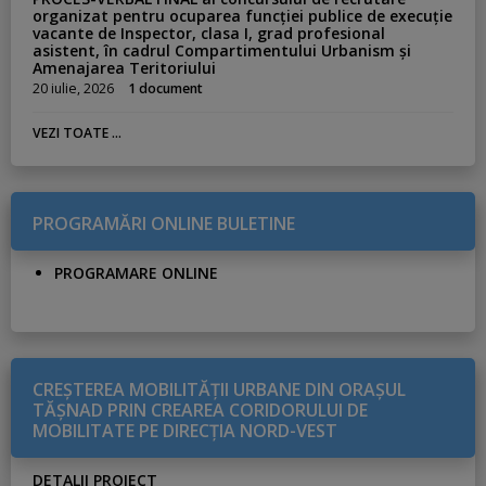
organizat pentru ocuparea funcției publice de execuție
vacante de Inspector, clasa I, grad profesional
asistent, în cadrul Compartimentului Urbanism și
Amenajarea Teritoriului
20 iulie, 2026
1 document
VEZI TOATE ...
PROGRAMĂRI ONLINE BULETINE
PROGRAMARE ONLINE
CREŞTEREA MOBILITĂŢII URBANE DIN ORAŞUL
TĂŞNAD PRIN CREAREA CORIDORULUI DE
MOBILITATE PE DIRECŢIA NORD-VEST
DETALII PROIECT