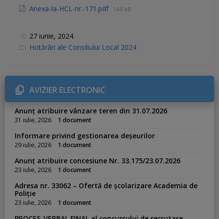
Anexa-la-HCL-nr.-171.pdf
140 kB
27 iunie, 2024
C
Hotărâri ale Consiliului Local 2024
a
t
e
g
o
r
AVIZIER ELECTRONIC
i
e
s
Anunț atribuire vânzare teren din 31.07.2026
:
31 iulie, 2026
1 document
Informare privind gestionarea deșeurilor
29 iulie, 2026
1 document
Anunț atribuire concesiune Nr. 33.175/23.07.2026
23 iulie, 2026
1 document
Adresa nr. 33062 – Ofertă de școlarizare Academia de
Poliție
23 iulie, 2026
1 document
PROCES-VERBAL FINAL al concursului de recrutare