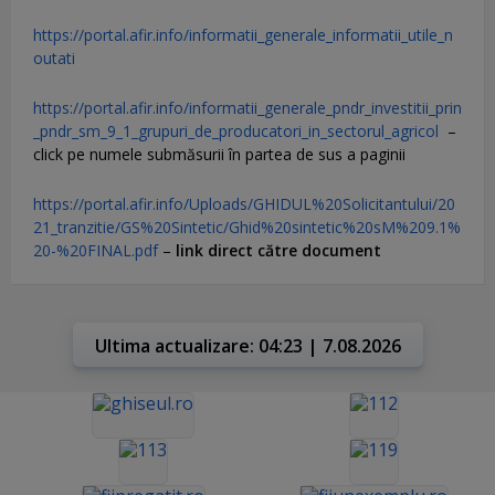
https://portal.afir.info/informatii_generale_informatii_utile_n
outati
https://portal.afir.info/informatii_generale_pndr_investitii_prin
_pndr_sm_9_1_grupuri_de_producatori_in_sectorul_agricol
–
click pe numele submăsurii în partea de sus a paginii
https://portal.afir.info/Uploads/GHIDUL%20Solicitantului/20
21_tranzitie/GS%20Sintetic/Ghid%20sintetic%20sM%209.1%
20-%20FINAL.pdf
–
link direct către document
Ultima actualizare: 04:23 | 7.08.2026