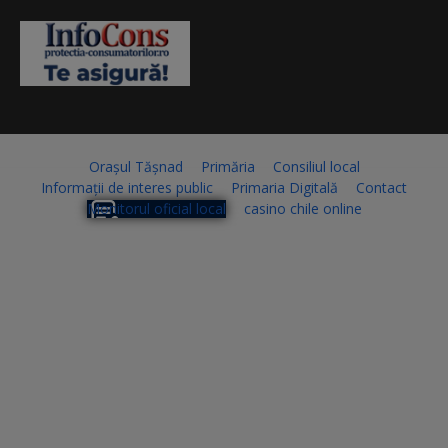
Orașul Tășnad
Primăria
Consiliul local
Informații de interes public
Primaria Digitală
Contact
Monitorul oficial local
casino chile online