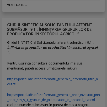
VEZI TOATE ...
GHIDUL SINTETIC AL SOLICITANTULUI AFERENT
SUBMĂSURII 9.1 „ ÎNFIINȚAREA GRUPURILOR DE
PRODUCĂTORI ÎN SECTORUL AGRICOL ”
Ghidul SINTETIC al Solicitantului aferent submăsurii 9.1
„
Înființarea grupurilor de producători în sectorul agricol
”.
Pentru uşurinţa consultării documentului mai sus
menţionat, puteţi accesa următoarele link-uri:
https://portal.afir.info/informatii_generale_informatii_utile_n
outati
https://portal.afir.info/informatii_generale_pndr_investitii_prin
_pndr_sm_9_1_grupuri_de_producatori_in_sectorul_agricol
–
click pe numele submăsurii în partea de sus a paginii