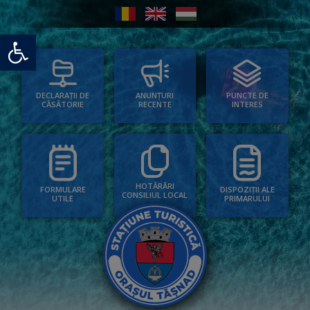
Deschide bara de unelte
PUNCTE DE
ANUNȚURI
DECLARAȚII DE
INTERES
RECENTE
CĂSĂTORIE
HOTĂRÂRI
FORMULARE
DISPOZIȚII ALE
CONSILIUL LOCAL
UTILE
PRIMARULUI