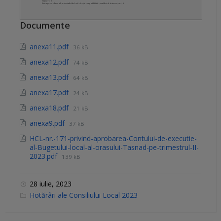
Documente
anexa11.pdf
36 kB
anexa12.pdf
74 kB
anexa13.pdf
64 kB
anexa17.pdf
24 kB
anexa18.pdf
21 kB
anexa9.pdf
37 kB
HCL-nr.-171-privind-aprobarea-Contului-de-executie-
al-Bugetului-local-al-orasului-Tasnad-pe-trimestrul-II-
2023.pdf
139 kB
28 iulie, 2023
C
Hotărâri ale Consiliului Local 2023
a
t
e