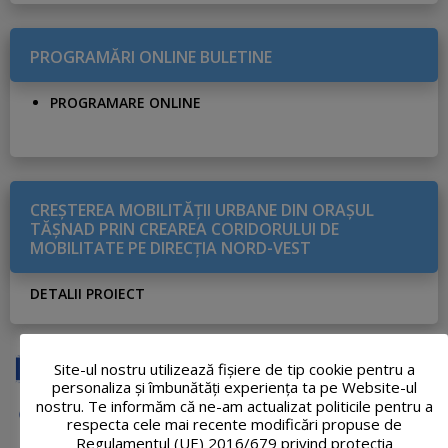
PROGRAMĂRI ONLINE BULETINE
PROGRAMARE ONLINE
CREŞTEREA MOBILITĂŢII URBANE DIN ORAŞUL
TĂŞNAD PRIN CREAREA CORIDORULUI DE
MOBILITATE PE DIRECŢIA NORD-VEST
DETALII PROIECT
Site-ul nostru utilizează fişiere de tip cookie pentru a
personaliza și îmbunătăți experiența ta pe Website-ul
nostru. Te informăm că ne-am actualizat politicile pentru a
respecta cele mai recente modificări propuse de
Regulamentul (UE) 2016/679 privind protecția