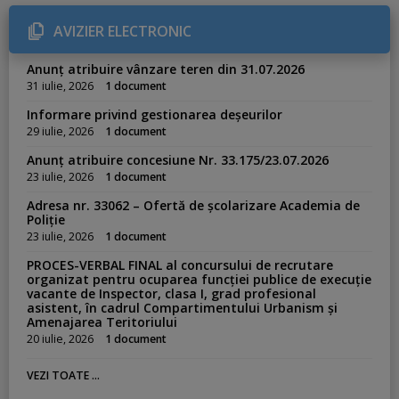
g
o
r
AVIZIER ELECTRONIC
i
e
s
Anunț atribuire vânzare teren din 31.07.2026
:
31 iulie, 2026
1 document
Informare privind gestionarea deșeurilor
29 iulie, 2026
1 document
Anunț atribuire concesiune Nr. 33.175/23.07.2026
23 iulie, 2026
1 document
Adresa nr. 33062 – Ofertă de școlarizare Academia de
Poliție
23 iulie, 2026
1 document
PROCES-VERBAL FINAL al concursului de recrutare
organizat pentru ocuparea funcției publice de execuție
vacante de Inspector, clasa I, grad profesional
asistent, în cadrul Compartimentului Urbanism și
Amenajarea Teritoriului
20 iulie, 2026
1 document
VEZI TOATE ...