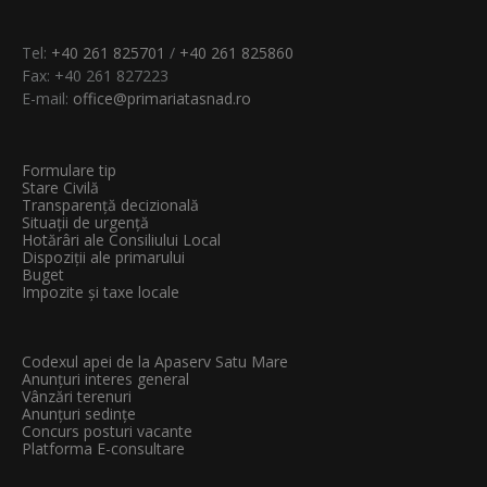
Tel:
+40 261 825701
/
+40 261 825860
Fax: +40 261 827223
E-mail:
office@primariatasnad.ro
Formulare tip
Stare Civilă
Transparenţă decizională
Situații de urgență
Hotărâri ale Consiliului Local
Dispoziții ale primarului
Buget
Impozite și taxe locale
Codexul apei de la Apaserv Satu Mare
Anunțuri interes general
Vânzări terenuri
Anunțuri sedințe
Concurs posturi vacante
Platforma E-consultare