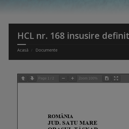
HCL nr. 168 insusire defini
Acasă
Documente
Page
1
/
2
Zoom
100%