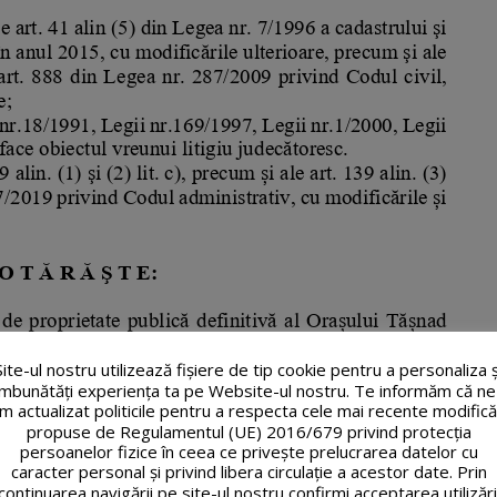
Site-ul nostru utilizează fişiere de tip cookie pentru a personaliza ș
îmbunătăți experiența ta pe Website-ul nostru. Te informăm că ne
m actualizat politicile pentru a respecta cele mai recente modifică
propuse de Regulamentul (UE) 2016/679 privind protecția
persoanelor fizice în ceea ce privește prelucrarea datelor cu
caracter personal și privind libera circulație a acestor date. Prin
continuarea navigării pe site-ul nostru confirmi acceptarea utilizări