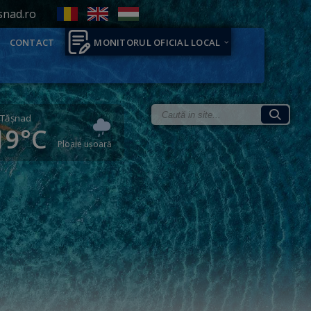
snad.ro
CONTACT
MONITORUL OFICIAL LOCAL
Tăşnad
19°C
Ploaie ușoară