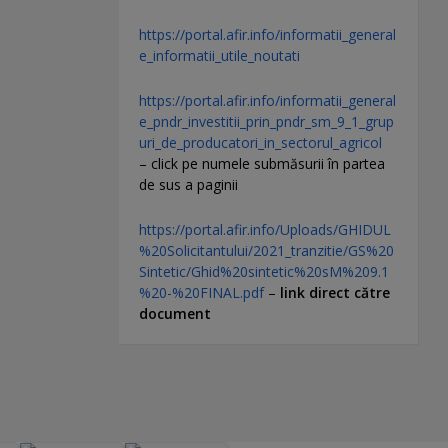
https://portal.afir.info/informatii_general
e_informatii_utile_noutati
https://portal.afir.info/informatii_general
e_pndr_investitii_prin_pndr_sm_9_1_grup
uri_de_producatori_in_sectorul_agricol
– click pe numele submăsurii în partea
de sus a paginii
https://portal.afir.info/Uploads/GHIDUL
%20Solicitantului/2021_tranzitie/GS%20
Sintetic/Ghid%20sintetic%20sM%209.1
%20-%20FINAL.pdf
–
link direct către
document