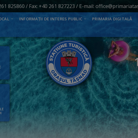
261 825860
/ Fax: +40 261 827223 / E-mail:
office@primariata
OCAL
INFORMAȚII DE INTERES PUBLIC
PRIMARIA DIGITALĂ
E
ALE
I