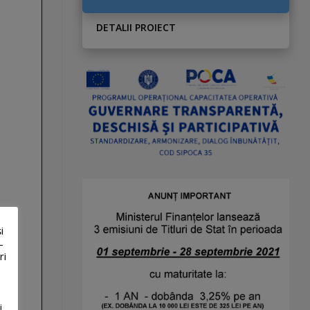
DETALII PROIECT
i
-
ri
i