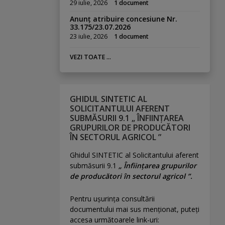
29 iulie, 2026
1 document
Anunț atribuire concesiune Nr.
33.175/23.07.2026
23 iulie, 2026
1 document
VEZI TOATE ...
GHIDUL SINTETIC AL
SOLICITANTULUI AFERENT
SUBMĂSURII 9.1 „ ÎNFIINȚAREA
GRUPURILOR DE PRODUCĂTORI
ÎN SECTORUL AGRICOL ”
Ghidul SINTETIC al Solicitantului aferent
submăsurii 9.1
„ Înființarea grupurilor
de producători în sectorul agricol ”.
Pentru uşurinţa consultării
documentului mai sus menţionat, puteţi
accesa următoarele link-uri: