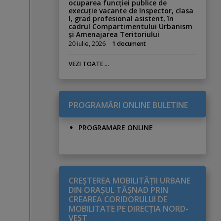
ocuparea funcției publice de
execuție vacante de Inspector, clasa
I, grad profesional asistent, în
cadrul Compartimentului Urbanism
și Amenajarea Teritoriului
20 iulie, 2026
1 document
VEZI TOATE ...
PROGRAMĂRI ONLINE BULETINE
PROGRAMARE ONLINE
CREŞTEREA MOBILITĂŢII URBANE
DIN ORAŞUL TĂŞNAD PRIN
CREAREA CORIDORULUI DE
MOBILITATE PE DIRECŢIA NORD-
VEST