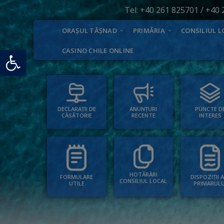
Tel:
+40 261 825701
/
+40 
ORAȘUL TĂȘNAD
PRIMĂRIA
CONSILIUL L
Deschide bara de unelte
CASINO CHILE ONLINE
PUNCTE D
ANUNȚURI
DECLARAȚII DE
INTERES
RECENTE
CĂSĂTORIE
HOTĂRÂRI
FORMULARE
DISPOZIȚII 
CONSILIUL LOCAL
UTILE
PRIMARULU