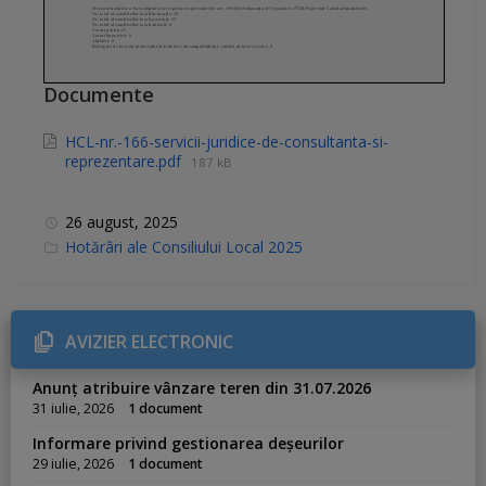
Documente
HCL-nr.-166-servicii-juridice-de-consultanta-si-
reprezentare.pdf
187 kB
26 august, 2025
C
Hotărâri ale Consiliului Local 2025
a
t
e
g
o
r
AVIZIER ELECTRONIC
i
e
s
Anunț atribuire vânzare teren din 31.07.2026
:
31 iulie, 2026
1 document
Informare privind gestionarea deșeurilor
29 iulie, 2026
1 document