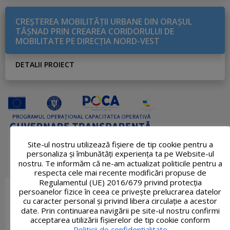
CREŞTEREA MOBILITĂŢII URBANE DIN ORAŞUL
TĂŞNAD PRIN CREAREA CORIDORULUI DE
MOBILITATE PE DIRECŢIA NORD-VEST
DETALII PROIECT
Site-ul nostru utilizează fişiere de tip cookie pentru a
personaliza și îmbunătăți experiența ta pe Website-ul
nostru. Te informăm că ne-am actualizat politicile pentru a
respecta cele mai recente modificări propuse de
Regulamentul (UE) 2016/679 privind protecția
persoanelor fizice în ceea ce privește prelucrarea datelor
cu caracter personal și privind libera circulație a acestor
date. Prin continuarea navigării pe site-ul nostru confirmi
acceptarea utilizării fişierelor de tip cookie conform
Politicii de confidențialitate