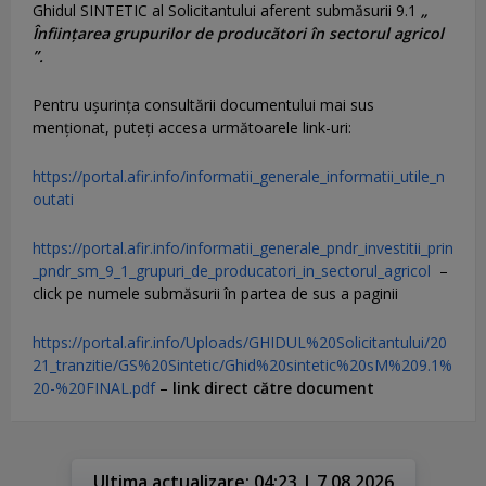
Ghidul SINTETIC al Solicitantului aferent submăsurii 9.1
„
Înființarea grupurilor de producători în sectorul agricol
”.
Pentru uşurinţa consultării documentului mai sus
menţionat, puteţi accesa următoarele link-uri:
https://portal.afir.info/informatii_generale_informatii_utile_n
outati
https://portal.afir.info/informatii_generale_pndr_investitii_prin
_pndr_sm_9_1_grupuri_de_producatori_in_sectorul_agricol
–
click pe numele submăsurii în partea de sus a paginii
https://portal.afir.info/Uploads/GHIDUL%20Solicitantului/20
21_tranzitie/GS%20Sintetic/Ghid%20sintetic%20sM%209.1%
20-%20FINAL.pdf
–
link direct către document
Ultima actualizare: 04:23 | 7.08.2026