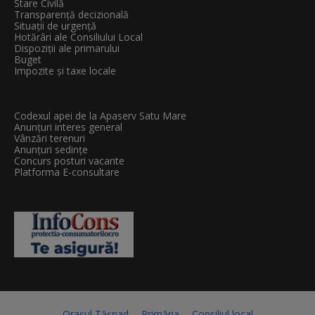
Stare Civilă
Transparenţă decizională
Situații de urgență
Hotărâri ale Consiliului Local
Dispoziții ale primarului
Buget
Impozite și taxe locale
Codexul apei de la Apaserv Satu Mare
Anunțuri interes general
Vânzări terenuri
Anunțuri sedințe
Concurs posturi vacante
Platforma E-consultare
Orașul Tășnad
Primăria
Consiliul local