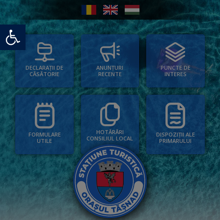
Deschide bara de unelte
PUNCTE DE
ANUNȚURI
DECLARAȚII DE
INTERES
RECENTE
CĂSĂTORIE
HOTĂRÂRI
FORMULARE
DISPOZIȚII ALE
CONSILIUL LOCAL
UTILE
PRIMARULUI