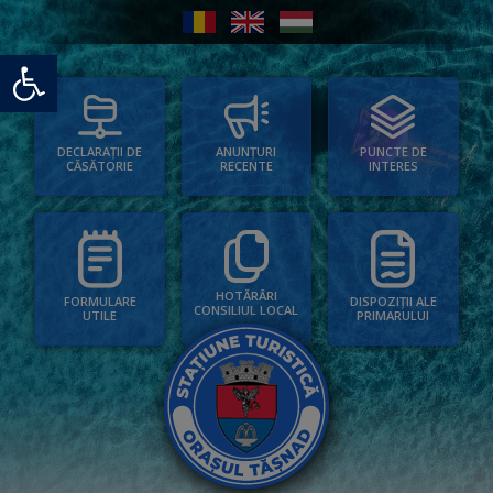
Deschide bara de unelte
PUNCTE DE
ANUNȚURI
DECLARAȚII DE
INTERES
RECENTE
CĂSĂTORIE
HOTĂRÂRI
FORMULARE
DISPOZIȚII ALE
CONSILIUL LOCAL
UTILE
PRIMARULUI