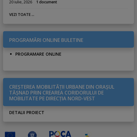
20 iulie, 2026
1 document
VEZI TOATE ...
PROGRAMĂRI ONLINE BULETINE
PROGRAMARE ONLINE
CREŞTEREA MOBILITĂŢII URBANE DIN ORAŞUL
TĂŞNAD PRIN CREAREA CORIDORULUI DE
MOBILITATE PE DIRECŢIA NORD-VEST
DETALII PROIECT