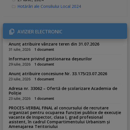
C
Hotărâri ale Consiliului Local 2024
a
t
e
g
o
r
AVIZIER ELECTRONIC
i
e
s
Anunț atribuire vânzare teren din 31.07.2026
:
31 iulie, 2026
1 document
Informare privind gestionarea deșeurilor
29 iulie, 2026
1 document
Anunț atribuire concesiune Nr. 33.175/23.07.2026
23 iulie, 2026
1 document
Adresa nr. 33062 – Ofertă de școlarizare Academia de
Poliție
23 iulie, 2026
1 document
PROCES-VERBAL FINAL al concursului de recrutare
organizat pentru ocuparea funcției publice de execuție
vacante de Inspector, clasa I, grad profesional
asistent, în cadrul Compartimentului Urbanism și
Amenajarea Teritoriului