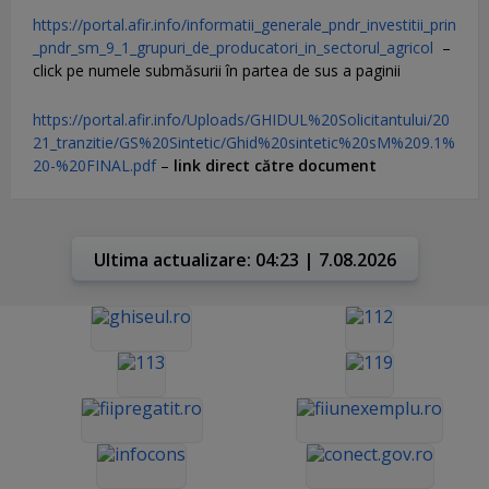
https://portal.afir.info/informatii_generale_pndr_investitii_prin
_pndr_sm_9_1_grupuri_de_producatori_in_sectorul_agricol
–
click pe numele submăsurii în partea de sus a paginii
https://portal.afir.info/Uploads/GHIDUL%20Solicitantului/20
21_tranzitie/GS%20Sintetic/Ghid%20sintetic%20sM%209.1%
20-%20FINAL.pdf
–
link direct către document
Ultima actualizare: 04:23 | 7.08.2026