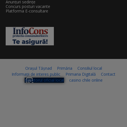
Anunțuri sedințe
Concurs posturi vacante
Platforma E-consultare
Orașul Tășnad
Primăria
Consiliul local
Informații de interes public
Primaria Digitală
Contact
Monitorul oficial local
casino chile online