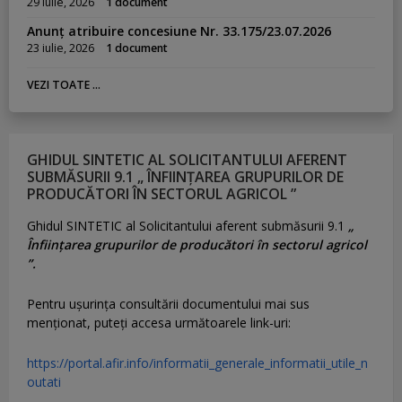
29 iulie, 2026
1 document
Anunț atribuire concesiune Nr. 33.175/23.07.2026
23 iulie, 2026
1 document
VEZI TOATE ...
GHIDUL SINTETIC AL SOLICITANTULUI AFERENT
SUBMĂSURII 9.1 „ ÎNFIINȚAREA GRUPURILOR DE
PRODUCĂTORI ÎN SECTORUL AGRICOL ”
Ghidul SINTETIC al Solicitantului aferent submăsurii 9.1
„
Înființarea grupurilor de producători în sectorul agricol
”.
Pentru uşurinţa consultării documentului mai sus
menţionat, puteţi accesa următoarele link-uri:
https://portal.afir.info/informatii_generale_informatii_utile_n
outati