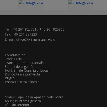
Tel:
+40 261 825701
/
+40 261 825860
Fax: +40 261 827223
E-mail:
office@primariatasnad.ro
Formulare tip
Stare Civilă
Transparenţă decizională
Situații de urgență
Hotărâri ale Consiliului Local
Dispoziții ale primarului
Buget
Impozite și taxe locale
Codexul apei de la Apaserv Satu Mare
Anunțuri interes general
Vânzări terenuri