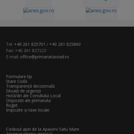
Tel:
+40 261 825701
/
+40 261 825860
Fax: +40 261 827223
E-mail:
office@primariatasnad.ro
Formulare tip
Stare Civilă
Transparenţă decizională
Situații de urgență
Hotărâri ale Consiliului Local
Dispoziții ale primarului
Buget
Impozite și taxe locale
Codexul apei de la Apaserv Satu Mare
Anunțuri interes general