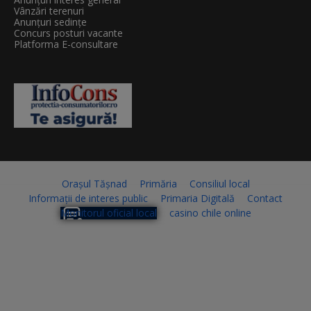
Vânzări terenuri
Anunțuri sedințe
Concurs posturi vacante
Platforma E-consultare
Orașul Tășnad
Primăria
Consiliul local
Informații de interes public
Primaria Digitală
Contact
Monitorul oficial local
casino chile online