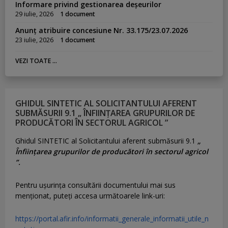
Informare privind gestionarea deșeurilor
29 iulie, 2026
1 document
Anunț atribuire concesiune Nr. 33.175/23.07.2026
23 iulie, 2026
1 document
VEZI TOATE ...
GHIDUL SINTETIC AL SOLICITANTULUI AFERENT
SUBMĂSURII 9.1 „ ÎNFIINȚAREA GRUPURILOR DE
PRODUCĂTORI ÎN SECTORUL AGRICOL ”
Ghidul SINTETIC al Solicitantului aferent submăsurii 9.1
„
Înființarea grupurilor de producători în sectorul agricol
”.
Pentru uşurinţa consultării documentului mai sus
menţionat, puteţi accesa următoarele link-uri:
https://portal.afir.info/informatii_generale_informatii_utile_n