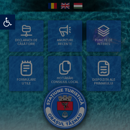
Deschide bara de unelte
PUNCTE DE
ANUNȚURI
DECLARAȚII DE
INTERES
RECENTE
CĂSĂTORIE
HOTĂRÂRI
FORMULARE
DISPOZIȚII ALE
CONSILIUL LOCAL
UTILE
PRIMARULUI