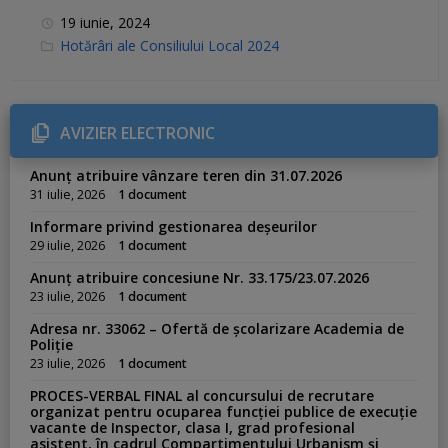
19 iunie, 2024
C
Hotărâri ale Consiliului Local 2024
a
t
e
g
o
r
AVIZIER ELECTRONIC
i
e
s
Anunț atribuire vânzare teren din 31.07.2026
:
31 iulie, 2026
1 document
Informare privind gestionarea deșeurilor
29 iulie, 2026
1 document
Anunț atribuire concesiune Nr. 33.175/23.07.2026
23 iulie, 2026
1 document
Adresa nr. 33062 – Ofertă de școlarizare Academia de
Poliție
23 iulie, 2026
1 document
PROCES-VERBAL FINAL al concursului de recrutare
organizat pentru ocuparea funcției publice de execuție
vacante de Inspector, clasa I, grad profesional
asistent, în cadrul Compartimentului Urbanism și