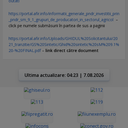
outati
https://portal.afir.info/informatii_generale_pndr_investitii_prin
_pndr_sm_9_1_grupuri_de_producatori_in_sectorul_agricol
–
click pe numele submăsurii în partea de sus a paginii
https://portal.afir.info/Uploads/GHIDUL%20Solicitantului/20
21_tranzitie/GS%20Sintetic/Ghid%20sintetic%20sM%209.1%
20-%20FINAL.pdf
–
link direct către document
Ultima actualizare: 04:23 | 7.08.2026