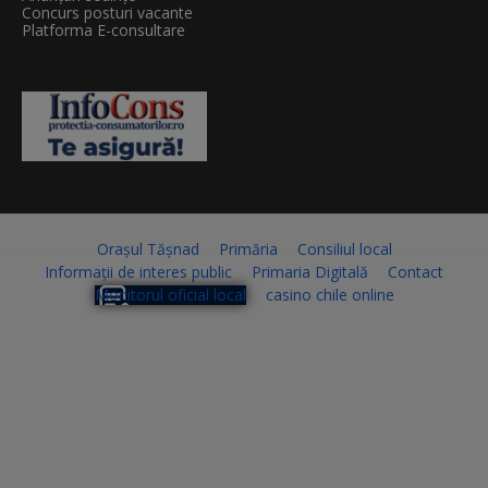
Concurs posturi vacante
Platforma E-consultare
Orașul Tășnad
Primăria
Consiliul local
Informații de interes public
Primaria Digitală
Contact
Monitorul oficial local
casino chile online