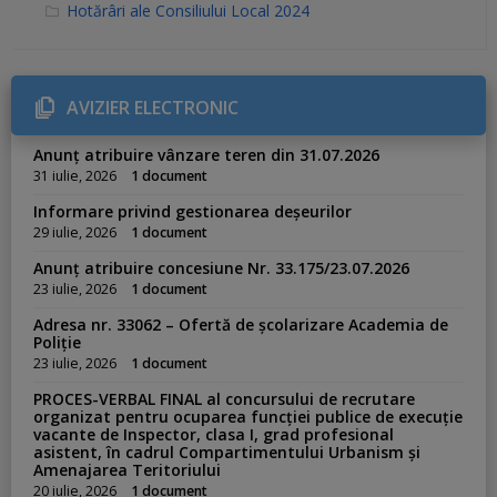
C
Hotărâri ale Consiliului Local 2024
a
t
e
g
o
r
AVIZIER ELECTRONIC
i
e
s
Anunț atribuire vânzare teren din 31.07.2026
:
31 iulie, 2026
1 document
Informare privind gestionarea deșeurilor
29 iulie, 2026
1 document
Anunț atribuire concesiune Nr. 33.175/23.07.2026
23 iulie, 2026
1 document
Adresa nr. 33062 – Ofertă de școlarizare Academia de
Poliție
23 iulie, 2026
1 document
PROCES-VERBAL FINAL al concursului de recrutare
organizat pentru ocuparea funcției publice de execuție
vacante de Inspector, clasa I, grad profesional
asistent, în cadrul Compartimentului Urbanism și
Amenajarea Teritoriului
20 iulie, 2026
1 document