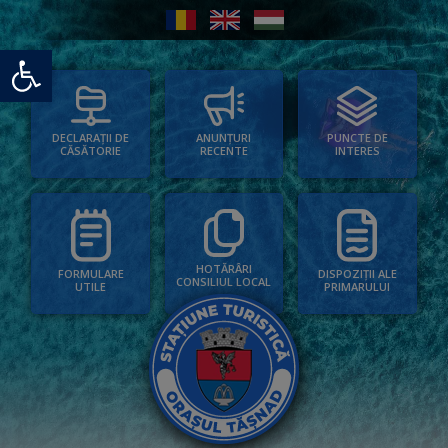
Deschide bara de unelte
PUNCTE DE
ANUNȚURI
DECLARAȚII DE
INTERES
RECENTE
CĂSĂTORIE
HOTĂRÂRI
FORMULARE
DISPOZIȚII ALE
CONSILIUL LOCAL
UTILE
PRIMARULUI