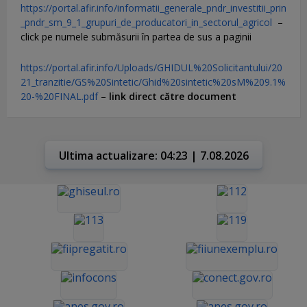
https://portal.afir.info/informatii_generale_pndr_investitii_prin
_pndr_sm_9_1_grupuri_de_producatori_in_sectorul_agricol
–
click pe numele submăsurii în partea de sus a paginii
https://portal.afir.info/Uploads/GHIDUL%20Solicitantului/20
21_tranzitie/GS%20Sintetic/Ghid%20sintetic%20sM%209.1%
20-%20FINAL.pdf
–
link direct către document
Ultima actualizare: 04:23 | 7.08.2026