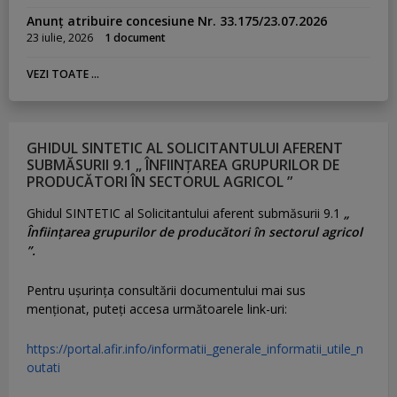
Anunț atribuire concesiune Nr. 33.175/23.07.2026
23 iulie, 2026
1 document
VEZI TOATE ...
GHIDUL SINTETIC AL SOLICITANTULUI AFERENT
SUBMĂSURII 9.1 „ ÎNFIINȚAREA GRUPURILOR DE
PRODUCĂTORI ÎN SECTORUL AGRICOL ”
Ghidul SINTETIC al Solicitantului aferent submăsurii 9.1
„
Înființarea grupurilor de producători în sectorul agricol
”.
Pentru uşurinţa consultării documentului mai sus
menţionat, puteţi accesa următoarele link-uri:
https://portal.afir.info/informatii_generale_informatii_utile_n
outati