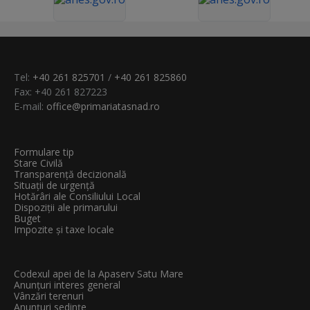
Tel:
+40 261 825701
/
+40 261 825860
Fax: +40 261 827223
E-mail:
office@primariatasnad.ro
Formulare tip
Stare Civilă
Transparenţă decizională
Situații de urgență
Hotărâri ale Consiliului Local
Dispoziții ale primarului
Buget
Impozite și taxe locale
Codexul apei de la Apaserv Satu Mare
Anunțuri interes general
Vânzări terenuri
Anunțuri sedințe