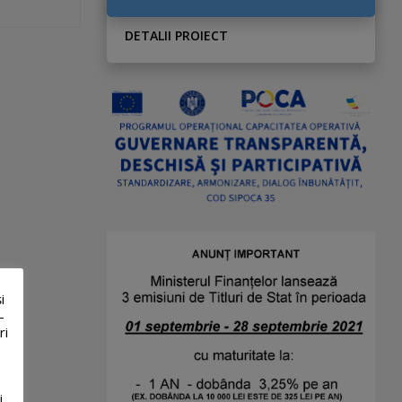
DETALII PROIECT
i
-
ri
i