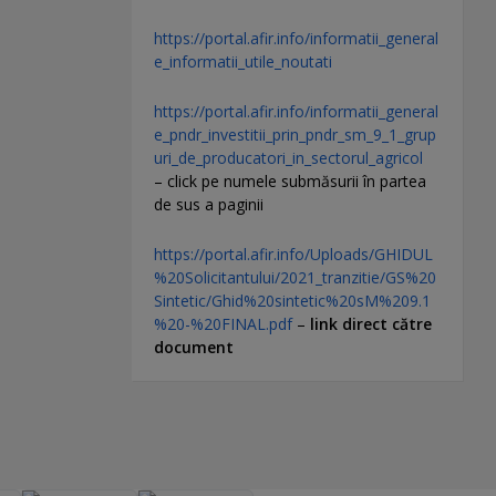
https://portal.afir.info/informatii_general
e_informatii_utile_noutati
https://portal.afir.info/informatii_general
e_pndr_investitii_prin_pndr_sm_9_1_grup
uri_de_producatori_in_sectorul_agricol
– click pe numele submăsurii în partea
de sus a paginii
https://portal.afir.info/Uploads/GHIDUL
%20Solicitantului/2021_tranzitie/GS%20
Sintetic/Ghid%20sintetic%20sM%209.1
%20-%20FINAL.pdf
–
link direct către
document