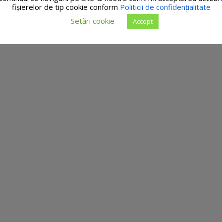
fişierelor de tip cookie conform
Politicii de confidențialitate
Setări cookie
Accept