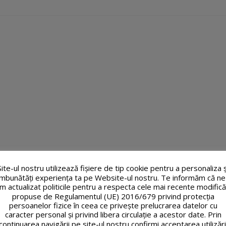
Site-ul nostru utilizează fişiere de tip cookie pentru a personaliza ș
îmbunătăți experiența ta pe Website-ul nostru. Te informăm că ne
m actualizat politicile pentru a respecta cele mai recente modifică
propuse de Regulamentul (UE) 2016/679 privind protecția
persoanelor fizice în ceea ce privește prelucrarea datelor cu
caracter personal și privind libera circulație a acestor date. Prin
continuarea navigării pe site-ul nostru confirmi acceptarea utilizări