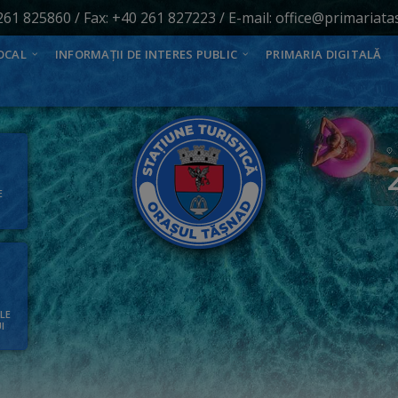
261 825860
/ Fax: +40 261 827223 / E-mail:
office@primariata
OCAL
INFORMAȚII DE INTERES PUBLIC
PRIMARIA DIGITALĂ
E
ALE
I