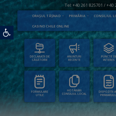
Tel:
+40 261 825701
/
+40 
ORAȘUL TĂȘNAD
PRIMĂRIA
CONSILIUL L
Deschide bara de unelte
CASINO CHILE ONLINE
PUNCTE D
ANUNȚURI
DECLARAȚII DE
INTERES
RECENTE
CĂSĂTORIE
HOTĂRÂRI
FORMULARE
DISPOZIȚII 
CONSILIUL LOCAL
UTILE
PRIMARULU