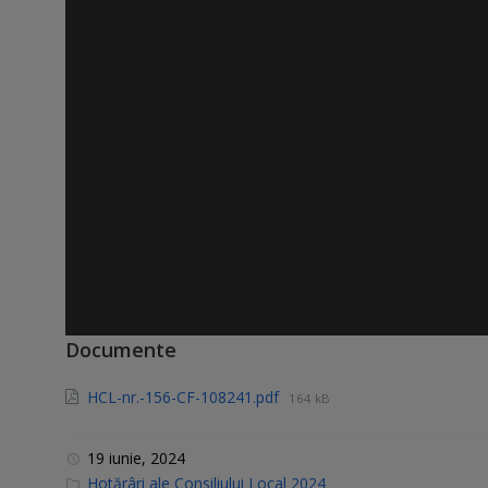
Documente
HCL-nr.-156-CF-108241.pdf
164 kB
19 iunie, 2024
C
Hotărâri ale Consiliului Local 2024