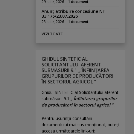
29 iulie, 2026
1 document
Anunț atribuire concesiune Nr.
33.175/23.07.2026
23 iulie, 2026
1 document
VEZI TOATE ...
GHIDUL SINTETIC AL
SOLICITANTULUI AFERENT
SUBMĂSURII 9.1 „ ÎNFIINȚAREA
GRUPURILOR DE PRODUCĂTORI
ÎN SECTORUL AGRICOL ”
Ghidul SINTETIC al Solicitantului aferent
submăsurii 9.1
„ Înființarea grupurilor
de producători în sectorul agricol ”.
Pentru uşurinţa consultării
documentului mai sus menţionat, puteţi
accesa următoarele link-uri: