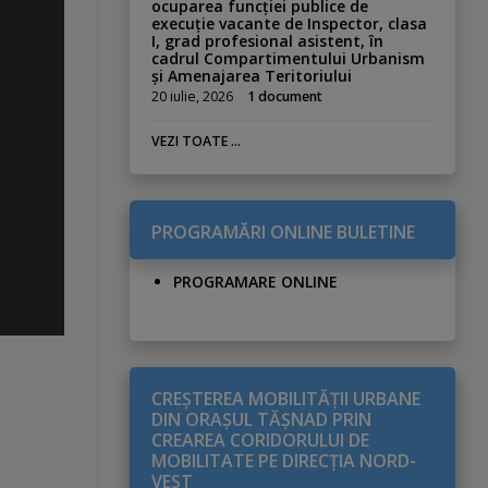
ocuparea funcției publice de
execuție vacante de Inspector, clasa
I, grad profesional asistent, în
cadrul Compartimentului Urbanism
și Amenajarea Teritoriului
20 iulie, 2026
1 document
VEZI TOATE ...
PROGRAMĂRI ONLINE BULETINE
PROGRAMARE ONLINE
CREŞTEREA MOBILITĂŢII URBANE
DIN ORAŞUL TĂŞNAD PRIN
CREAREA CORIDORULUI DE
MOBILITATE PE DIRECŢIA NORD-
VEST