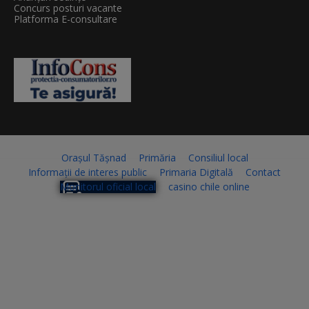
Concurs posturi vacante
Platforma E-consultare
Orașul Tășnad
Primăria
Consiliul local
Informații de interes public
Primaria Digitală
Contact
Monitorul oficial local
casino chile online