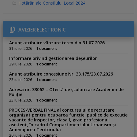
C
Hotărâri ale Consiliului Local 2024
a
t
e
g
o
r
AVIZIER ELECTRONIC
i
e
s
Anunț atribuire vânzare teren din 31.07.2026
:
31 iulie, 2026
1 document
Informare privind gestionarea deșeurilor
29 iulie, 2026
1 document
Anunț atribuire concesiune Nr. 33.175/23.07.2026
23 iulie, 2026
1 document
Adresa nr. 33062 – Ofertă de școlarizare Academia de
Poliție
23 iulie, 2026
1 document
PROCES-VERBAL FINAL al concursului de recrutare
organizat pentru ocuparea funcției publice de execuție
vacante de Inspector, clasa I, grad profesional
asistent, în cadrul Compartimentului Urbanism și
Amenajarea Teritoriului
20 iulie, 2026
1 document