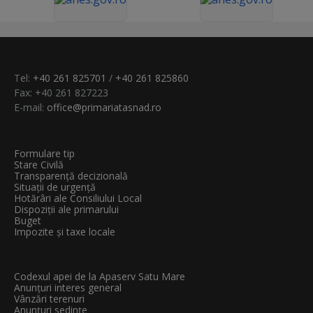
Tel:
+40 261 825701
/
+40 261 825860
Fax: +40 261 827223
E-mail:
office@primariatasnad.ro
Formulare tip
Stare Civilă
Transparenţă decizională
Situații de urgență
Hotărâri ale Consiliului Local
Dispoziții ale primarului
Buget
Impozite și taxe locale
Codexul apei de la Apaserv Satu Mare
Anunțuri interes general
Vânzări terenuri
Anunțuri sedințe