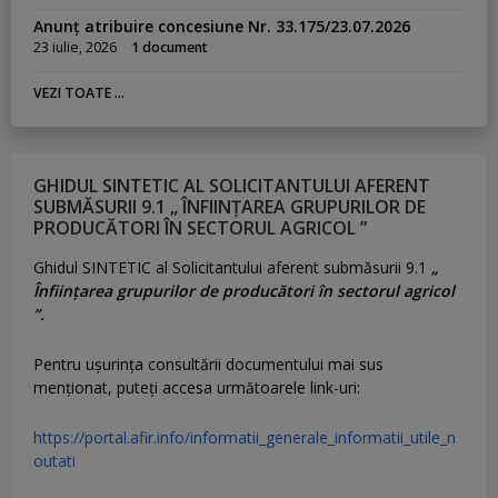
Anunț atribuire concesiune Nr. 33.175/23.07.2026
23 iulie, 2026
1 document
VEZI TOATE ...
GHIDUL SINTETIC AL SOLICITANTULUI AFERENT
SUBMĂSURII 9.1 „ ÎNFIINȚAREA GRUPURILOR DE
PRODUCĂTORI ÎN SECTORUL AGRICOL ”
Ghidul SINTETIC al Solicitantului aferent submăsurii 9.1
„
Înființarea grupurilor de producători în sectorul agricol
”.
Pentru uşurinţa consultării documentului mai sus
menţionat, puteţi accesa următoarele link-uri:
https://portal.afir.info/informatii_generale_informatii_utile_n
outati