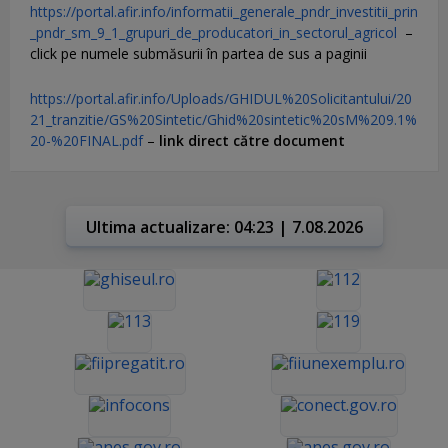
https://portal.afir.info/informatii_generale_pndr_investitii_prin
_pndr_sm_9_1_grupuri_de_producatori_in_sectorul_agricol
–
click pe numele submăsurii în partea de sus a paginii
https://portal.afir.info/Uploads/GHIDUL%20Solicitantului/20
21_tranzitie/GS%20Sintetic/Ghid%20sintetic%20sM%209.1%
20-%20FINAL.pdf
–
link direct către document
Ultima actualizare: 04:23 | 7.08.2026