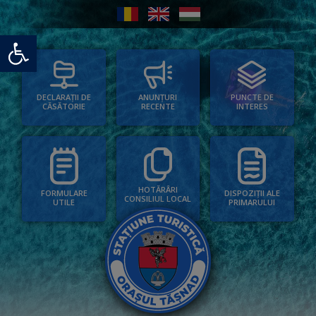
Deschide bara de unelte
PUNCTE DE
ANUNȚURI
DECLARAȚII DE
INTERES
RECENTE
CĂSĂTORIE
HOTĂRÂRI
FORMULARE
DISPOZIȚII ALE
CONSILIUL LOCAL
UTILE
PRIMARULUI