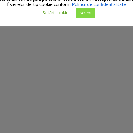
fişierelor de tip cookie conform
Politicii de confidențialitate
Setări cookie
Accept