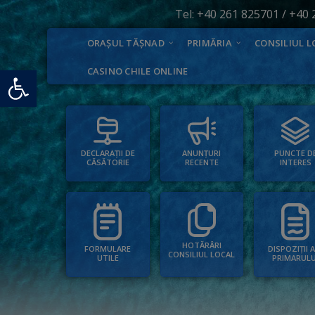
Tel:
+40 261 825701
/
+40 
ORAȘUL TĂȘNAD
PRIMĂRIA
CONSILIUL L
Deschide bara de unelte
CASINO CHILE ONLINE
PUNCTE D
ANUNȚURI
DECLARAȚII DE
INTERES
RECENTE
CĂSĂTORIE
HOTĂRÂRI
FORMULARE
DISPOZIȚII 
CONSILIUL LOCAL
UTILE
PRIMARULU