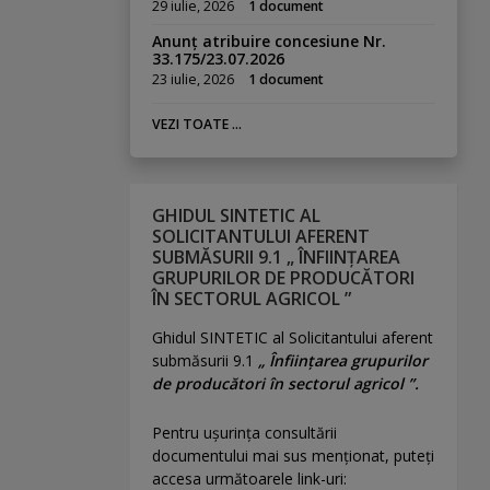
29 iulie, 2026
1 document
Anunț atribuire concesiune Nr.
33.175/23.07.2026
23 iulie, 2026
1 document
VEZI TOATE ...
GHIDUL SINTETIC AL
SOLICITANTULUI AFERENT
SUBMĂSURII 9.1 „ ÎNFIINȚAREA
GRUPURILOR DE PRODUCĂTORI
ÎN SECTORUL AGRICOL ”
Ghidul SINTETIC al Solicitantului aferent
submăsurii 9.1
„ Înființarea grupurilor
de producători în sectorul agricol ”.
Pentru uşurinţa consultării
documentului mai sus menţionat, puteţi
accesa următoarele link-uri: