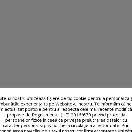
Site-ul nostru utilizează fişiere de tip cookie pentru a personaliza ș
îmbunătăți experiența ta pe Website-ul nostru. Te informăm că ne
m actualizat politicile pentru a respecta cele mai recente modifică
propuse de Regulamentul (UE) 2016/679 privind protecția
persoanelor fizice în ceea ce privește prelucrarea datelor cu
caracter personal și privind libera circulație a acestor date. Prin
continuarea navigării pe site-ul nostru confirmi acceptarea utilizări