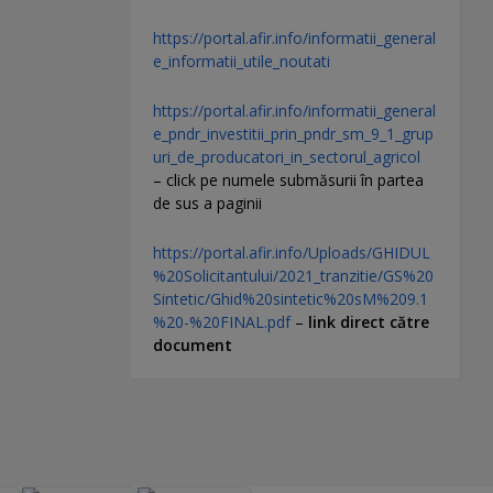
https://portal.afir.info/informatii_general
e_informatii_utile_noutati
https://portal.afir.info/informatii_general
e_pndr_investitii_prin_pndr_sm_9_1_grup
uri_de_producatori_in_sectorul_agricol
– click pe numele submăsurii în partea
de sus a paginii
https://portal.afir.info/Uploads/GHIDUL
%20Solicitantului/2021_tranzitie/GS%20
Sintetic/Ghid%20sintetic%20sM%209.1
%20-%20FINAL.pdf
–
link direct către
document