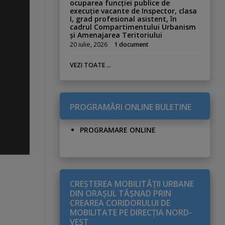
ocuparea funcției publice de
execuție vacante de Inspector, clasa
I, grad profesional asistent, în
cadrul Compartimentului Urbanism
și Amenajarea Teritoriului
20 iulie, 2026
1 document
VEZI TOATE ...
PROGRAMĂRI ONLINE BULETINE
PROGRAMARE ONLINE
CREŞTEREA MOBILITĂŢII URBANE
DIN ORAŞUL TĂŞNAD PRIN
CREAREA CORIDORULUI DE
MOBILITATE PE DIRECŢIA NORD-
VEST