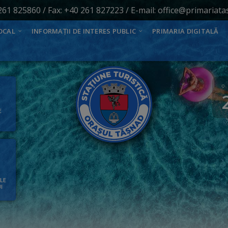
261 825860
/ Fax: +40 261 827223 / E-mail:
office@primariata
OCAL
INFORMAȚII DE INTERES PUBLIC
PRIMARIA DIGITALĂ
E
ALE
I