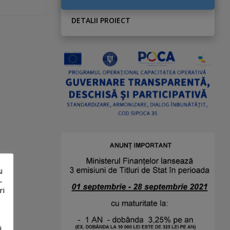
DETALII PROIECT
i
-
ri
i