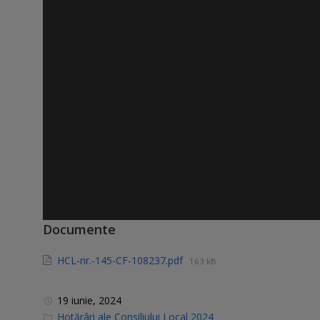
Documente
HCL-nr.-145-CF-108237.pdf
163 kB
19 iunie, 2024
C
Hotărâri ale Consiliului Local 2024