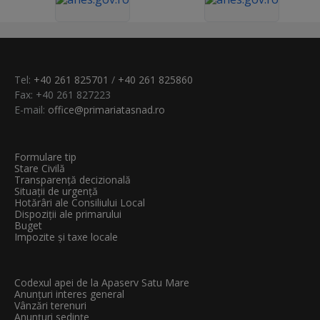
Tel:
+40 261 825701
/
+40 261 825860
Fax: +40 261 827223
E-mail:
office@primariatasnad.ro
Formulare tip
Stare Civilă
Transparenţă decizională
Situații de urgență
Hotărâri ale Consiliului Local
Dispoziții ale primarului
Buget
Impozite și taxe locale
Codexul apei de la Apaserv Satu Mare
Anunțuri interes general
Vânzări terenuri
Anunțuri sedințe