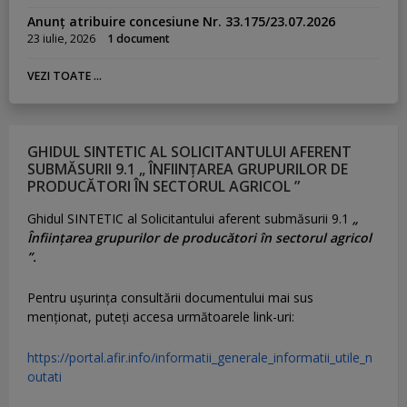
Anunț atribuire concesiune Nr. 33.175/23.07.2026
23 iulie, 2026
1 document
VEZI TOATE ...
GHIDUL SINTETIC AL SOLICITANTULUI AFERENT
SUBMĂSURII 9.1 „ ÎNFIINȚAREA GRUPURILOR DE
PRODUCĂTORI ÎN SECTORUL AGRICOL ”
Ghidul SINTETIC al Solicitantului aferent submăsurii 9.1
„
Înființarea grupurilor de producători în sectorul agricol
”.
Pentru uşurinţa consultării documentului mai sus
menţionat, puteţi accesa următoarele link-uri:
https://portal.afir.info/informatii_generale_informatii_utile_n
outati