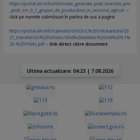
https://portal.afir.info/informatii_generale_pndr_investitii_prin
_pndr_sm_9_1_grupuri_de_producatori_in_sectorul_agricol
–
click pe numele submăsurii în partea de sus a paginii
https://portal.afir.info/Uploads/GHIDUL%20Solicitantului/20
21_tranzitie/GS%20Sintetic/Ghid%20sintetic%20sM%209.1%
20-%20FINAL.pdf
–
link direct către document
Ultima actualizare: 04:23 | 7.08.2026