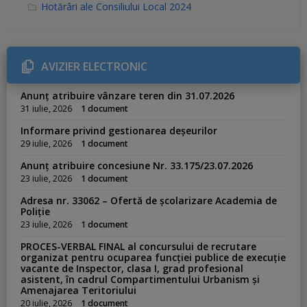
C
Hotărâri ale Consiliului Local 2024
a
t
e
g
o
r
AVIZIER ELECTRONIC
i
e
s
Anunț atribuire vânzare teren din 31.07.2026
:
31 iulie, 2026
1 document
Informare privind gestionarea deșeurilor
29 iulie, 2026
1 document
Anunț atribuire concesiune Nr. 33.175/23.07.2026
23 iulie, 2026
1 document
Adresa nr. 33062 – Ofertă de școlarizare Academia de
Poliție
23 iulie, 2026
1 document
PROCES-VERBAL FINAL al concursului de recrutare
organizat pentru ocuparea funcției publice de execuție
vacante de Inspector, clasa I, grad profesional
asistent, în cadrul Compartimentului Urbanism și
Amenajarea Teritoriului
20 iulie, 2026
1 document