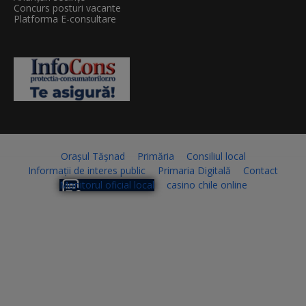
Concurs posturi vacante
Platforma E-consultare
Orașul Tășnad
Primăria
Consiliul local
Informații de interes public
Primaria Digitală
Contact
Monitorul oficial local
casino chile online