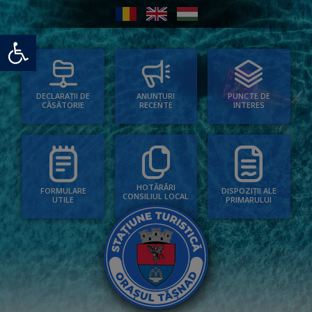
Deschide bara de unelte
PUNCTE DE
ANUNȚURI
DECLARAȚII DE
INTERES
RECENTE
CĂSĂTORIE
HOTĂRÂRI
FORMULARE
DISPOZIȚII ALE
CONSILIUL LOCAL
UTILE
PRIMARULUI