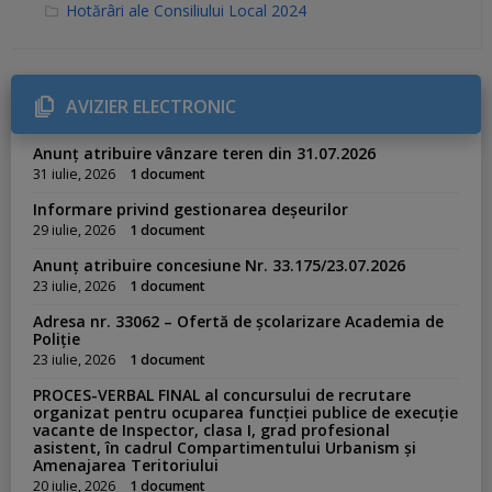
C
Hotărâri ale Consiliului Local 2024
a
t
e
g
o
r
AVIZIER ELECTRONIC
i
e
s
Anunț atribuire vânzare teren din 31.07.2026
:
31 iulie, 2026
1 document
Informare privind gestionarea deșeurilor
29 iulie, 2026
1 document
Anunț atribuire concesiune Nr. 33.175/23.07.2026
23 iulie, 2026
1 document
Adresa nr. 33062 – Ofertă de școlarizare Academia de
Poliție
23 iulie, 2026
1 document
PROCES-VERBAL FINAL al concursului de recrutare
organizat pentru ocuparea funcției publice de execuție
vacante de Inspector, clasa I, grad profesional
asistent, în cadrul Compartimentului Urbanism și
Amenajarea Teritoriului
20 iulie, 2026
1 document