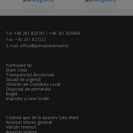
Tel:
+40 261 825701
/
+40 261 825860
Fax: +40 261 827223
E-mail:
office@primariatasnad.ro
Formulare tip
Stare Civilă
Transparenţă decizională
Situații de urgență
Hotărâri ale Consiliului Local
Dispoziții ale primarului
Buget
Impozite și taxe locale
Codexul apei de la Apaserv Satu Mare
Anunțuri interes general
Vânzări terenuri
Anunțuri sedințe