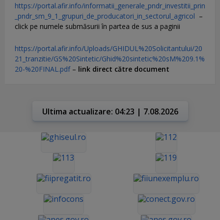
https://portal.afir.info/informatii_generale_pndr_investitii_prin
_pndr_sm_9_1_grupuri_de_producatori_in_sectorul_agricol
–
click pe numele submăsurii în partea de sus a paginii
https://portal.afir.info/Uploads/GHIDUL%20Solicitantului/20
21_tranzitie/GS%20Sintetic/Ghid%20sintetic%20sM%209.1%
20-%20FINAL.pdf
–
link direct către document
Ultima actualizare: 04:23 | 7.08.2026