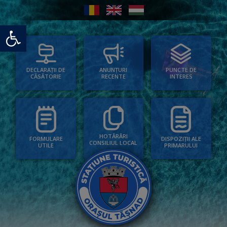
Deschide bara de unelte
PUNCTE DE
ANUNȚURI
DECLARAȚII DE
INTERES
RECENTE
CĂSĂTORIE
HOTĂRÂRI
FORMULARE
DISPOZIȚII ALE
CONSILIUL LOCAL
UTILE
PRIMARULUI