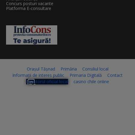
Concurs posturi vacante
Platforma E-consultare
Orașul Tășnad
Primăria
Consiliul local
Informații de interes public
Primaria Digitală
Contact
Monitorul oficial local
casino chile online