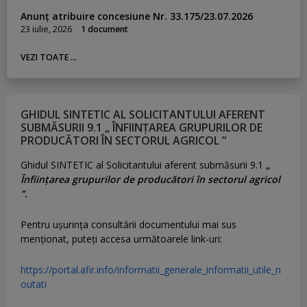
Anunț atribuire concesiune Nr. 33.175/23.07.2026
23 iulie, 2026
1 document
VEZI TOATE ...
GHIDUL SINTETIC AL SOLICITANTULUI AFERENT
SUBMĂSURII 9.1 „ ÎNFIINȚAREA GRUPURILOR DE
PRODUCĂTORI ÎN SECTORUL AGRICOL ”
Ghidul SINTETIC al Solicitantului aferent submăsurii 9.1
„
Înființarea grupurilor de producători în sectorul agricol
”.
Pentru uşurinţa consultării documentului mai sus
menţionat, puteţi accesa următoarele link-uri:
https://portal.afir.info/informatii_generale_informatii_utile_n
outati