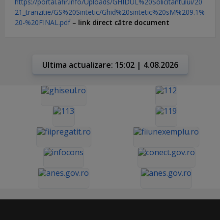
https://portal.afir.info/Uploads/GHIDUL%20Solicitantului/20
21_tranzitie/GS%20Sintetic/Ghid%20sintetic%20sM%209.1%
20-%20FINAL.pdf
–
link direct către document
Ultima actualizare: 15:02 | 4.08.2026