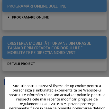
PROGRAMĂRI ONLINE BULETINE
PROGRAMARE ONLINE
CREŞTEREA MOBILITĂŢII URBANE DIN ORAŞUL
TĂŞNAD PRIN CREAREA CORIDORULUI DE
MOBILITATE PE DIRECŢIA NORD-VEST
DETALII PROIECT
Site-ul nostru utilizează fişiere de tip cookie pentru a
personaliza și îmbunătăți experiența ta pe Website-ul
nostru. Te informăm că ne-am actualizat politicile pentru a
respecta cele mai recente modificări propuse de
Regulamentul (UE) 2016/679 privind protecția
persoanelor fizice în ceea ce privește prelucrarea datelor