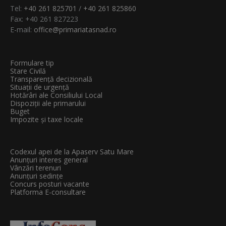
Tel:
+40 261 825701
/
+40 261 825860
Fax: +40 261 827223
E-mail:
office@primariatasnad.ro
Formulare tip
Stare Civilă
Transparenţă decizională
Situații de urgență
Hotărâri ale Consiliului Local
Dispoziții ale primarului
Buget
Impozite și taxe locale
Codexul apei de la Apaserv Satu Mare
Anunțuri interes general
Vânzări terenuri
Anunțuri sedințe
Concurs posturi vacante
Platforma E-consultare