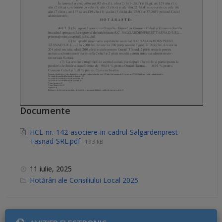
Documente
HCL-nr.-142-asociere-in-cadrul-Salgardenprest-
Tasnad-SRL.pdf
193 kB
11 iulie, 2025
C
Hotărâri ale Consiliului Local 2025
a
t
e
g
o
r