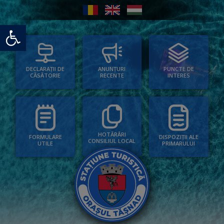
Deschide bara de unelte
PUNCTE DE
ANUNȚURI
DECLARAȚII DE
INTERES
RECENTE
CĂSĂTORIE
HOTĂRÂRI
FORMULARE
DISPOZIȚII ALE
CONSILIUL LOCAL
UTILE
PRIMARULUI