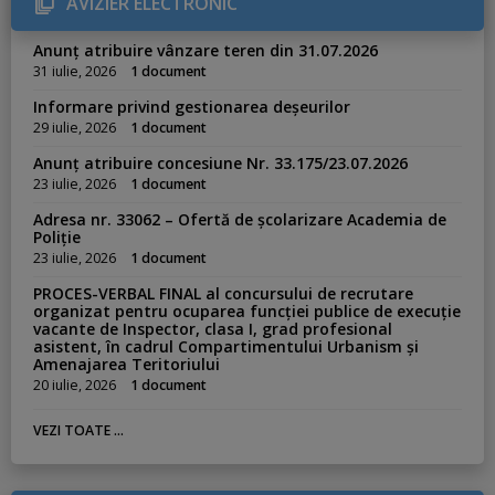
AVIZIER ELECTRONIC
i
e
s
Anunț atribuire vânzare teren din 31.07.2026
:
31 iulie, 2026
1 document
Informare privind gestionarea deșeurilor
29 iulie, 2026
1 document
Anunț atribuire concesiune Nr. 33.175/23.07.2026
23 iulie, 2026
1 document
Adresa nr. 33062 – Ofertă de școlarizare Academia de
Poliție
23 iulie, 2026
1 document
PROCES-VERBAL FINAL al concursului de recrutare
organizat pentru ocuparea funcției publice de execuție
vacante de Inspector, clasa I, grad profesional
asistent, în cadrul Compartimentului Urbanism și
Amenajarea Teritoriului
20 iulie, 2026
1 document
VEZI TOATE ...