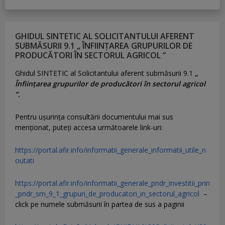
GHIDUL SINTETIC AL SOLICITANTULUI AFERENT
SUBMĂSURII 9.1 „ ÎNFIINȚAREA GRUPURILOR DE
PRODUCĂTORI ÎN SECTORUL AGRICOL ”
Ghidul SINTETIC al Solicitantului aferent submăsurii 9.1
„
Înființarea grupurilor de producători în sectorul agricol
”.
Pentru uşurinţa consultării documentului mai sus
menţionat, puteţi accesa următoarele link-uri:
https://portal.afir.info/informatii_generale_informatii_utile_n
outati
https://portal.afir.info/informatii_generale_pndr_investitii_prin
_pndr_sm_9_1_grupuri_de_producatori_in_sectorul_agricol
–
click pe numele submăsurii în partea de sus a paginii