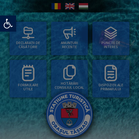
Deschide bara de unelte
PUNCTE DE
ANUNȚURI
DECLARAȚII DE
INTERES
RECENTE
CĂSĂTORIE
HOTĂRÂRI
FORMULARE
DISPOZIȚII ALE
CONSILIUL LOCAL
UTILE
PRIMARULUI