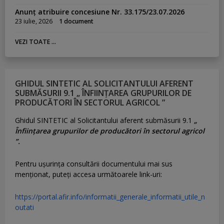
Anunț atribuire concesiune Nr. 33.175/23.07.2026
23 iulie, 2026
1 document
VEZI TOATE ...
GHIDUL SINTETIC AL SOLICITANTULUI AFERENT
SUBMĂSURII 9.1 „ ÎNFIINȚAREA GRUPURILOR DE
PRODUCĂTORI ÎN SECTORUL AGRICOL ”
Ghidul SINTETIC al Solicitantului aferent submăsurii 9.1
„
Înființarea grupurilor de producători în sectorul agricol
”.
Pentru uşurinţa consultării documentului mai sus
menţionat, puteţi accesa următoarele link-uri:
https://portal.afir.info/informatii_generale_informatii_utile_n
outati