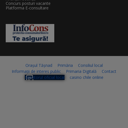
Concurs posturi vacante
Platforma E-consultare
Orașul Tășnad
Primăria
Consiliul local
Informații de interes public
Primaria Digitală
Contact
Monitorul oficial local
casino chile online