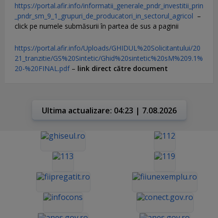
https://portal.afir.info/informatii_generale_pndr_investitii_prin
_pndr_sm_9_1_grupuri_de_producatori_in_sectorul_agricol
–
click pe numele submăsurii în partea de sus a paginii
https://portal.afir.info/Uploads/GHIDUL%20Solicitantului/20
21_tranzitie/GS%20Sintetic/Ghid%20sintetic%20sM%209.1%
20-%20FINAL.pdf
–
link direct către document
Ultima actualizare: 04:23 | 7.08.2026