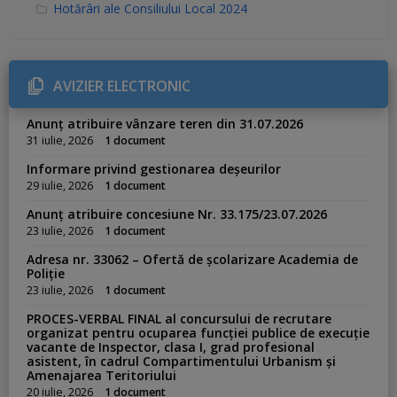
C
Hotărâri ale Consiliului Local 2024
a
t
e
g
o
r
AVIZIER ELECTRONIC
i
e
s
Anunț atribuire vânzare teren din 31.07.2026
:
31 iulie, 2026
1 document
Informare privind gestionarea deșeurilor
29 iulie, 2026
1 document
Anunț atribuire concesiune Nr. 33.175/23.07.2026
23 iulie, 2026
1 document
Adresa nr. 33062 – Ofertă de școlarizare Academia de
Poliție
23 iulie, 2026
1 document
PROCES-VERBAL FINAL al concursului de recrutare
organizat pentru ocuparea funcției publice de execuție
vacante de Inspector, clasa I, grad profesional
asistent, în cadrul Compartimentului Urbanism și
Amenajarea Teritoriului
20 iulie, 2026
1 document