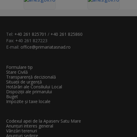
Tel:
+40 261 825701
/
+40 261 825860
Fax: +40 261 827223
E-mail:
office@primariatasnad.ro
Formulare tip
Stare Civilă
Transparenţă decizională
Situații de urgență
Hotărâri ale Consiliului Local
Dispoziții ale primarului
Buget
Impozite și taxe locale
Codexul apei de la Apaserv Satu Mare
Anunțuri interes general
Vânzări terenuri
Anunțuri sedințe