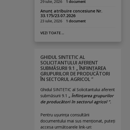
29 iulie, 2026
1 document
Anunț atribuire concesiune Nr.
33.175/23.07.2026
23 iulie, 2026
1 document
VEZI TOATE ...
GHIDUL SINTETIC AL
SOLICITANTULUI AFERENT
SUBMĂSURII 9.1 „ ÎNFIINȚAREA
GRUPURILOR DE PRODUCĂTORI
ÎN SECTORUL AGRICOL ”
Ghidul SINTETIC al Solicitantului aferent
submăsurii 9.1
„ Înființarea grupurilor
de producători în sectorul agricol ”.
Pentru uşurinţa consultării
documentului mai sus menţionat, puteţi
accesa următoarele link-uri: