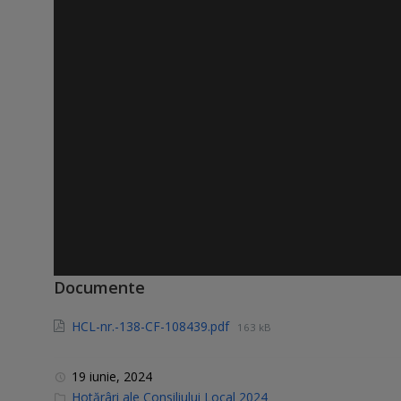
Documente
HCL-nr.-138-CF-108439.pdf
163 kB
19 iunie, 2024
C
Hotărâri ale Consiliului Local 2024