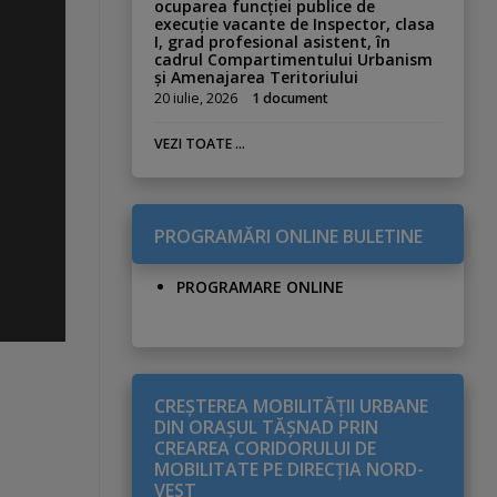
ocuparea funcției publice de
execuție vacante de Inspector, clasa
I, grad profesional asistent, în
cadrul Compartimentului Urbanism
și Amenajarea Teritoriului
20 iulie, 2026
1 document
VEZI TOATE ...
PROGRAMĂRI ONLINE BULETINE
PROGRAMARE ONLINE
CREŞTEREA MOBILITĂŢII URBANE
DIN ORAŞUL TĂŞNAD PRIN
CREAREA CORIDORULUI DE
MOBILITATE PE DIRECŢIA NORD-
VEST