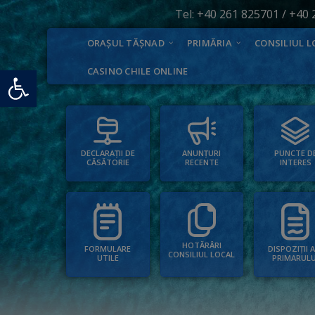
Tel:
+40 261 825701
/
+40 
ORAȘUL TĂȘNAD
PRIMĂRIA
CONSILIUL L
Deschide bara de unelte
CASINO CHILE ONLINE
PUNCTE D
ANUNȚURI
DECLARAȚII DE
INTERES
RECENTE
CĂSĂTORIE
HOTĂRÂRI
FORMULARE
DISPOZIȚII 
CONSILIUL LOCAL
UTILE
PRIMARULU