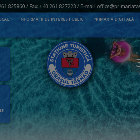
261 825860
/ Fax: +40 261 827223 / E-mail:
office@primariata
OCAL
INFORMAȚII DE INTERES PUBLIC
PRIMARIA DIGITALĂ
E
ALE
I