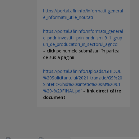
https://portal.afir.info/informatii_general
e_informatii_utile_noutati
https://portal.afir.info/informatii_general
e_pndr_investitii_prin_pndr_sm_9_1_grup
uri_de_producatori_in_sectorul_agricol
– click pe numele submăsurii în partea
de sus a paginii
https://portal.afir.info/Uploads/GHIDUL
%20Solicitantului/2021_tranzitie/GS%20
Sintetic/Ghid%20sintetic%20sM%209.1
%20-%20FINAL.pdf
–
link direct către
document