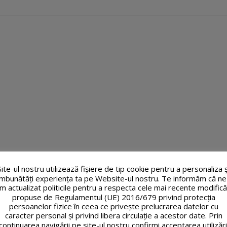
Site-ul nostru utilizează fişiere de tip cookie pentru a personaliza ș
îmbunătăți experiența ta pe Website-ul nostru. Te informăm că ne
m actualizat politicile pentru a respecta cele mai recente modifică
propuse de Regulamentul (UE) 2016/679 privind protecția
persoanelor fizice în ceea ce privește prelucrarea datelor cu
caracter personal și privind libera circulație a acestor date. Prin
continuarea navigării pe site-ul nostru confirmi acceptarea utilizări