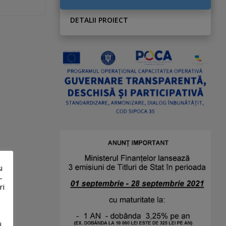
DETALII PROIECT
i
-
ri
i