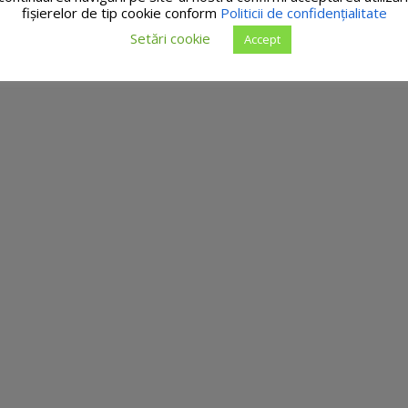
fişierelor de tip cookie conform
Politicii de confidențialitate
Setări cookie
Accept