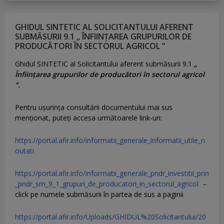
GHIDUL SINTETIC AL SOLICITANTULUI AFERENT
SUBMĂSURII 9.1 „ ÎNFIINȚAREA GRUPURILOR DE
PRODUCĂTORI ÎN SECTORUL AGRICOL ”
Ghidul SINTETIC al Solicitantului aferent submăsurii 9.1
„
Înființarea grupurilor de producători în sectorul agricol
”.
Pentru uşurinţa consultării documentului mai sus
menţionat, puteţi accesa următoarele link-uri:
https://portal.afir.info/informatii_generale_informatii_utile_n
outati
https://portal.afir.info/informatii_generale_pndr_investitii_prin
_pndr_sm_9_1_grupuri_de_producatori_in_sectorul_agricol
–
click pe numele submăsurii în partea de sus a paginii
https://portal.afir.info/Uploads/GHIDUL%20Solicitantului/20