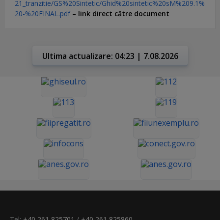
21_tranzitie/GS%20Sintetic/Ghid%20sintetic%20sM%209.1%
20-%20FINAL.pdf
–
link direct către document
Ultima actualizare: 04:23 | 7.08.2026
Tel:
+40 261 825701
/
+40 261 825860