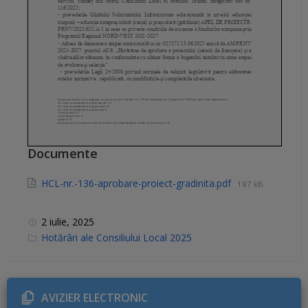
Documente
HCL-nr.-136-aprobare-proiect-gradinita.pdf
187 kB
2 iulie, 2025
C
Hotărâri ale Consiliului Local 2025
a
t
e
g
o
r
AVIZIER ELECTRONIC
i