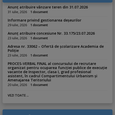
e
s
Anunț atribuire vânzare teren din 31.07.2026
:
31 iulie, 2026
1 document
Informare privind gestionarea deșeurilor
29 iulie, 2026
1 document
Anunț atribuire concesiune Nr. 33.175/23.07.2026
23 iulie, 2026
1 document
Adresa nr. 33062 – Ofertă de școlarizare Academia de
Poliție
23 iulie, 2026
1 document
PROCES-VERBAL FINAL al concursului de recrutare
organizat pentru ocuparea funcției publice de execuție
vacante de Inspector, clasa I, grad profesional
asistent, în cadrul Compartimentului Urbanism și
Amenajarea Teritoriului
20 iulie, 2026
1 document
VEZI TOATE ...