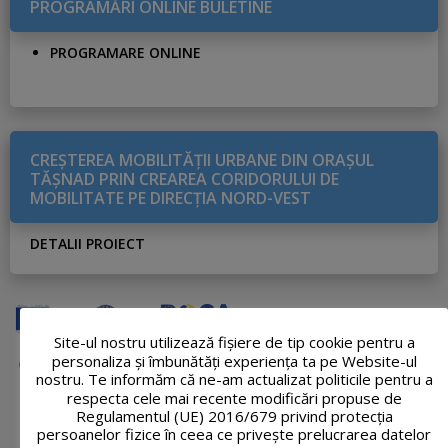
PROGRAMĂRI ONLINE BULETINE
PROGRAMARE ONLINE
CREŞTEREA MOBILITĂŢII URBANE DIN ORAŞUL
TĂŞNAD PRIN CREAREA CORIDORULUI DE
MOBILITATE PE DIRECŢIA NORD-VEST
DETALII PROIECT
Site-ul nostru utilizează fişiere de tip cookie pentru a
personaliza și îmbunătăți experiența ta pe Website-ul
nostru. Te informăm că ne-am actualizat politicile pentru a
respecta cele mai recente modificări propuse de
Regulamentul (UE) 2016/679 privind protecția
persoanelor fizice în ceea ce privește prelucrarea datelor