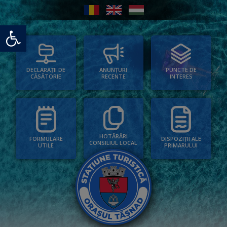
Deschide bara de unelte
PUNCTE DE
ANUNȚURI
DECLARAȚII DE
INTERES
RECENTE
CĂSĂTORIE
HOTĂRÂRI
FORMULARE
DISPOZIȚII ALE
CONSILIUL LOCAL
UTILE
PRIMARULUI