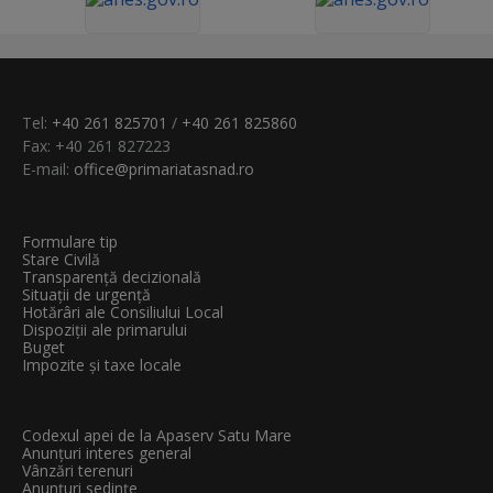
Tel:
+40 261 825701
/
+40 261 825860
Fax: +40 261 827223
E-mail:
office@primariatasnad.ro
Formulare tip
Stare Civilă
Transparenţă decizională
Situații de urgență
Hotărâri ale Consiliului Local
Dispoziții ale primarului
Buget
Impozite și taxe locale
Codexul apei de la Apaserv Satu Mare
Anunțuri interes general
Vânzări terenuri
Anunțuri sedințe