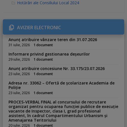
C
Hotărâri ale Consiliului Local 2024
a
t
e
g
o
r
AVIZIER ELECTRONIC
i
e
s
Anunț atribuire vânzare teren din 31.07.2026
:
31 iulie, 2026
1 document
Informare privind gestionarea deșeurilor
29 iulie, 2026
1 document
Anunț atribuire concesiune Nr. 33.175/23.07.2026
23 iulie, 2026
1 document
Adresa nr. 33062 – Ofertă de școlarizare Academia de
Poliție
23 iulie, 2026
1 document
PROCES-VERBAL FINAL al concursului de recrutare
organizat pentru ocuparea funcției publice de execuție
vacante de Inspector, clasa I, grad profesional
asistent, în cadrul Compartimentului Urbanism și
Amenajarea Teritoriului
20 iulie, 2026
1 document