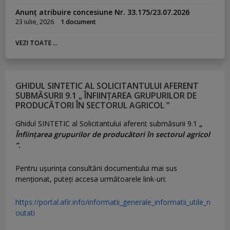
Anunț atribuire concesiune Nr. 33.175/23.07.2026
23 iulie, 2026
1 document
VEZI TOATE ...
GHIDUL SINTETIC AL SOLICITANTULUI AFERENT
SUBMĂSURII 9.1 „ ÎNFIINȚAREA GRUPURILOR DE
PRODUCĂTORI ÎN SECTORUL AGRICOL ”
Ghidul SINTETIC al Solicitantului aferent submăsurii 9.1
„
Înființarea grupurilor de producători în sectorul agricol
”.
Pentru uşurinţa consultării documentului mai sus
menţionat, puteţi accesa următoarele link-uri:
https://portal.afir.info/informatii_generale_informatii_utile_n
outati