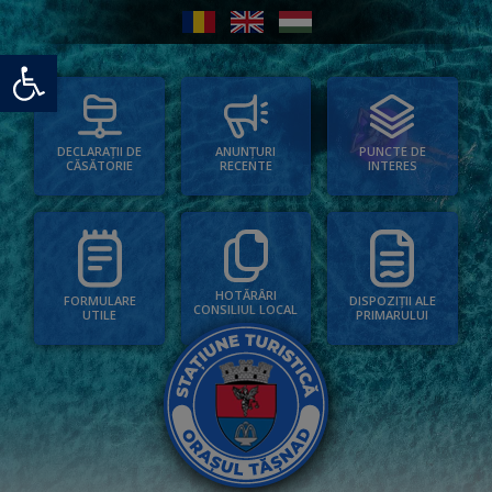
Deschide bara de unelte
PUNCTE DE
ANUNȚURI
DECLARAȚII DE
INTERES
RECENTE
CĂSĂTORIE
HOTĂRÂRI
FORMULARE
DISPOZIȚII ALE
CONSILIUL LOCAL
UTILE
PRIMARULUI