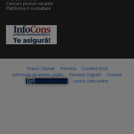
Concurs posturi vacante
Platforma E-consultare
Orașul Tășnad
Primăria
Consiliul local
Informații de interes public
Primaria Digitală
Contact
Monitorul oficial local
casino chile online