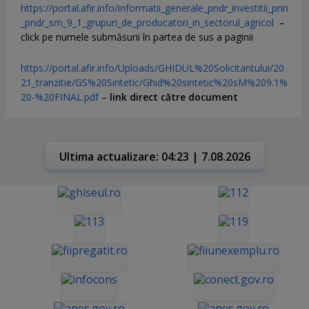
https://portal.afir.info/informatii_generale_pndr_investitii_prin
_pndr_sm_9_1_grupuri_de_producatori_in_sectorul_agricol
–
click pe numele submăsurii în partea de sus a paginii
https://portal.afir.info/Uploads/GHIDUL%20Solicitantului/20
21_tranzitie/GS%20Sintetic/Ghid%20sintetic%20sM%209.1%
20-%20FINAL.pdf
–
link direct către document
Ultima actualizare: 04:23 | 7.08.2026