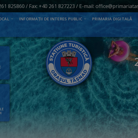
261 825860
/ Fax: +40 261 827223 / E-mail:
office@primariata
OCAL
INFORMAȚII DE INTERES PUBLIC
PRIMARIA DIGITALĂ
E
ALE
I