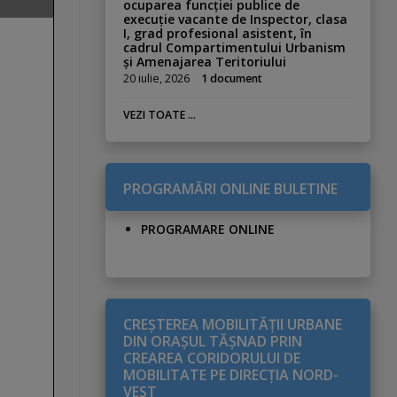
ocuparea funcției publice de
execuție vacante de Inspector, clasa
I, grad profesional asistent, în
cadrul Compartimentului Urbanism
și Amenajarea Teritoriului
20 iulie, 2026
1 document
VEZI TOATE ...
PROGRAMĂRI ONLINE BULETINE
PROGRAMARE ONLINE
CREŞTEREA MOBILITĂŢII URBANE
DIN ORAŞUL TĂŞNAD PRIN
CREAREA CORIDORULUI DE
MOBILITATE PE DIRECŢIA NORD-
VEST