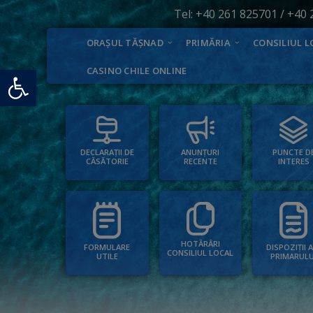
Tel:
+40 261 825701
/
+40 
ORAȘUL TĂȘNAD
PRIMĂRIA
CONSILIUL L
Deschide bara de unelte
CASINO CHILE ONLINE
PUNCTE D
ANUNȚURI
DECLARAȚII DE
INTERES
RECENTE
CĂSĂTORIE
HOTĂRÂRI
FORMULARE
DISPOZIȚII 
CONSILIUL LOCAL
UTILE
PRIMARULU