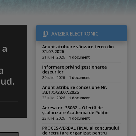
AVIZIER ELECTRONIC
 a
Anunț atribuire vânzare teren din
31.07.2026
31 iulie, 2026
1 document
a
Informare privind gestionarea
deșeurilor
jud.
29 iulie, 2026
1 document
Anunț atribuire concesiune Nr.
33.175/23.07.2026
23 iulie, 2026
1 document
Adresa nr. 33062 – Ofertă de
școlarizare Academia de Poliție
23 iulie, 2026
1 document
PROCES-VERBAL FINAL al concursului
de recrutare organizat pentru