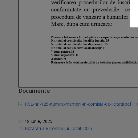
Documente
HCL-nr.-125-numire-membrii-in-comisia-de-licitatii.pdf
19
18 iunie, 2025
C
Hotărâri ale Consiliului Local 2025
a
t