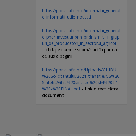
https://portal.afir.info/informatii_general
e_informatii_utile_noutati
https://portal.afir.info/informatii_general
e_pndr_investitii_prin_pndr_sm_9_1_grup
uri_de_producatori_in_sectorul_agricol
– click pe numele submăsurii în partea
de sus a paginii
https://portal.afir.info/Uploads/GHIDUL
%20Solicitantului/2021_tranzitie/GS%20
Sintetic/Ghid%20sintetic%20sM%209.1
%20-%20FINAL.pdf
–
link direct către
document