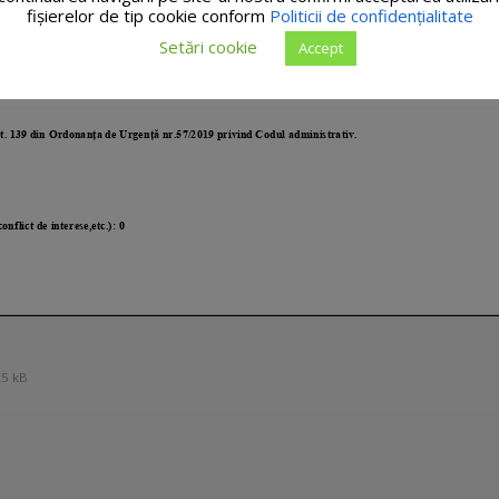
fişierelor de tip cookie conform
Politicii de confidențialitate
Setări cookie
Accept
5 kB