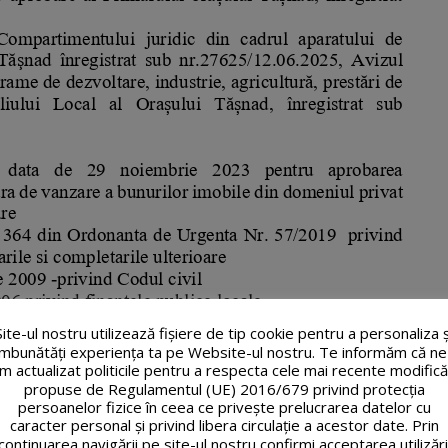
Site-ul nostru utilizează fişiere de tip cookie pentru a personaliza ș
îmbunătăți experiența ta pe Website-ul nostru. Te informăm că ne
m actualizat politicile pentru a respecta cele mai recente modifică
propuse de Regulamentul (UE) 2016/679 privind protecția
persoanelor fizice în ceea ce privește prelucrarea datelor cu
caracter personal și privind libera circulație a acestor date. Prin
continuarea navigării pe site-ul nostru confirmi acceptarea utilizări