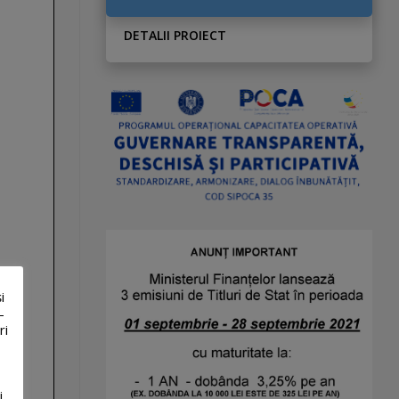
DETALII PROIECT
i
-
ri
i