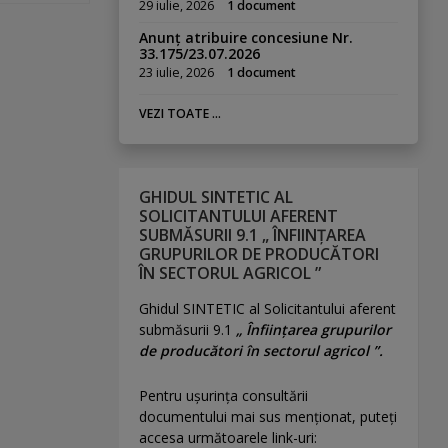
29 iulie, 2026
1 document
Anunț atribuire concesiune Nr.
33.175/23.07.2026
23 iulie, 2026
1 document
VEZI TOATE ...
GHIDUL SINTETIC AL
SOLICITANTULUI AFERENT
SUBMĂSURII 9.1 „ ÎNFIINȚAREA
GRUPURILOR DE PRODUCĂTORI
ÎN SECTORUL AGRICOL ”
Ghidul SINTETIC al Solicitantului aferent
submăsurii 9.1
„ Înființarea grupurilor
de producători în sectorul agricol ”.
Pentru uşurinţa consultării
documentului mai sus menţionat, puteţi
accesa următoarele link-uri: