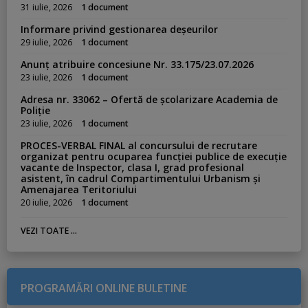
31 iulie, 2026
1 document
Informare privind gestionarea deșeurilor
29 iulie, 2026
1 document
Anunț atribuire concesiune Nr. 33.175/23.07.2026
23 iulie, 2026
1 document
Adresa nr. 33062 – Ofertă de școlarizare Academia de
Poliție
23 iulie, 2026
1 document
PROCES-VERBAL FINAL al concursului de recrutare
organizat pentru ocuparea funcției publice de execuție
vacante de Inspector, clasa I, grad profesional
asistent, în cadrul Compartimentului Urbanism și
Amenajarea Teritoriului
20 iulie, 2026
1 document
VEZI TOATE ...
PROGRAMĂRI ONLINE BULETINE