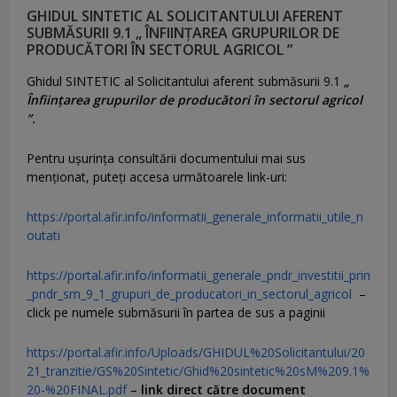
GHIDUL SINTETIC AL SOLICITANTULUI AFERENT
SUBMĂSURII 9.1 „ ÎNFIINȚAREA GRUPURILOR DE
PRODUCĂTORI ÎN SECTORUL AGRICOL ”
Ghidul SINTETIC al Solicitantului aferent submăsurii 9.1
„
Înființarea grupurilor de producători în sectorul agricol
”.
Pentru uşurinţa consultării documentului mai sus
menţionat, puteţi accesa următoarele link-uri:
https://portal.afir.info/informatii_generale_informatii_utile_n
outati
https://portal.afir.info/informatii_generale_pndr_investitii_prin
_pndr_sm_9_1_grupuri_de_producatori_in_sectorul_agricol
–
click pe numele submăsurii în partea de sus a paginii
https://portal.afir.info/Uploads/GHIDUL%20Solicitantului/20
21_tranzitie/GS%20Sintetic/Ghid%20sintetic%20sM%209.1%
20-%20FINAL.pdf
–
link direct către document