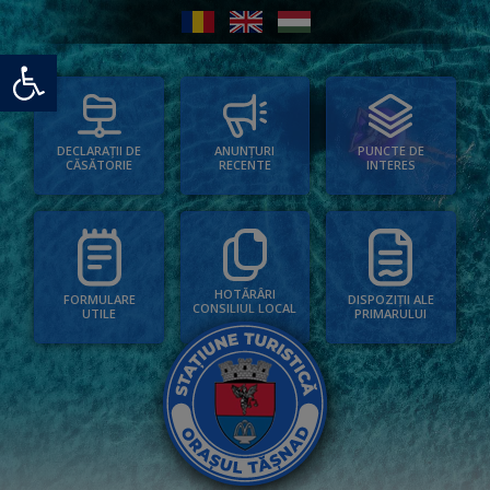
Deschide bara de unelte
PUNCTE DE
ANUNȚURI
DECLARAȚII DE
INTERES
RECENTE
CĂSĂTORIE
HOTĂRÂRI
FORMULARE
DISPOZIȚII ALE
CONSILIUL LOCAL
UTILE
PRIMARULUI