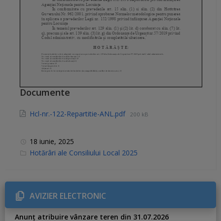
Documente
Hcl-nr.-122-Repartitie-ANL.pdf
200 kB
18 iunie, 2025
C
Hotărâri ale Consiliului Local 2025
a
t
e
g
o
r
AVIZIER ELECTRONIC
i
e
s
Anunț atribuire vânzare teren din 31.07.2026
: