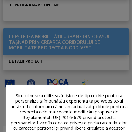
PROGRAMARE ONLINE
CREŞTEREA MOBILITĂŢII URBANE DIN ORAŞUL
TĂŞNAD PRIN CREAREA CORIDORULUI DE
MOBILITATE PE DIRECŢIA NORD-VEST
DETALII PROIECT
Site-ul nostru utilizează fişiere de tip cookie pentru a
personaliza și îmbunătăți experiența ta pe Website-ul
nostru. Te informăm că ne-am actualizat politicile pentru a
respecta cele mai recente modificări propuse de
Regulamentul (UE) 2016/679 privind protecția
persoanelor fizice în ceea ce privește prelucrarea datelor
cu caracter personal și privind libera circulație a acestor