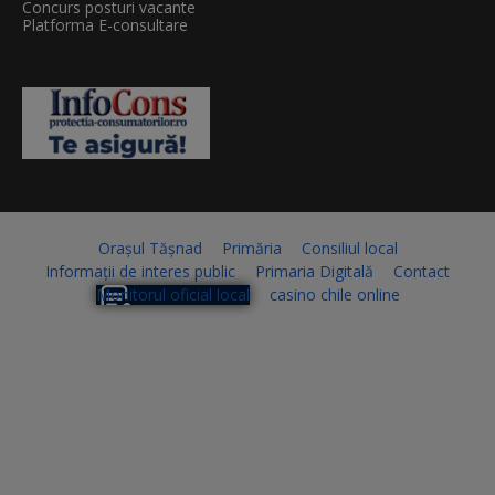
Concurs posturi vacante
Platforma E-consultare
Orașul Tășnad
Primăria
Consiliul local
Informații de interes public
Primaria Digitală
Contact
Monitorul oficial local
casino chile online