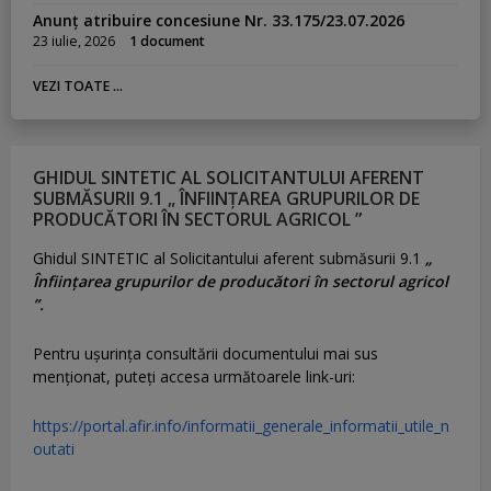
Anunț atribuire concesiune Nr. 33.175/23.07.2026
23 iulie, 2026
1 document
VEZI TOATE ...
GHIDUL SINTETIC AL SOLICITANTULUI AFERENT
SUBMĂSURII 9.1 „ ÎNFIINȚAREA GRUPURILOR DE
PRODUCĂTORI ÎN SECTORUL AGRICOL ”
Ghidul SINTETIC al Solicitantului aferent submăsurii 9.1
„
Înființarea grupurilor de producători în sectorul agricol
”.
Pentru uşurinţa consultării documentului mai sus
menţionat, puteţi accesa următoarele link-uri:
https://portal.afir.info/informatii_generale_informatii_utile_n
outati