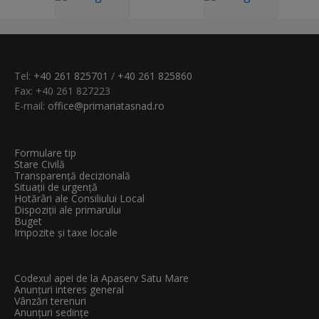
Tel:
+40 261 825701
/
+40 261 825860
Fax: +40 261 827223
E-mail:
office@primariatasnad.ro
Formulare tip
Stare Civilă
Transparenţă decizională
Situații de urgență
Hotărâri ale Consiliului Local
Dispoziții ale primarului
Buget
Impozite și taxe locale
Codexul apei de la Apaserv Satu Mare
Anunțuri interes general
Vânzări terenuri
Anunțuri sedințe