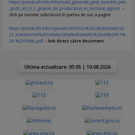
https://portal.afir.info/informatii_generale_pndr_investitii_prin
_pndr_sm_9_1_grupuri_de_producatori_in_sectorul_agricol
–
click pe numele submăsurii în partea de sus a paginii
https://portal.afir.info/Uploads/GHIDUL%20Solicitantului/20
21_tranzitie/GS%20Sintetic/Ghid%20sintetic%20sM%209.1%
20-%20FINAL.pdf
–
link direct către document
Ultima actualizare: 05:05 | 10.08.2026