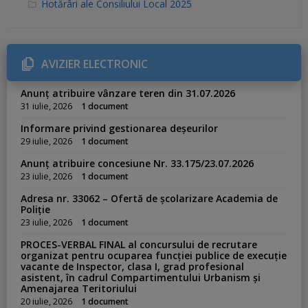
C
Hotărâri ale Consiliului Local 2025
a
t
e
g
o
r
AVIZIER ELECTRONIC
i
e
s
Anunț atribuire vânzare teren din 31.07.2026
:
31 iulie, 2026
1 document
Informare privind gestionarea deșeurilor
29 iulie, 2026
1 document
Anunț atribuire concesiune Nr. 33.175/23.07.2026
23 iulie, 2026
1 document
Adresa nr. 33062 – Ofertă de școlarizare Academia de
Poliție
23 iulie, 2026
1 document
PROCES-VERBAL FINAL al concursului de recrutare
organizat pentru ocuparea funcției publice de execuție
vacante de Inspector, clasa I, grad profesional
asistent, în cadrul Compartimentului Urbanism și
Amenajarea Teritoriului
20 iulie, 2026
1 document