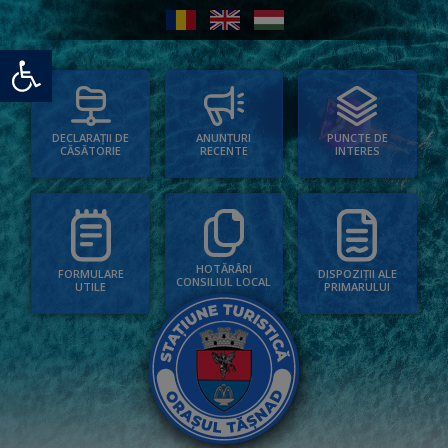
Deschide bara de unelte
PUNCTE DE
ANUNȚURI
DECLARAȚII DE
INTERES
RECENTE
CĂSĂTORIE
HOTĂRÂRI
FORMULARE
DISPOZIȚII ALE
CONSILIUL LOCAL
UTILE
PRIMARULUI