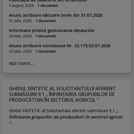
3 august, 2026
1 document
Anunț atribuire vânzare teren din 31.07.2026
31 iulie, 2026
1 document
Informare privind gestionarea deșeurilor
29 iulie, 2026
1 document
Anunț atribuire concesiune Nr. 33.175/23.07.2026
23 iulie, 2026
1 document
VEZI TOATE ...
GHIDUL SINTETIC AL SOLICITANTULUI AFERENT
SUBMĂSURII 9.1 „ ÎNFIINȚAREA GRUPURILOR DE
PRODUCĂTORI ÎN SECTORUL AGRICOL ”
Ghidul SINTETIC al Solicitantului aferent submăsurii 9.1
„
Înființarea grupurilor de producători în sectorul agricol
”.