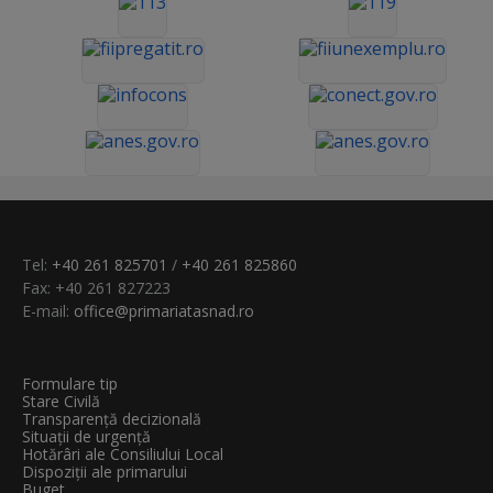
Tel:
+40 261 825701
/
+40 261 825860
Fax: +40 261 827223
E-mail:
office@primariatasnad.ro
Formulare tip
Stare Civilă
Transparenţă decizională
Situații de urgență
Hotărâri ale Consiliului Local
Dispoziții ale primarului
Buget