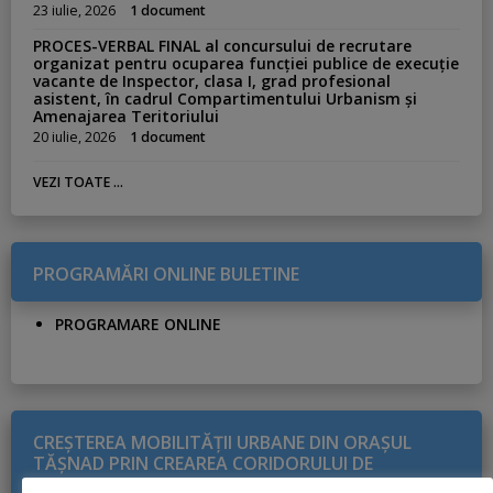
23 iulie, 2026
1 document
PROCES-VERBAL FINAL al concursului de recrutare
organizat pentru ocuparea funcției publice de execuție
vacante de Inspector, clasa I, grad profesional
asistent, în cadrul Compartimentului Urbanism și
Amenajarea Teritoriului
20 iulie, 2026
1 document
VEZI TOATE ...
PROGRAMĂRI ONLINE BULETINE
PROGRAMARE ONLINE
CREŞTEREA MOBILITĂŢII URBANE DIN ORAŞUL
TĂŞNAD PRIN CREAREA CORIDORULUI DE
MOBILITATE PE DIRECŢIA NORD-VEST