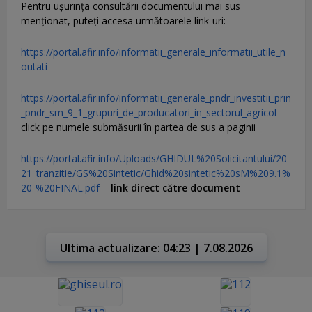
Pentru uşurinţa consultării documentului mai sus
menţionat, puteţi accesa următoarele link-uri:
https://portal.afir.info/informatii_generale_informatii_utile_n
outati
https://portal.afir.info/informatii_generale_pndr_investitii_prin
_pndr_sm_9_1_grupuri_de_producatori_in_sectorul_agricol
–
click pe numele submăsurii în partea de sus a paginii
https://portal.afir.info/Uploads/GHIDUL%20Solicitantului/20
21_tranzitie/GS%20Sintetic/Ghid%20sintetic%20sM%209.1%
20-%20FINAL.pdf
–
link direct către document
Ultima actualizare: 04:23 | 7.08.2026