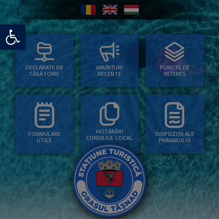
Deschide bara de unelte
PUNCTE DE
ANUNȚURI
DECLARAȚII DE
INTERES
RECENTE
CĂSĂTORIE
HOTĂRÂRI
FORMULARE
DISPOZIȚII ALE
CONSILIUL LOCAL
UTILE
PRIMARULUI