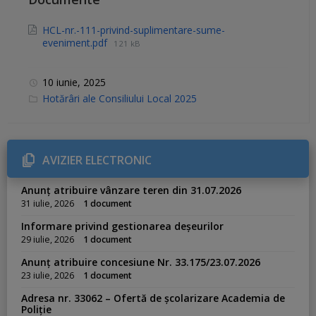
HCL-nr.-111-privind-suplimentare-sume-
eveniment.pdf
121 kB
10 iunie, 2025
C
Hotărâri ale Consiliului Local 2025
a
t
e
g
o
r
AVIZIER ELECTRONIC
i
e
s
Anunț atribuire vânzare teren din 31.07.2026
:
31 iulie, 2026
1 document
Informare privind gestionarea deșeurilor
29 iulie, 2026
1 document
Anunț atribuire concesiune Nr. 33.175/23.07.2026
23 iulie, 2026
1 document
Adresa nr. 33062 – Ofertă de școlarizare Academia de
Poliție