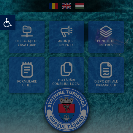
Deschide bara de unelte
PUNCTE DE
ANUNȚURI
DECLARAȚII DE
INTERES
RECENTE
CĂSĂTORIE
HOTĂRÂRI
FORMULARE
DISPOZIȚII ALE
CONSILIUL LOCAL
UTILE
PRIMARULUI