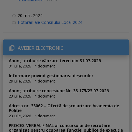
20 mai, 2024
C
Hotărâri ale Consiliului Local 2024
a
t
e
g
o
r
AVIZIER ELECTRONIC
i
e
s
Anunț atribuire vânzare teren din 31.07.2026
:
31 iulie, 2026
1 document
Informare privind gestionarea deșeurilor
29 iulie, 2026
1 document
Anunț atribuire concesiune Nr. 33.175/23.07.2026
23 iulie, 2026
1 document
Adresa nr. 33062 – Ofertă de școlarizare Academia de
Poliție
23 iulie, 2026
1 document
PROCES-VERBAL FINAL al concursului de recrutare
organizat pentru ocuparea funcției publice de execuție