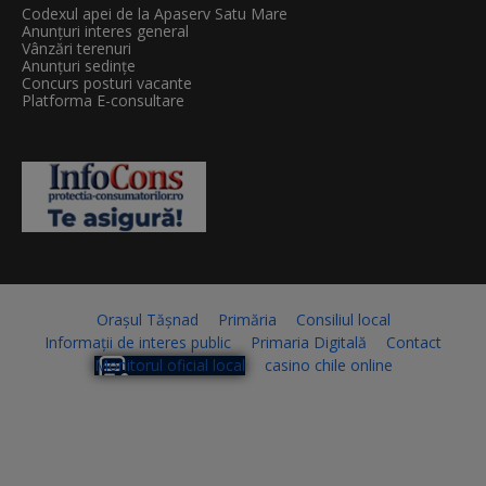
Codexul apei de la Apaserv Satu Mare
Anunțuri interes general
Vânzări terenuri
Anunțuri sedințe
Concurs posturi vacante
Platforma E-consultare
Orașul Tășnad
Primăria
Consiliul local
Informații de interes public
Primaria Digitală
Contact
Monitorul oficial local
casino chile online