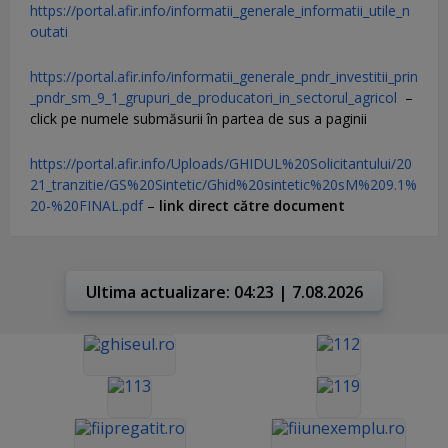
https://portal.afir.info/informatii_generale_informatii_utile_n
outati
https://portal.afir.info/informatii_generale_pndr_investitii_prin
_pndr_sm_9_1_grupuri_de_producatori_in_sectorul_agricol
–
click pe numele submăsurii în partea de sus a paginii
https://portal.afir.info/Uploads/GHIDUL%20Solicitantului/20
21_tranzitie/GS%20Sintetic/Ghid%20sintetic%20sM%209.1%
20-%20FINAL.pdf
–
link direct către document
Ultima actualizare: 04:23 | 7.08.2026