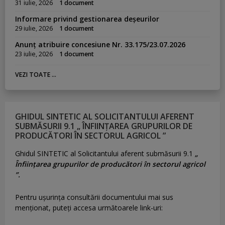
31 iulie, 2026
1 document
Informare privind gestionarea deșeurilor
29 iulie, 2026
1 document
Anunț atribuire concesiune Nr. 33.175/23.07.2026
23 iulie, 2026
1 document
VEZI TOATE ...
GHIDUL SINTETIC AL SOLICITANTULUI AFERENT
SUBMĂSURII 9.1 „ ÎNFIINȚAREA GRUPURILOR DE
PRODUCĂTORI ÎN SECTORUL AGRICOL ”
Ghidul SINTETIC al Solicitantului aferent submăsurii 9.1
„
Înființarea grupurilor de producători în sectorul agricol
”.
Pentru uşurinţa consultării documentului mai sus
menţionat, puteţi accesa următoarele link-uri: