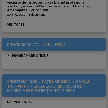
vacante de Inspector, clasa I, grad profesional
asistent, în cadrul Compartimentului Urbanism și
Amenajarea Teritoriului
20 iulie, 2026
1 document
VEZI TOATE ...
PROGRAMĂRI ONLINE BULETINE
PROGRAMARE ONLINE
CREŞTEREA MOBILITĂŢII URBANE DIN ORAŞUL
TĂŞNAD PRIN CREAREA CORIDORULUI DE
MOBILITATE PE DIRECŢIA NORD-VEST
DETALII PROIECT