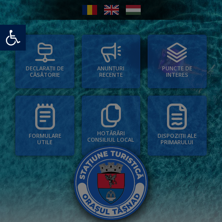
Deschide bara de unelte
PUNCTE DE
ANUNȚURI
DECLARAȚII DE
INTERES
RECENTE
CĂSĂTORIE
HOTĂRÂRI
FORMULARE
DISPOZIȚII ALE
CONSILIUL LOCAL
UTILE
PRIMARULUI