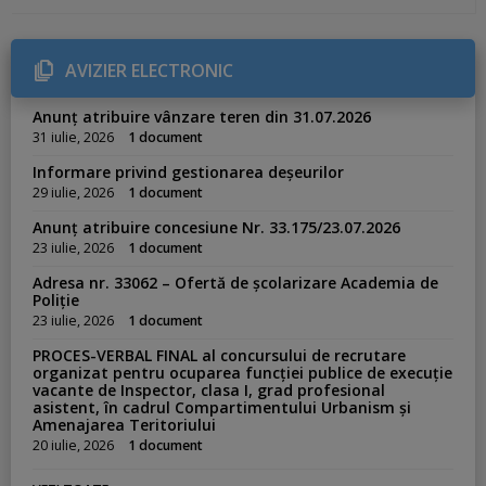
t
e
g
o
r
AVIZIER ELECTRONIC
i
e
s
Anunț atribuire vânzare teren din 31.07.2026
:
31 iulie, 2026
1 document
Informare privind gestionarea deșeurilor
29 iulie, 2026
1 document
Anunț atribuire concesiune Nr. 33.175/23.07.2026
23 iulie, 2026
1 document
Adresa nr. 33062 – Ofertă de școlarizare Academia de
Poliție
23 iulie, 2026
1 document
PROCES-VERBAL FINAL al concursului de recrutare
organizat pentru ocuparea funcției publice de execuție
vacante de Inspector, clasa I, grad profesional
asistent, în cadrul Compartimentului Urbanism și
Amenajarea Teritoriului
20 iulie, 2026
1 document