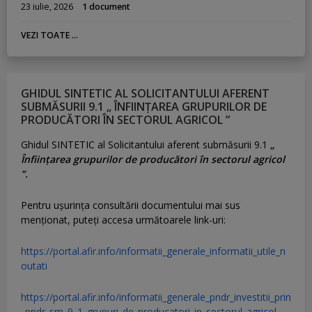
23 iulie, 2026
1 document
VEZI TOATE ...
GHIDUL SINTETIC AL SOLICITANTULUI AFERENT
SUBMĂSURII 9.1 „ ÎNFIINȚAREA GRUPURILOR DE
PRODUCĂTORI ÎN SECTORUL AGRICOL ”
Ghidul SINTETIC al Solicitantului aferent submăsurii 9.1
„
Înființarea grupurilor de producători în sectorul agricol
”.
Pentru uşurinţa consultării documentului mai sus
menţionat, puteţi accesa următoarele link-uri:
https://portal.afir.info/informatii_generale_informatii_utile_n
outati
https://portal.afir.info/informatii_generale_pndr_investitii_prin
_pndr_sm_9_1_grupuri_de_producatori_in_sectorul_agricol
–