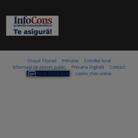
Orașul Tășnad
Primăria
Consiliul local
Informații de interes public
Primaria Digitală
Contact
Monitorul oficial local
casino chile online