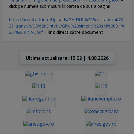
click pe numele submăsurii în partea de sus a paginii
https://portal.afir.info/Uploads/GHIDUL%20Solicitantului/20
21_tranzitie/GS%20Sintetic/Ghid%20sintetic%20sM%209.1%
20-%20FINAL.pdf
–
link direct către document
Ultima actualizare: 15:02 | 4.08.2026