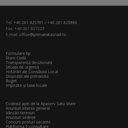
Tel:
+40 261 825701
/
+40 261 825860
Fax: +40 261 827223
E-mail:
office@primariatasnad.ro
Formulare tip
Stare Civilă
Transparenţă decizională
Situații de urgență
Hotărâri ale Consiliului Local
Dispoziții ale primarului
Buget
Impozite și taxe locale
Codexul apei de la Apaserv Satu Mare
Anunțuri interes general
Vânzări terenuri
Anunțuri sedințe
Concurs posturi vacante
Platforma E-consultare