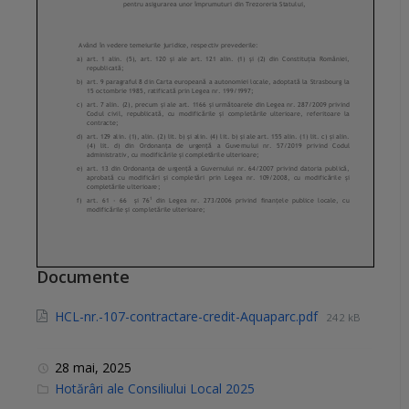
Documente
HCL-nr.-107-contractare-credit-Aquaparc.pdf
242 kB
28 mai, 2025
C
Hotărâri ale Consiliului Local 2025
a