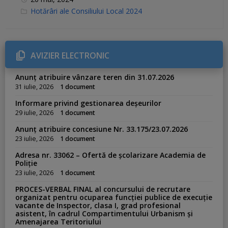
C
Hotărâri ale Consiliului Local 2024
a
t
e
g
o
r
AVIZIER ELECTRONIC
i
e
s
Anunț atribuire vânzare teren din 31.07.2026
:
31 iulie, 2026
1 document
Informare privind gestionarea deșeurilor
29 iulie, 2026
1 document
Anunț atribuire concesiune Nr. 33.175/23.07.2026
23 iulie, 2026
1 document
Adresa nr. 33062 – Ofertă de școlarizare Academia de
Poliție
23 iulie, 2026
1 document
PROCES-VERBAL FINAL al concursului de recrutare
organizat pentru ocuparea funcției publice de execuție
vacante de Inspector, clasa I, grad profesional
asistent, în cadrul Compartimentului Urbanism și
Amenajarea Teritoriului