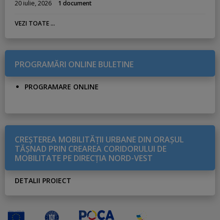
20 iulie, 2026
1 document
VEZI TOATE ...
PROGRAMĂRI ONLINE BULETINE
PROGRAMARE ONLINE
CREŞTEREA MOBILITĂŢII URBANE DIN ORAŞUL
TĂŞNAD PRIN CREAREA CORIDORULUI DE
MOBILITATE PE DIRECŢIA NORD-VEST
DETALII PROIECT