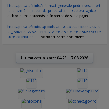
https://portal.afir.info/informatii_generale_pndr_investitii_prin
_pndr_sm_9_1_grupuri_de_producatori_in_sectorul_agricol
–
click pe numele submăsurii în partea de sus a paginii
https://portal.afir.info/Uploads/GHIDUL%20Solicitantului/20
21_tranzitie/GS%20Sintetic/Ghid%20sintetic%20sM%209.1%
20-%20FINAL.pdf
–
link direct către document
Ultima actualizare: 04:23 | 7.08.2026