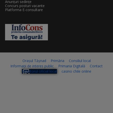
Anunțuri sedințe
Concurs posturi vacante
Platforma E-consultare
Orașul Tășnad
Primăria
Consiliul local
Informații de interes public
Primaria Digitală
Contact
Monitorul oficial local
casino chile online