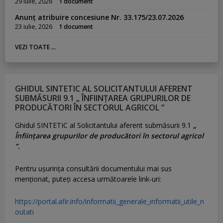
29 iulie, 2026
1 document
Anunț atribuire concesiune Nr. 33.175/23.07.2026
23 iulie, 2026
1 document
VEZI TOATE ...
GHIDUL SINTETIC AL SOLICITANTULUI AFERENT
SUBMĂSURII 9.1 „ ÎNFIINȚAREA GRUPURILOR DE
PRODUCĂTORI ÎN SECTORUL AGRICOL ”
Ghidul SINTETIC al Solicitantului aferent submăsurii 9.1
„
Înființarea grupurilor de producători în sectorul agricol
”.
Pentru uşurinţa consultării documentului mai sus
menţionat, puteţi accesa următoarele link-uri:
https://portal.afir.info/informatii_generale_informatii_utile_n
outati