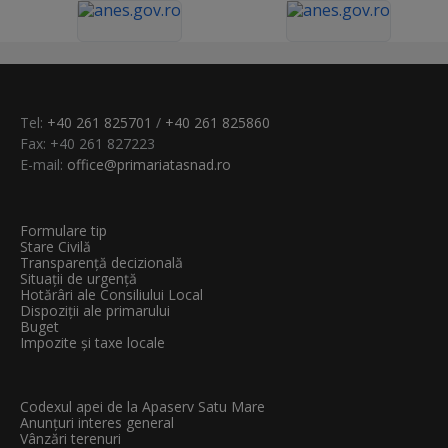
Tel:
+40 261 825701
/
+40 261 825860
Fax: +40 261 827223
E-mail:
office@primariatasnad.ro
Formulare tip
Stare Civilă
Transparenţă decizională
Situații de urgență
Hotărâri ale Consiliului Local
Dispoziții ale primarului
Buget
Impozite și taxe locale
Codexul apei de la Apaserv Satu Mare
Anunțuri interes general
Vânzări terenuri