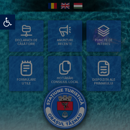
Deschide bara de unelte
PUNCTE DE
ANUNȚURI
DECLARAȚII DE
INTERES
RECENTE
CĂSĂTORIE
HOTĂRÂRI
FORMULARE
DISPOZIȚII ALE
CONSILIUL LOCAL
UTILE
PRIMARULUI