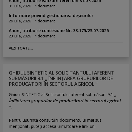
Anunț atribuire vânzare teren din 31.07.2026
31 iulie, 2026
1 document
Informare privind gestionarea deșeurilor
29 iulie, 2026
1 document
Anunț atribuire concesiune Nr. 33.175/23.07.2026
23 iulie, 2026
1 document
VEZI TOATE ...
GHIDUL SINTETIC AL SOLICITANTULUI AFERENT
SUBMĂSURII 9.1 „ ÎNFIINȚAREA GRUPURILOR DE
PRODUCĂTORI ÎN SECTORUL AGRICOL ”
Ghidul SINTETIC al Solicitantului aferent submăsurii 9.1
„
Înființarea grupurilor de producători în sectorul agricol
”.
Pentru uşurinţa consultării documentului mai sus
menţionat, puteţi accesa următoarele link-uri: