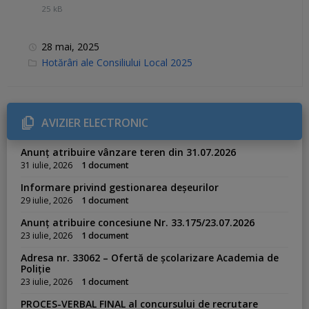
25 kB
28 mai, 2025
C
Hotărâri ale Consiliului Local 2025
a
t
e
g
o
r
AVIZIER ELECTRONIC
i
e
s
Anunț atribuire vânzare teren din 31.07.2026
:
31 iulie, 2026
1 document
Informare privind gestionarea deșeurilor
29 iulie, 2026
1 document
Anunț atribuire concesiune Nr. 33.175/23.07.2026
23 iulie, 2026
1 document
Adresa nr. 33062 – Ofertă de școlarizare Academia de
Poliție
23 iulie, 2026
1 document
PROCES-VERBAL FINAL al concursului de recrutare