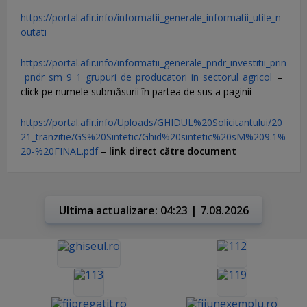
https://portal.afir.info/informatii_generale_informatii_utile_n
outati
https://portal.afir.info/informatii_generale_pndr_investitii_prin
_pndr_sm_9_1_grupuri_de_producatori_in_sectorul_agricol
–
click pe numele submăsurii în partea de sus a paginii
https://portal.afir.info/Uploads/GHIDUL%20Solicitantului/20
21_tranzitie/GS%20Sintetic/Ghid%20sintetic%20sM%209.1%
20-%20FINAL.pdf
–
link direct către document
Ultima actualizare: 04:23 | 7.08.2026