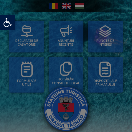
Deschide bara de unelte
PUNCTE DE
ANUNȚURI
DECLARAȚII DE
INTERES
RECENTE
CĂSĂTORIE
HOTĂRÂRI
FORMULARE
DISPOZIȚII ALE
CONSILIUL LOCAL
UTILE
PRIMARULUI