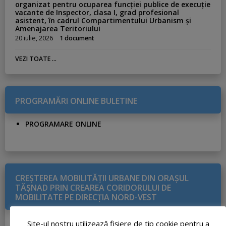
organizat pentru ocuparea funcției publice de execuție
vacante de Inspector, clasa I, grad profesional
asistent, în cadrul Compartimentului Urbanism și
Amenajarea Teritoriului
20 iulie, 2026
1 document
VEZI TOATE ...
PROGRAMĂRI ONLINE BULETINE
PROGRAMARE ONLINE
CREŞTEREA MOBILITĂŢII URBANE DIN ORAŞUL
TĂŞNAD PRIN CREAREA CORIDORULUI DE
MOBILITATE PE DIRECŢIA NORD-VEST
DETALII PROIECT
Site-ul nostru utilizează fişiere de tip cookie pentru a