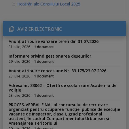
C
Hotărâri ale Consiliului Local 2025
a
t
e
g
o
r
AVIZIER ELECTRONIC
i
e
s
Anunț atribuire vânzare teren din 31.07.2026
:
31 iulie, 2026
1 document
Informare privind gestionarea deșeurilor
29 iulie, 2026
1 document
Anunț atribuire concesiune Nr. 33.175/23.07.2026
23 iulie, 2026
1 document
Adresa nr. 33062 – Ofertă de școlarizare Academia de
Poliție
23 iulie, 2026
1 document
PROCES-VERBAL FINAL al concursului de recrutare
organizat pentru ocuparea funcției publice de execuție
vacante de Inspector, clasa I, grad profesional
asistent, în cadrul Compartimentului Urbanism și
Amenajarea Teritoriului
20 iulie, 2026
1 document