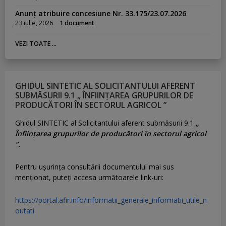
Anunț atribuire concesiune Nr. 33.175/23.07.2026
23 iulie, 2026
1 document
VEZI TOATE ...
GHIDUL SINTETIC AL SOLICITANTULUI AFERENT
SUBMĂSURII 9.1 „ ÎNFIINȚAREA GRUPURILOR DE
PRODUCĂTORI ÎN SECTORUL AGRICOL ”
Ghidul SINTETIC al Solicitantului aferent submăsurii 9.1
„
Înființarea grupurilor de producători în sectorul agricol
”.
Pentru uşurinţa consultării documentului mai sus
menţionat, puteţi accesa următoarele link-uri:
https://portal.afir.info/informatii_generale_informatii_utile_n
outati