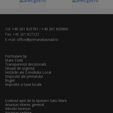
Tel:
+40 261 825701
/
+40 261 825860
Fax: +40 261 827223
E-mail:
office@primariatasnad.ro
Formulare tip
Stare Civilă
Transparenţă decizională
Situații de urgență
Hotărâri ale Consiliului Local
Dispoziții ale primarului
Buget
Impozite și taxe locale
Codexul apei de la Apaserv Satu Mare
Anunțuri interes general
Vânzări terenuri
Anunțuri sedințe