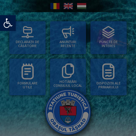
Deschide bara de unelte
PUNCTE DE
ANUNȚURI
DECLARAȚII DE
INTERES
RECENTE
CĂSĂTORIE
HOTĂRÂRI
FORMULARE
DISPOZIȚII ALE
CONSILIUL LOCAL
UTILE
PRIMARULUI