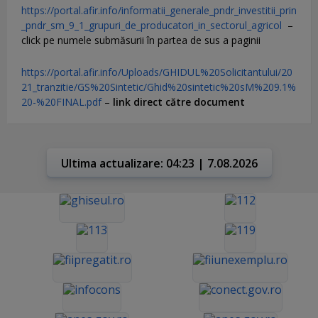
https://portal.afir.info/informatii_generale_pndr_investitii_prin
_pndr_sm_9_1_grupuri_de_producatori_in_sectorul_agricol
–
click pe numele submăsurii în partea de sus a paginii
https://portal.afir.info/Uploads/GHIDUL%20Solicitantului/20
21_tranzitie/GS%20Sintetic/Ghid%20sintetic%20sM%209.1%
20-%20FINAL.pdf
–
link direct către document
Ultima actualizare: 04:23 | 7.08.2026