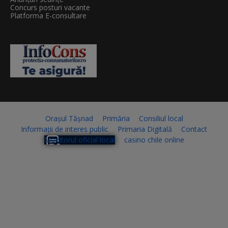
Concurs posturi vacante
Platforma E-consultare
Orașul Tășnad
Primăria
Consiliul local
Informații de interes public
Primaria Digitală
Contact
Monitorul oficial local
casino chile online