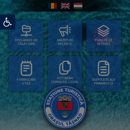
Deschide bara de unelte
PUNCTE DE
ANUNȚURI
DECLARAȚII DE
INTERES
RECENTE
CĂSĂTORIE
HOTĂRÂRI
FORMULARE
DISPOZIȚII ALE
CONSILIUL LOCAL
UTILE
PRIMARULUI