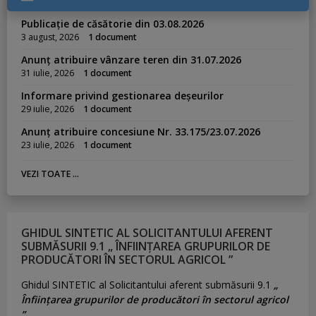
Publicație de căsătorie din 03.08.2026
3 august, 2026
1 document
Anunț atribuire vânzare teren din 31.07.2026
31 iulie, 2026
1 document
Informare privind gestionarea deșeurilor
29 iulie, 2026
1 document
Anunț atribuire concesiune Nr. 33.175/23.07.2026
23 iulie, 2026
1 document
VEZI TOATE ...
GHIDUL SINTETIC AL SOLICITANTULUI AFERENT
SUBMĂSURII 9.1 „ ÎNFIINȚAREA GRUPURILOR DE
PRODUCĂTORI ÎN SECTORUL AGRICOL ”
Ghidul SINTETIC al Solicitantului aferent submăsurii 9.1
„
Înființarea grupurilor de producători în sectorul agricol
”.