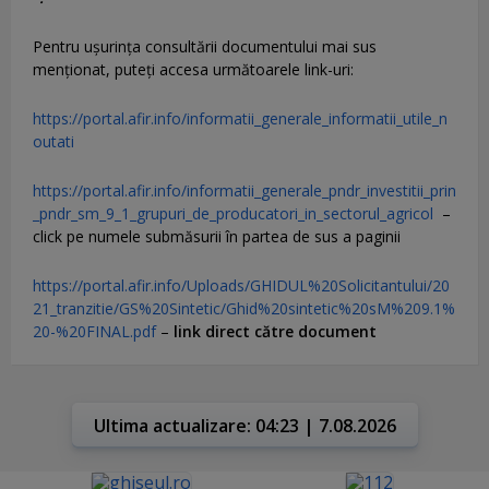
Pentru uşurinţa consultării documentului mai sus
menţionat, puteţi accesa următoarele link-uri:
https://portal.afir.info/informatii_generale_informatii_utile_n
outati
https://portal.afir.info/informatii_generale_pndr_investitii_prin
_pndr_sm_9_1_grupuri_de_producatori_in_sectorul_agricol
–
click pe numele submăsurii în partea de sus a paginii
https://portal.afir.info/Uploads/GHIDUL%20Solicitantului/20
21_tranzitie/GS%20Sintetic/Ghid%20sintetic%20sM%209.1%
20-%20FINAL.pdf
–
link direct către document
Ultima actualizare: 04:23 | 7.08.2026