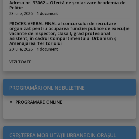
Adresa nr. 33062 – Ofertă de școlarizare Academia de
Poliție
23 iulie, 2026
1 document
PROCES-VERBAL FINAL al concursului de recrutare
organizat pentru ocuparea funcției publice de execuție
vacante de Inspector, clasa I, grad profesional
asistent, în cadrul Compartimentului Urbanism și
Amenajarea Teritoriului
20 iulie, 2026
1 document
VEZI TOATE ...
PROGRAMĂRI ONLINE BULETINE
PROGRAMARE ONLINE
CREŞTEREA MOBILITĂŢII URBANE DIN ORAŞUL