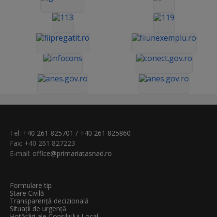
Tel:
+40 261 825701
/
+40 261 825860
Fax: +40 261 827223
E-mail:
office@primariatasnad.ro
Formulare tip
Stare Civilă
Transparenţă decizională
Situații de urgență
Hotărâri ale Consiliului Local