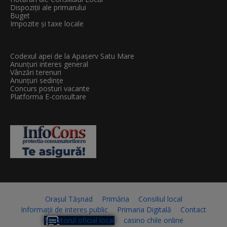
Dispoziții ale primarului
Buget
Impozite și taxe locale
Codexul apei de la Apaserv Satu Mare
Anunțuri interes general
Vânzări terenuri
Anunțuri sedințe
Concurs posturi vacante
Platforma E-consultare
Orașul Tășnad
Primăria
Consiliul local
Informații de interes public
Primaria Digitală
Contact
Monitorul oficial local
casino chile online