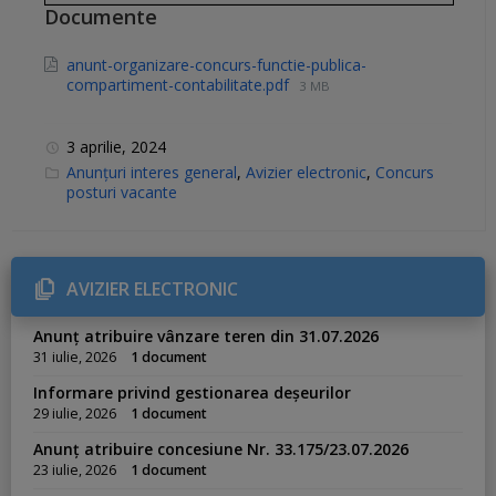
Documente
anunt-organizare-concurs-functie-publica-
compartiment-contabilitate.pdf
3 MB
3 aprilie, 2024
C
Anunțuri interes general
,
Avizier electronic
,
Concurs
a
posturi vacante
t
e
g
o
r
i
AVIZIER ELECTRONIC
e
s
:
Anunț atribuire vânzare teren din 31.07.2026
31 iulie, 2026
1 document
Informare privind gestionarea deșeurilor
29 iulie, 2026
1 document
Anunț atribuire concesiune Nr. 33.175/23.07.2026
23 iulie, 2026
1 document