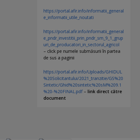
https://portal.afir.info/informatii_general
e_informatii_utile_noutati
https://portal.afir.info/informatii_general
e_pndr_investitii_prin_pndr_sm_9_1_grup
uri_de_producatori_in_sectorul_agricol
– click pe numele submăsurii în partea
de sus a paginii
https://portal.afir.info/Uploads/GHIDUL
%20Solicitantului/2021_tranzitie/GS%20
Sintetic/Ghid%20sintetic%20sM%209.1
%20-%20FINAL.pdf
–
link direct către
document