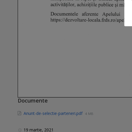
Documente
Anunt-de-selectie-parteneri.pdf
4 MB
19 martie, 2021