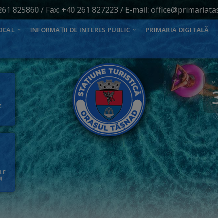
261 825860
/ Fax: +40 261 827223 / E-mail:
office@primariata
OCAL
INFORMAȚII DE INTERES PUBLIC
PRIMARIA DIGITALĂ
E
ALE
I