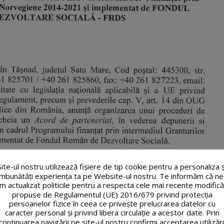
Site-ul nostru utilizează fişiere de tip cookie pentru a personaliza ș
îmbunătăți experiența ta pe Website-ul nostru. Te informăm că ne
m actualizat politicile pentru a respecta cele mai recente modifică
propuse de Regulamentul (UE) 2016/679 privind protecția
persoanelor fizice în ceea ce privește prelucrarea datelor cu
caracter personal și privind libera circulație a acestor date. Prin
continuarea navigării pe site-ul nostru confirmi acceptarea utilizări