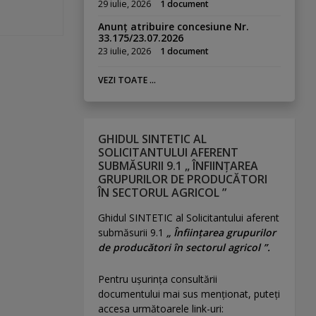
29 iulie, 2026
1 document
Anunț atribuire concesiune Nr.
33.175/23.07.2026
23 iulie, 2026
1 document
VEZI TOATE ...
GHIDUL SINTETIC AL
SOLICITANTULUI AFERENT
SUBMĂSURII 9.1 „ ÎNFIINȚAREA
GRUPURILOR DE PRODUCĂTORI
ÎN SECTORUL AGRICOL ”
Ghidul SINTETIC al Solicitantului aferent
submăsurii 9.1
„ Înființarea grupurilor
de producători în sectorul agricol ”.
Pentru uşurinţa consultării
documentului mai sus menţionat, puteţi
accesa următoarele link-uri: