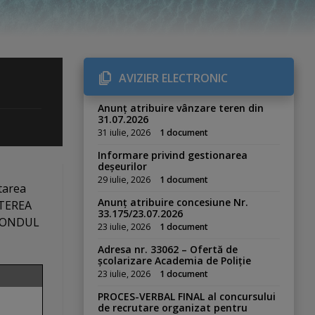
AVIZIER ELECTRONIC
Anunț atribuire vânzare teren din
31.07.2026
31 iulie, 2026
1 document
Informare privind gestionarea
deșeurilor
29 iulie, 2026
1 document
tarea
Anunț atribuire concesiune Nr.
ȘTEREA
33.175/23.07.2026
e FONDUL
23 iulie, 2026
1 document
Adresa nr. 33062 – Ofertă de
școlarizare Academia de Poliție
23 iulie, 2026
1 document
PROCES-VERBAL FINAL al concursului
de recrutare organizat pentru