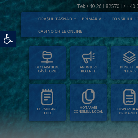
Tel:
+40 261 825701
/
+40 
ORAȘUL TĂȘNAD
PRIMĂRIA
CONSILIUL L
Deschide bara de unelte
CASINO CHILE ONLINE
PUNCTE D
ANUNȚURI
DECLARAȚII DE
INTERES
RECENTE
CĂSĂTORIE
HOTĂRÂRI
FORMULARE
DISPOZIȚII 
CONSILIUL LOCAL
UTILE
PRIMARULU