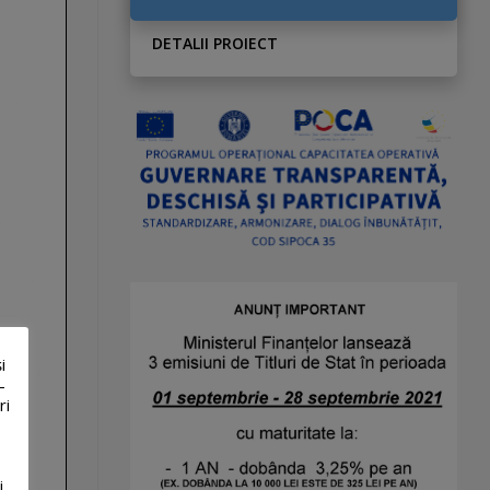
DETALII PROIECT
i
-
ri
i