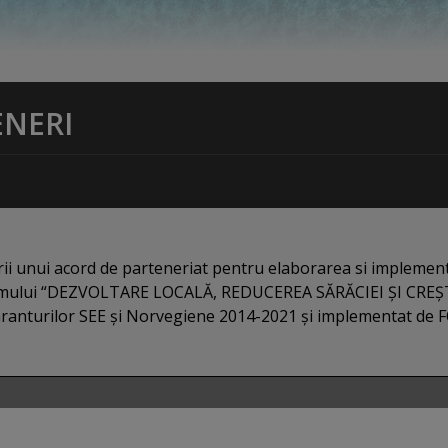
ENERI
i unui acord de parteneriat pentru elaborarea si implemen
ogramului “DEZVOLTARE LOCALĂ, REDUCEREA SĂRĂCIEI ȘI CRE
Granturilor SEE și Norvegiene 2014-2021 și implementat d