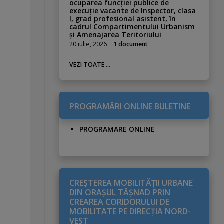
ocuparea funcției publice de
execuție vacante de Inspector, clasa
I, grad profesional asistent, în
cadrul Compartimentului Urbanism
și Amenajarea Teritoriului
20 iulie, 2026
1 document
VEZI TOATE ...
PROGRAMĂRI ONLINE BULETINE
PROGRAMARE ONLINE
CREŞTEREA MOBILITĂŢII URBANE
DIN ORAŞUL TĂŞNAD PRIN
CREAREA CORIDORULUI DE
MOBILITATE PE DIRECŢIA NORD-
VEST