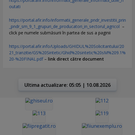
https://portal.afir.info/informatii_generale_informatii_utile_n
outati
https://portal.afir.info/informatii_generale_pndr_investitii_prin
_pndr_sm_9_1_grupuri_de_producatori_in_sectorul_agricol
–
click pe numele submăsurii în partea de sus a paginii
https://portal.afir.info/Uploads/GHIDUL%20Solicitantului/20
21_tranzitie/GS%20Sintetic/Ghid%20sintetic%20sM%209.1%
20-%20FINAL.pdf
–
link direct către document
Ultima actualizare: 05:05 | 10.08.2026