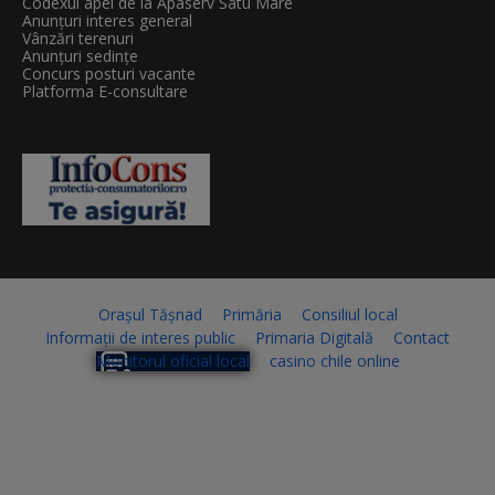
Codexul apei de la Apaserv Satu Mare
Anunțuri interes general
Vânzări terenuri
Anunțuri sedințe
Concurs posturi vacante
Platforma E-consultare
Orașul Tășnad
Primăria
Consiliul local
Informații de interes public
Primaria Digitală
Contact
Monitorul oficial local
casino chile online