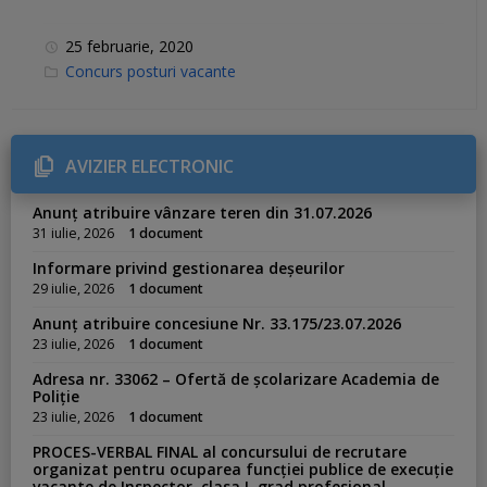
25 februarie, 2020
C
Concurs posturi vacante
a
t
e
g
o
r
AVIZIER ELECTRONIC
i
e
s
Anunț atribuire vânzare teren din 31.07.2026
:
31 iulie, 2026
1 document
Informare privind gestionarea deșeurilor
29 iulie, 2026
1 document
Anunț atribuire concesiune Nr. 33.175/23.07.2026
23 iulie, 2026
1 document
Adresa nr. 33062 – Ofertă de școlarizare Academia de
Poliție
23 iulie, 2026
1 document
PROCES-VERBAL FINAL al concursului de recrutare
organizat pentru ocuparea funcției publice de execuție
vacante de Inspector, clasa I, grad profesional