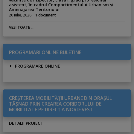
asistent, în cadrul Compartimentului Urbanism și
Amenajarea Teritoriului
20 iulie, 2026
1 document
VEZI TOATE ...
PROGRAMĂRI ONLINE BULETINE
PROGRAMARE ONLINE
CREŞTEREA MOBILITĂŢII URBANE DIN ORAŞUL
TĂŞNAD PRIN CREAREA CORIDORULUI DE
MOBILITATE PE DIRECŢIA NORD-VEST
DETALII PROIECT