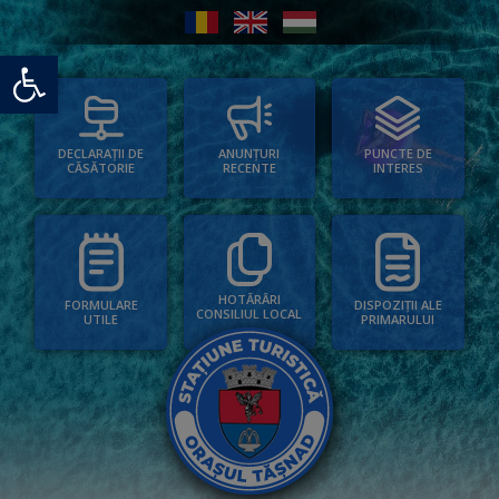
Deschide bara de unelte
PUNCTE DE
ANUNȚURI
DECLARAȚII DE
INTERES
RECENTE
CĂSĂTORIE
HOTĂRÂRI
FORMULARE
DISPOZIȚII ALE
CONSILIUL LOCAL
UTILE
PRIMARULUI