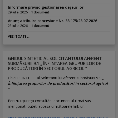
Informare privind gestionarea deșeurilor
29 iulie, 2026
1 document
Anunț atribuire concesiune Nr. 33.175/23.07.2026
23 iulie, 2026
1 document
VEZI TOATE ...
GHIDUL SINTETIC AL SOLICITANTULUI AFERENT
SUBMĂSURII 9.1 „ ÎNFIINȚAREA GRUPURILOR DE
PRODUCĂTORI ÎN SECTORUL AGRICOL ”
Ghidul SINTETIC al Solicitantului aferent submăsurii 9.1
„
Înființarea grupurilor de producători în sectorul agricol
”.
Pentru uşurinţa consultării documentului mai sus
menţionat, puteţi accesa următoarele link-uri: