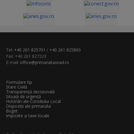
Tel:
+40 261 825701
/
+40 261 825860
Fax: +40 261 827223
E-mail:
office@primariatasnad.ro
Formulare tip
Stare Civilă
Transparenţă decizională
Situații de urgență
Hotărâri ale Consiliului Local
Dispoziții ale primarului
Buget
Impozite și taxe locale