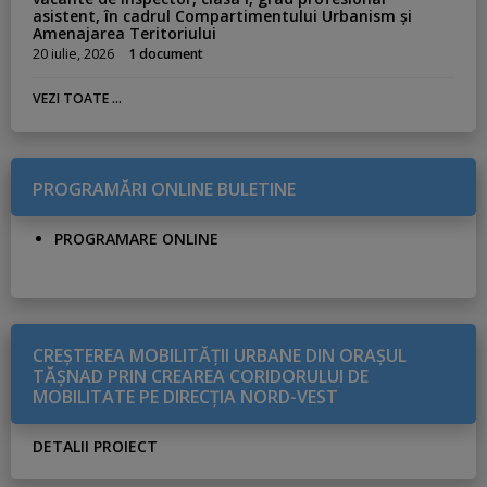
asistent, în cadrul Compartimentului Urbanism și
Amenajarea Teritoriului
20 iulie, 2026
1 document
VEZI TOATE ...
PROGRAMĂRI ONLINE BULETINE
PROGRAMARE ONLINE
CREŞTEREA MOBILITĂŢII URBANE DIN ORAŞUL
TĂŞNAD PRIN CREAREA CORIDORULUI DE
MOBILITATE PE DIRECŢIA NORD-VEST
DETALII PROIECT