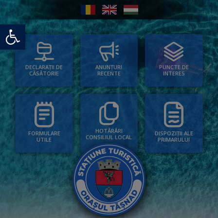
Deschide bara de unelte
PUNCTE DE
ANUNȚURI
DECLARAȚII DE
INTERES
RECENTE
CĂSĂTORIE
HOTĂRÂRI
FORMULARE
DISPOZIȚII ALE
CONSILIUL LOCAL
UTILE
PRIMARULUI