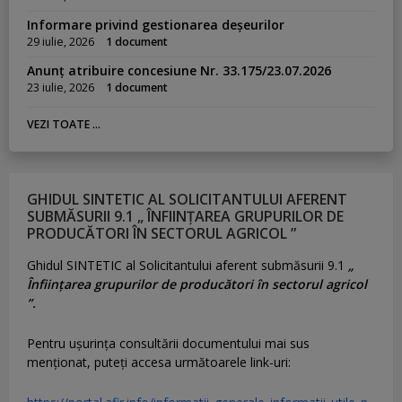
Informare privind gestionarea deșeurilor
29 iulie, 2026
1 document
Anunț atribuire concesiune Nr. 33.175/23.07.2026
23 iulie, 2026
1 document
VEZI TOATE ...
GHIDUL SINTETIC AL SOLICITANTULUI AFERENT
SUBMĂSURII 9.1 „ ÎNFIINȚAREA GRUPURILOR DE
PRODUCĂTORI ÎN SECTORUL AGRICOL ”
Ghidul SINTETIC al Solicitantului aferent submăsurii 9.1
„
Înființarea grupurilor de producători în sectorul agricol
”.
Pentru uşurinţa consultării documentului mai sus
menţionat, puteţi accesa următoarele link-uri: