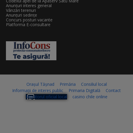
Codexul apei de la Apaserv Satu Mare
Anunțuri interes general
Vânzări terenuri
Anunțuri sedințe
Concurs posturi vacante
Platforma E-consultare
Orașul Tășnad
Primăria
Consiliul local
Informații de interes public
Primaria Digitală
Contact
Monitorul oficial local
casino chile online