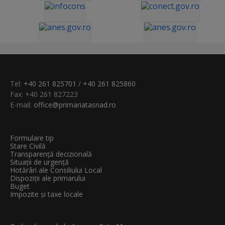
Tel:
+40 261 825701
/
+40 261 825860
Fax: +40 261 827223
E-mail:
office@primariatasnad.ro
Formulare tip
Stare Civilă
Transparenţă decizională
Situații de urgență
Hotărâri ale Consiliului Local
Dispoziții ale primarului
Buget
Impozite și taxe locale