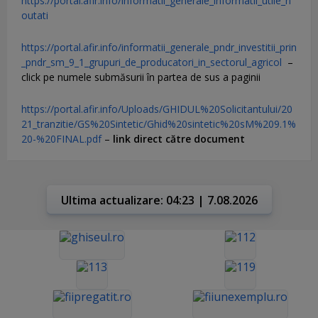
https://portal.afir.info/informatii_generale_informatii_utile_n
outati
https://portal.afir.info/informatii_generale_pndr_investitii_prin
_pndr_sm_9_1_grupuri_de_producatori_in_sectorul_agricol
–
click pe numele submăsurii în partea de sus a paginii
https://portal.afir.info/Uploads/GHIDUL%20Solicitantului/20
21_tranzitie/GS%20Sintetic/Ghid%20sintetic%20sM%209.1%
20-%20FINAL.pdf
–
link direct către document
Ultima actualizare: 04:23 | 7.08.2026