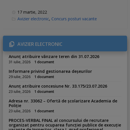
17 martie, 2022
C
Avizier electronic
,
Concurs posturi vacante
a
t
e
g
o
r
AVIZIER ELECTRONIC
i
e
s
Anunț atribuire vânzare teren din 31.07.2026
:
31 iulie, 2026
1 document
Informare privind gestionarea deșeurilor
29 iulie, 2026
1 document
Anunț atribuire concesiune Nr. 33.175/23.07.2026
23 iulie, 2026
1 document
Adresa nr. 33062 – Ofertă de școlarizare Academia de
Poliție
23 iulie, 2026
1 document
PROCES-VERBAL FINAL al concursului de recrutare
organizat pentru ocuparea funcției publice de execuție
vacante de Inspector, clasa I, grad profesional