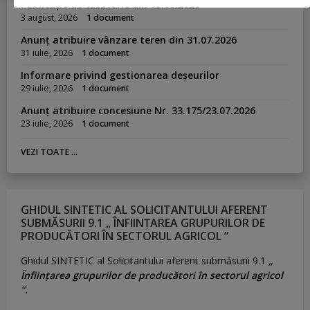
Publicație de căsătorie din 03.08.2026
3 august, 2026
1 document
Anunț atribuire vânzare teren din 31.07.2026
31 iulie, 2026
1 document
Informare privind gestionarea deșeurilor
29 iulie, 2026
1 document
Anunț atribuire concesiune Nr. 33.175/23.07.2026
23 iulie, 2026
1 document
VEZI TOATE ...
GHIDUL SINTETIC AL SOLICITANTULUI AFERENT
SUBMĂSURII 9.1 „ ÎNFIINȚAREA GRUPURILOR DE
PRODUCĂTORI ÎN SECTORUL AGRICOL ”
Ghidul SINTETIC al Solicitantului aferent submăsurii 9.1
„
Înființarea grupurilor de producători în sectorul agricol
”.