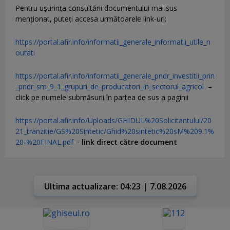
Pentru uşurinţa consultării documentului mai sus
menţionat, puteţi accesa următoarele link-uri:
https://portal.afir.info/informatii_generale_informatii_utile_n
outati
https://portal.afir.info/informatii_generale_pndr_investitii_prin
_pndr_sm_9_1_grupuri_de_producatori_in_sectorul_agricol
–
click pe numele submăsurii în partea de sus a paginii
https://portal.afir.info/Uploads/GHIDUL%20Solicitantului/20
21_tranzitie/GS%20Sintetic/Ghid%20sintetic%20sM%209.1%
20-%20FINAL.pdf
–
link direct către document
Ultima actualizare: 04:23 | 7.08.2026