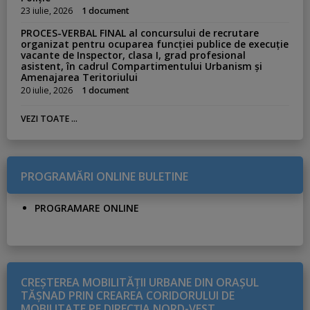
23 iulie, 2026
1 document
PROCES-VERBAL FINAL al concursului de recrutare
organizat pentru ocuparea funcției publice de execuție
vacante de Inspector, clasa I, grad profesional
asistent, în cadrul Compartimentului Urbanism și
Amenajarea Teritoriului
20 iulie, 2026
1 document
VEZI TOATE ...
PROGRAMĂRI ONLINE BULETINE
PROGRAMARE ONLINE
CREŞTEREA MOBILITĂŢII URBANE DIN ORAŞUL
TĂŞNAD PRIN CREAREA CORIDORULUI DE
MOBILITATE PE DIRECŢIA NORD-VEST