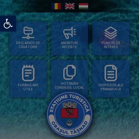
Deschide bara de unelte
PUNCTE DE
ANUNȚURI
DECLARAȚII DE
INTERES
RECENTE
CĂSĂTORIE
HOTĂRÂRI
FORMULARE
DISPOZIȚII ALE
CONSILIUL LOCAL
UTILE
PRIMARULUI