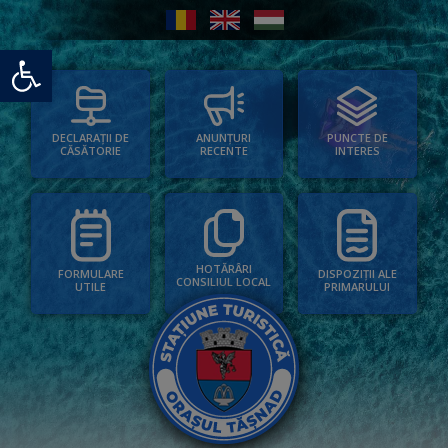
Deschide bara de unelte
PUNCTE DE
ANUNȚURI
DECLARAȚII DE
INTERES
RECENTE
CĂSĂTORIE
HOTĂRÂRI
FORMULARE
DISPOZIȚII ALE
CONSILIUL LOCAL
UTILE
PRIMARULUI