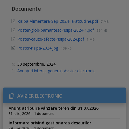
Documente
Risipa-Alimentara-Sep-2024-Ia-atitudine.pdf
7 MB
Poster-glob-pamantesc-risipa-2024-1.pdf
664 kB
Poster-cauze-efecte-risipa-2024.pdf
1 MB
Poster-risipa-2024.jpg
439 kB
30 septembrie, 2024
C
Anunțuri interes general
,
Avizier electronic
a
t
e
g
o
r
AVIZIER ELECTRONIC
i
e
s
Anunț atribuire vânzare teren din 31.07.2026
:
31 iulie, 2026
1 document
Informare privind gestionarea deșeurilor
29 iulie, 2026
1 document