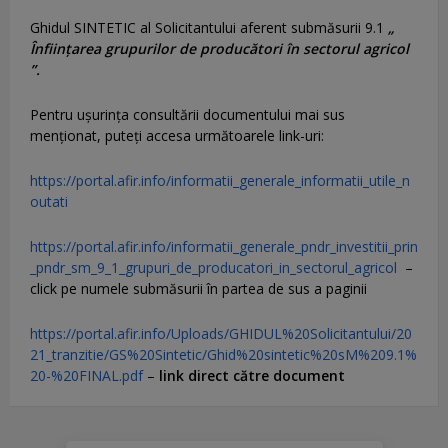
Ghidul SINTETIC al Solicitantului aferent submăsurii 9.1
„
Înființarea grupurilor de producători în sectorul agricol
”.
Pentru uşurinţa consultării documentului mai sus
menţionat, puteţi accesa următoarele link-uri:
https://portal.afir.info/informatii_generale_informatii_utile_n
outati
https://portal.afir.info/informatii_generale_pndr_investitii_prin
_pndr_sm_9_1_grupuri_de_producatori_in_sectorul_agricol
–
click pe numele submăsurii în partea de sus a paginii
https://portal.afir.info/Uploads/GHIDUL%20Solicitantului/20
21_tranzitie/GS%20Sintetic/Ghid%20sintetic%20sM%209.1%
20-%20FINAL.pdf
–
link direct către document