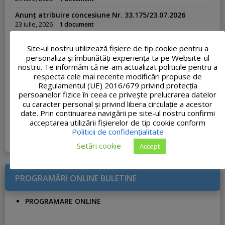
Anunț atribuire concesiune Nr. 33.175/23.07.2026
23 iulie, 2026
1 document
Adresa nr. 33062 – Ofertă de școlarizare Academia de
Site-ul nostru utilizează fişiere de tip cookie pentru a
Poliție
personaliza și îmbunătăți experiența ta pe Website-ul
23 iulie, 2026
1 document
nostru. Te informăm că ne-am actualizat politicile pentru a
PROCES-VERBAL FINAL al concursului de recrutare
respecta cele mai recente modificări propuse de
organizat pentru ocuparea funcției publice de execuție
Regulamentul (UE) 2016/679 privind protecția
vacante de Inspector, clasa I, grad profesional
persoanelor fizice în ceea ce privește prelucrarea datelor
asistent, în cadrul Compartimentului Urbanism și
cu caracter personal și privind libera circulație a acestor
Amenajarea Teritoriului
date. Prin continuarea navigării pe site-ul nostru confirmi
20 iulie, 2026
1 document
acceptarea utilizării fişierelor de tip cookie conform
Politicii de confidențialitate
VEZI TOATE ...
Setări cookie
Accept
PROGRAMĂRI ONLINE BULETINE
PROGRAMARE ONLINE