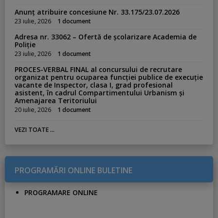
Anunț atribuire concesiune Nr. 33.175/23.07.2026
23 iulie, 2026
1 document
Adresa nr. 33062 – Ofertă de școlarizare Academia de
Poliție
23 iulie, 2026
1 document
PROCES-VERBAL FINAL al concursului de recrutare
organizat pentru ocuparea funcției publice de execuție
vacante de Inspector, clasa I, grad profesional
asistent, în cadrul Compartimentului Urbanism și
Amenajarea Teritoriului
20 iulie, 2026
1 document
VEZI TOATE ...
PROGRAMĂRI ONLINE BULETINE
PROGRAMARE ONLINE