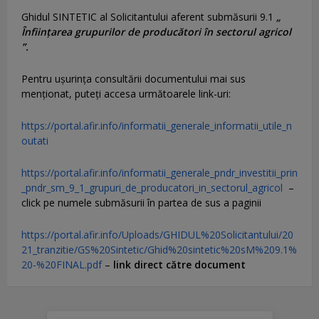
Ghidul SINTETIC al Solicitantului aferent submăsurii 9.1
„
Înființarea grupurilor de producători în sectorul agricol
”.
Pentru uşurinţa consultării documentului mai sus
menţionat, puteţi accesa următoarele link-uri:
https://portal.afir.info/informatii_generale_informatii_utile_n
outati
https://portal.afir.info/informatii_generale_pndr_investitii_prin
_pndr_sm_9_1_grupuri_de_producatori_in_sectorul_agricol
–
click pe numele submăsurii în partea de sus a paginii
https://portal.afir.info/Uploads/GHIDUL%20Solicitantului/20
21_tranzitie/GS%20Sintetic/Ghid%20sintetic%20sM%209.1%
20-%20FINAL.pdf
–
link direct către document