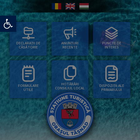
Deschide bara de unelte
PUNCTE DE
ANUNȚURI
DECLARAȚII DE
INTERES
RECENTE
CĂSĂTORIE
HOTĂRÂRI
FORMULARE
DISPOZIȚII ALE
CONSILIUL LOCAL
UTILE
PRIMARULUI