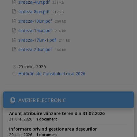
sinteza-4iun.pdf
238 kB
sinteza-8iun.pdf
212 kB
sinteza-10iun.pdf
209 kB
sinteza-15iun.pdf
216 kB
sinteza-17iun-1.pdf
211 kB
sinteza-24iun.pdf
166 kB
25 iunie, 2026
C
Hotărâri ale Consiliului Local 2026
a
t
e
g
o
r
AVIZIER ELECTRONIC
i
e
s
Anunț atribuire vânzare teren din 31.07.2026
:
31 iulie, 2026
1 document
Informare privind gestionarea deșeurilor
29 iulie, 2026
1 document