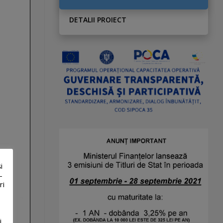
DETALII PROIECT
i
-
ri
i