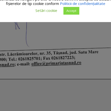
fişierelor de tip cookie conform
Politicii de confidențialitate
Setări cookie
Accept