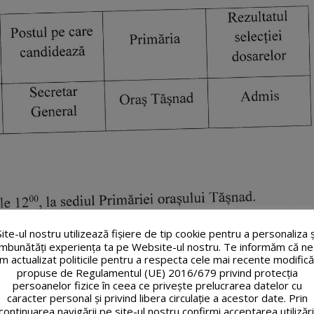
Site-ul nostru utilizează fişiere de tip cookie pentru a personaliza ș
îmbunătăți experiența ta pe Website-ul nostru. Te informăm că ne
m actualizat politicile pentru a respecta cele mai recente modifică
propuse de Regulamentul (UE) 2016/679 privind protecția
persoanelor fizice în ceea ce privește prelucrarea datelor cu
caracter personal și privind libera circulație a acestor date. Prin
continuarea navigării pe site-ul nostru confirmi acceptarea utilizări