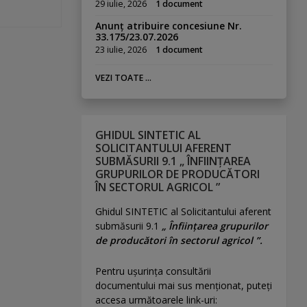
29 iulie, 2026
1 document
Anunț atribuire concesiune Nr.
33.175/23.07.2026
23 iulie, 2026
1 document
VEZI TOATE ...
GHIDUL SINTETIC AL
SOLICITANTULUI AFERENT
SUBMĂSURII 9.1 „ ÎNFIINȚAREA
GRUPURILOR DE PRODUCĂTORI
ÎN SECTORUL AGRICOL ”
Ghidul SINTETIC al Solicitantului aferent
submăsurii 9.1
„ Înființarea grupurilor
de producători în sectorul agricol ”.
Pentru uşurinţa consultării
documentului mai sus menţionat, puteţi
accesa următoarele link-uri: