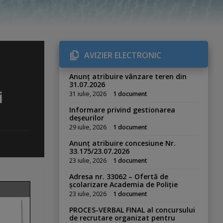
AVIZIER ELECTRONIC
Anunț atribuire vânzare teren din
31.07.2026
i
31 iulie, 2026
1 document
Informare privind gestionarea
deșeurilor
29 iulie, 2026
1 document
Anunț atribuire concesiune Nr.
33.175/23.07.2026
23 iulie, 2026
1 document
Adresa nr. 33062 – Ofertă de
școlarizare Academia de Poliție
23 iulie, 2026
1 document
PROCES-VERBAL FINAL al concursului
de recrutare organizat pentru