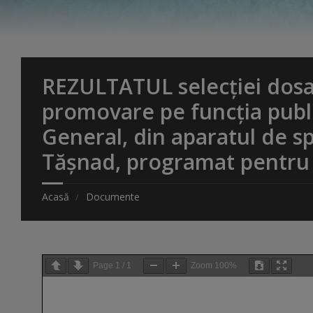
REZULTATUL selecției dosa
promovare pe funcția publ
General, din aparatul de sp
Tășnad, programat pentru 
Acasă
Documente
Page
1
/
1
Zoom
100%