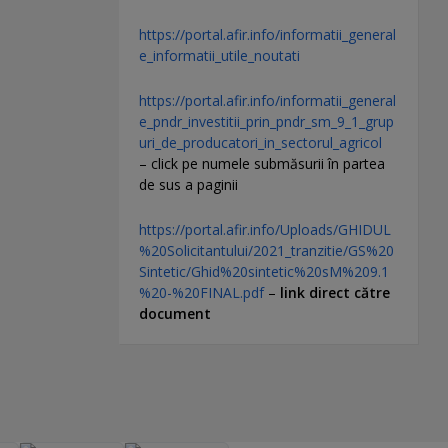
https://portal.afir.info/informatii_general
e_informatii_utile_noutati
https://portal.afir.info/informatii_general
e_pndr_investitii_prin_pndr_sm_9_1_grup
uri_de_producatori_in_sectorul_agricol
– click pe numele submăsurii în partea
de sus a paginii
https://portal.afir.info/Uploads/GHIDUL
%20Solicitantului/2021_tranzitie/GS%20
Sintetic/Ghid%20sintetic%20sM%209.1
%20-%20FINAL.pdf
–
link direct către
document