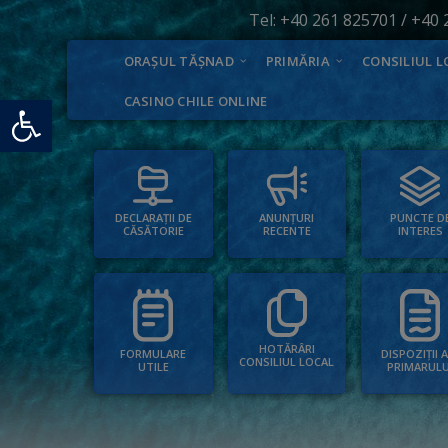
Tel:
+40 261 825701
/
+40 
ORAȘUL TĂȘNAD
PRIMĂRIA
CONSILIUL L
Deschide bara de unelte
CASINO CHILE ONLINE
PUNCTE D
ANUNȚURI
DECLARAȚII DE
INTERES
RECENTE
CĂSĂTORIE
HOTĂRÂRI
FORMULARE
DISPOZIȚII 
CONSILIUL LOCAL
UTILE
PRIMARULU