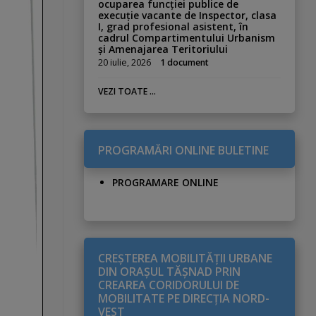
ocuparea funcției publice de
execuție vacante de Inspector, clasa
I, grad profesional asistent, în
cadrul Compartimentului Urbanism
și Amenajarea Teritoriului
20 iulie, 2026
1 document
VEZI TOATE ...
PROGRAMĂRI ONLINE BULETINE
PROGRAMARE ONLINE
CREŞTEREA MOBILITĂŢII URBANE
DIN ORAŞUL TĂŞNAD PRIN
CREAREA CORIDORULUI DE
MOBILITATE PE DIRECŢIA NORD-
VEST