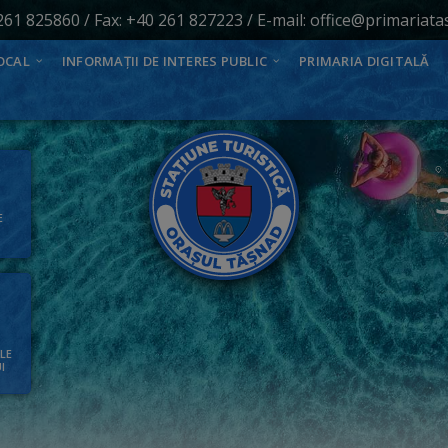
261 825860
/ Fax: +40 261 827223 / E-mail:
office@primariata
OCAL
INFORMAȚII DE INTERES PUBLIC
PRIMARIA DIGITALĂ
E
ALE
I