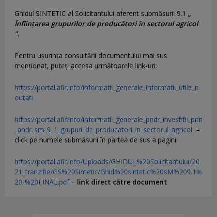
Ghidul SINTETIC al Solicitantului aferent submăsurii 9.1
„
Înființarea grupurilor de producători în sectorul agricol
”.
Pentru uşurinţa consultării documentului mai sus
menţionat, puteţi accesa următoarele link-uri:
https://portal.afir.info/informatii_generale_informatii_utile_n
outati
https://portal.afir.info/informatii_generale_pndr_investitii_prin
_pndr_sm_9_1_grupuri_de_producatori_in_sectorul_agricol
–
click pe numele submăsurii în partea de sus a paginii
https://portal.afir.info/Uploads/GHIDUL%20Solicitantului/20
21_tranzitie/GS%20Sintetic/Ghid%20sintetic%20sM%209.1%
20-%20FINAL.pdf
–
link direct către document