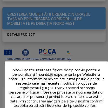
CREŞTEREA MOBILITĂŢII URBANE DIN ORAŞUL
TĂŞNAD PRIN CREAREA CORIDORULUI DE
MOBILITATE PE DIRECŢIA NORD-VEST
DETALII PROIECT
Site-ul nostru utilizează fişiere de tip cookie pentru a
personaliza și îmbunătăți experiența ta pe Website-ul
nostru. Te informăm că ne-am actualizat politicile pentru a
respecta cele mai recente modificări propuse de
Regulamentul (UE) 2016/679 privind protecția
persoanelor fizice în ceea ce privește prelucrarea datelor
cu caracter personal și privind libera circulație a acestor
date. Prin continuarea navigării pe site-ul nostru confirmi
acceptarea utilizării fişierelor de tip cookie conform