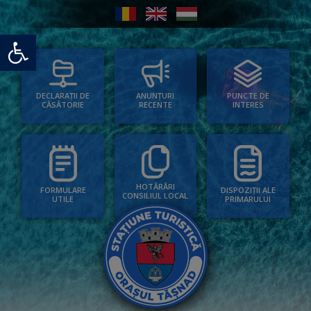
Deschide bara de unelte
PUNCTE DE
ANUNȚURI
DECLARAȚII DE
INTERES
RECENTE
CĂSĂTORIE
HOTĂRÂRI
FORMULARE
DISPOZIȚII ALE
CONSILIUL LOCAL
UTILE
PRIMARULUI