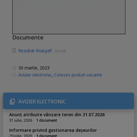
Documente
Rezultat-final.pdf
203 kB
30 martie, 2023
C
Avizier electronic
,
Concurs posturi vacante
a
t
e
g
o
r
AVIZIER ELECTRONIC
i
e
s
Anunț atribuire vânzare teren din 31.07.2026
:
31 iulie, 2026
1 document
Informare privind gestionarea deșeurilor
29 iulie, 2026
1 document