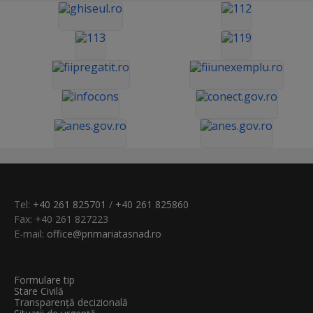
Tel:
+40 261 825701
/
+40 261 825860
Fax: +40 261 827223
E-mail:
office@primariatasnad.ro
Formulare tip
Stare Civilă
Transparenţă decizională