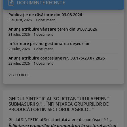
DOCUMENTE RECENTE
Publicație de căsătorie din 03.08.2026
3 august, 2026
1 document
Anunț atribuire vânzare teren din 31.07.2026
31 iulie, 2026
1 document
Informare privind gestionarea deșeurilor
29 iulie, 2026
1 document
Anunț atribuire concesiune Nr. 33.175/23.07.2026
23 iulie, 2026
1 document
VEZI TOATE ...
GHIDUL SINTETIC AL SOLICITANTULUI AFERENT
SUBMĂSURII 9.1 „ ÎNFIINȚAREA GRUPURILOR DE
PRODUCĂTORI ÎN SECTORUL AGRICOL ”
Ghidul SINTETIC al Solicitantului aferent submăsurii 9.1
„
Înființarea grupurilor de producători în sectorul agricol