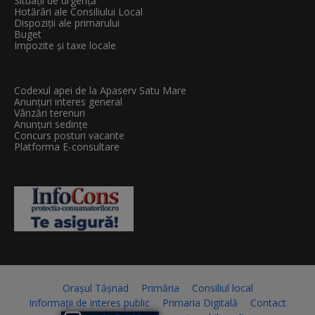
Situații de urgență
Hotărâri ale Consiliului Local
Dispoziții ale primarului
Buget
Impozite și taxe locale
Codexul apei de la Apaserv Satu Mare
Anunțuri interes general
Vânzări terenuri
Anunțuri sedințe
Concurs posturi vacante
Platforma E-consultare
Orașul Tășnad
Primăria
Consiliul local
Informații de interes public
Primaria Digitală
Contact