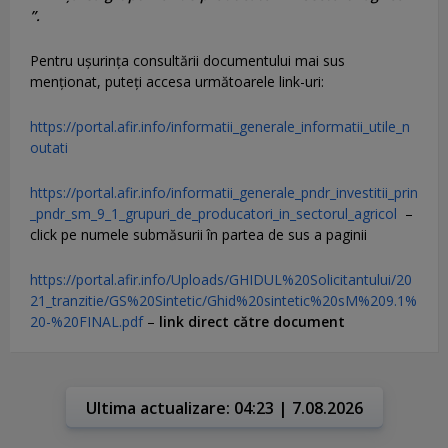
”.
Pentru uşurinţa consultării documentului mai sus
menţionat, puteţi accesa următoarele link-uri:
https://portal.afir.info/informatii_generale_informatii_utile_n
outati
https://portal.afir.info/informatii_generale_pndr_investitii_prin
_pndr_sm_9_1_grupuri_de_producatori_in_sectorul_agricol
–
click pe numele submăsurii în partea de sus a paginii
https://portal.afir.info/Uploads/GHIDUL%20Solicitantului/20
21_tranzitie/GS%20Sintetic/Ghid%20sintetic%20sM%209.1%
20-%20FINAL.pdf
–
link direct către document
Ultima actualizare: 04:23 | 7.08.2026