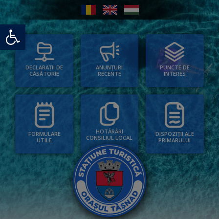
Deschide bara de unelte
PUNCTE DE
ANUNȚURI
DECLARAȚII DE
INTERES
RECENTE
CĂSĂTORIE
HOTĂRÂRI
FORMULARE
DISPOZIȚII ALE
CONSILIUL LOCAL
UTILE
PRIMARULUI