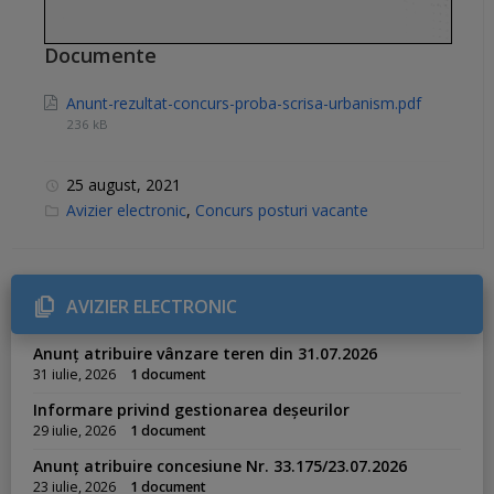
Documente
Anunt-rezultat-concurs-proba-scrisa-urbanism.pdf
236 kB
25 august, 2021
C
Avizier electronic
,
Concurs posturi vacante
a
t
e
g
o
r
AVIZIER ELECTRONIC
i
e
s
Anunț atribuire vânzare teren din 31.07.2026
:
31 iulie, 2026
1 document
Informare privind gestionarea deșeurilor
29 iulie, 2026
1 document
Anunț atribuire concesiune Nr. 33.175/23.07.2026
23 iulie, 2026
1 document