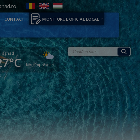
snad.ro
CONTACT
MONITORUL OFICIAL LOCAL
Tăşnad
27°C
Nori împrăștiați