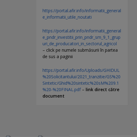
https://portal.afir.info/informatii_general
e_informatii_utile_noutati
https://portal.afir.info/informatii_general
e_pndr_investitii_prin_pndr_sm_9_1_grup
uri_de_producatori_in_sectorul_agricol
– click pe numele submăsurii în partea
de sus a paginii
https://portal.afir.info/Uploads/GHIDUL
%20Solicitantului/2021_tranzitie/GS%20
Sintetic/Ghid%20sintetic%20sM%209.1
%20-%20FINAL.pdf
–
link direct către
document