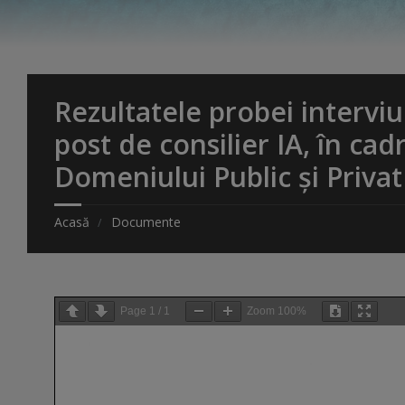
Rezultatele probei intervi
post de consilier IA, în cad
Domeniului Public și Privat
Acasă
Documente
Page
1
/
1
Zoom
100%