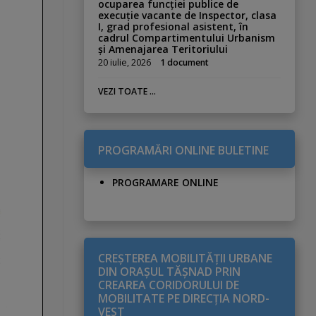
ocuparea funcției publice de
execuție vacante de Inspector, clasa
I, grad profesional asistent, în
cadrul Compartimentului Urbanism
și Amenajarea Teritoriului
20 iulie, 2026
1 document
VEZI TOATE ...
PROGRAMĂRI ONLINE BULETINE
PROGRAMARE ONLINE
CREŞTEREA MOBILITĂŢII URBANE
DIN ORAŞUL TĂŞNAD PRIN
CREAREA CORIDORULUI DE
MOBILITATE PE DIRECŢIA NORD-
VEST