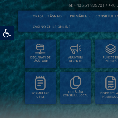
Tel:
+40 261 825701
/
+40 
ORAȘUL TĂȘNAD
PRIMĂRIA
CONSILIUL L
Deschide bara de unelte
CASINO CHILE ONLINE
PUNCTE D
ANUNȚURI
DECLARAȚII DE
INTERES
RECENTE
CĂSĂTORIE
HOTĂRÂRI
FORMULARE
DISPOZIȚII 
CONSILIUL LOCAL
UTILE
PRIMARULU