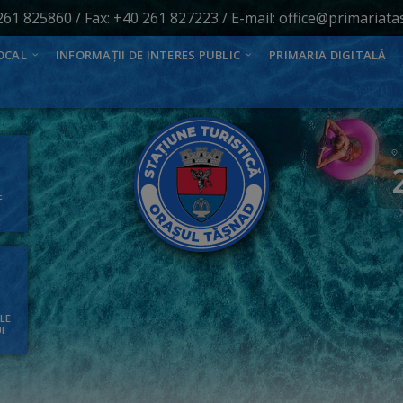
261 825860
/ Fax: +40 261 827223 / E-mail:
office@primariata
OCAL
INFORMAȚII DE INTERES PUBLIC
PRIMARIA DIGITALĂ
E
ALE
I