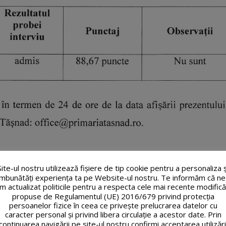
Site-ul nostru utilizează fişiere de tip cookie pentru a personaliza ș
îmbunătăți experiența ta pe Website-ul nostru. Te informăm că ne
m actualizat politicile pentru a respecta cele mai recente modifică
propuse de Regulamentul (UE) 2016/679 privind protecția
persoanelor fizice în ceea ce privește prelucrarea datelor cu
caracter personal și privind libera circulație a acestor date. Prin
continuarea navigării pe site-ul nostru confirmi acceptarea utilizări