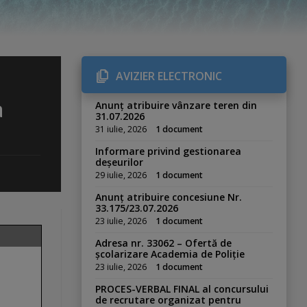
AVIZIER ELECTRONIC
i
a
Anunț atribuire vânzare teren din
31.07.2026
31 iulie, 2026
1 document
Informare privind gestionarea
deșeurilor
29 iulie, 2026
1 document
Anunț atribuire concesiune Nr.
33.175/23.07.2026
23 iulie, 2026
1 document
Adresa nr. 33062 – Ofertă de
școlarizare Academia de Poliție
23 iulie, 2026
1 document
PROCES-VERBAL FINAL al concursului
de recrutare organizat pentru