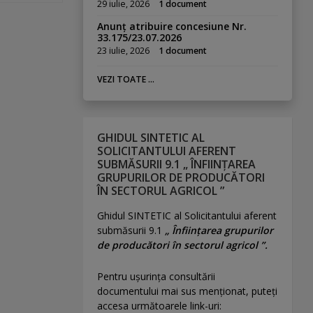
29 iulie, 2026
1 document
Anunț atribuire concesiune Nr.
33.175/23.07.2026
23 iulie, 2026
1 document
VEZI TOATE ...
GHIDUL SINTETIC AL
SOLICITANTULUI AFERENT
SUBMĂSURII 9.1 „ ÎNFIINȚAREA
GRUPURILOR DE PRODUCĂTORI
ÎN SECTORUL AGRICOL ”
Ghidul SINTETIC al Solicitantului aferent
submăsurii 9.1
„ Înființarea grupurilor
de producători în sectorul agricol ”.
Pentru uşurinţa consultării
documentului mai sus menţionat, puteţi
accesa următoarele link-uri: