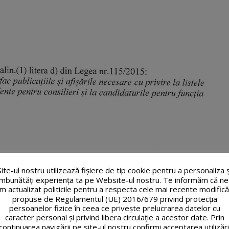
Site-ul nostru utilizează fişiere de tip cookie pentru a personaliza ș
îmbunătăți experiența ta pe Website-ul nostru. Te informăm că ne
m actualizat politicile pentru a respecta cele mai recente modifică
propuse de Regulamentul (UE) 2016/679 privind protecția
persoanelor fizice în ceea ce privește prelucrarea datelor cu
caracter personal și privind libera circulație a acestor date. Prin
continuarea navigării pe site-ul nostru confirmi acceptarea utilizări