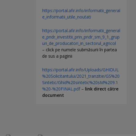
https://portal.afir.info/informatii_general
e_informatii_utile_noutati
https://portal.afir.info/informatii_general
e_pndr_investitii_prin_pndr_sm_9_1_grup
uri_de_producatori_in_sectorul_agricol
– click pe numele submăsurii în partea
de sus a paginii
https://portal.afir.info/Uploads/GHIDUL
%20Solicitantului/2021_tranzitie/GS%20
Sintetic/Ghid%20sintetic%20sM%209.1
%20-%20FINAL.pdf
–
link direct către
document