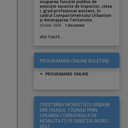
ocuparea funcției publice de
execuție vacante de Inspector, clasa
I, grad profesional asistent, în
cadrul Compartimentului Urbanism
și Amenajarea Teritoriului
20 iulie, 2026
1 document
VEZI TOATE ...
PROGRAMĂRI ONLINE BULETINE
PROGRAMARE ONLINE
CREŞTEREA MOBILITĂŢII URBANE
DIN ORAŞUL TĂŞNAD PRIN
CREAREA CORIDORULUI DE
MOBILITATE PE DIRECŢIA NORD-
VEST