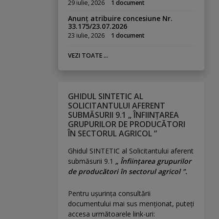
29 iulie, 2026
1 document
Anunț atribuire concesiune Nr.
33.175/23.07.2026
23 iulie, 2026
1 document
VEZI TOATE ...
GHIDUL SINTETIC AL
SOLICITANTULUI AFERENT
SUBMĂSURII 9.1 „ ÎNFIINȚAREA
GRUPURILOR DE PRODUCĂTORI
ÎN SECTORUL AGRICOL ”
Ghidul SINTETIC al Solicitantului aferent
submăsurii 9.1
„ Înființarea grupurilor
de producători în sectorul agricol ”.
Pentru uşurinţa consultării
documentului mai sus menţionat, puteţi
accesa următoarele link-uri: