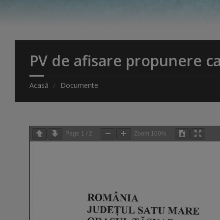
PV de afisare propunere ca
Acasă
Documente
Page
1
/
2
Zoom
100%