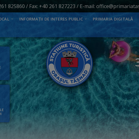
261 825860
/ Fax: +40 261 827223 / E-mail:
office@primariata
OCAL
INFORMAȚII DE INTERES PUBLIC
PRIMARIA DIGITALĂ
E
ALE
I