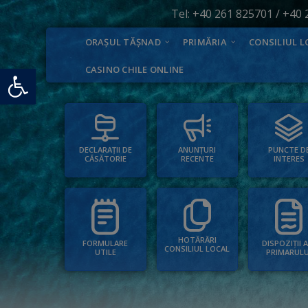
Tel:
+40 261 825701
/
+40 
ORAȘUL TĂȘNAD
PRIMĂRIA
CONSILIUL L
Deschide bara de unelte
CASINO CHILE ONLINE
PUNCTE D
ANUNȚURI
DECLARAȚII DE
INTERES
RECENTE
CĂSĂTORIE
HOTĂRÂRI
FORMULARE
DISPOZIȚII 
CONSILIUL LOCAL
UTILE
PRIMARULU