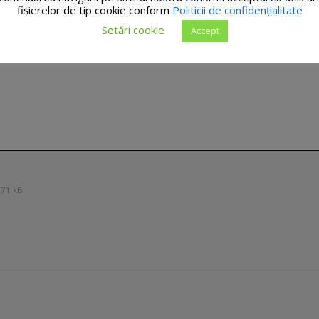
fişierelor de tip cookie conform
Politicii de confidențialitate
Setări cookie
Accept
671 kB