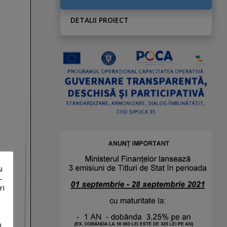
DETALII PROIECT
i
-
ri
i